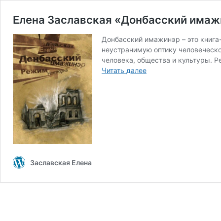
Елена Заславская «Донбасский имаж
Донбасский имажинэр – это книга
неустранимую оптику человеческо
человека, общества и культуры. 
Елена
Читать далее
Заславская
«Донбасский
имажинэр.
Режим
Ноктюрна»
Заславская Елена