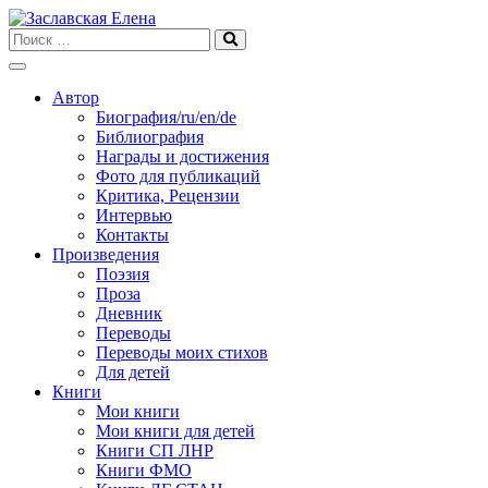
Skip
to
content
Автор
Биография/ru/en/de
Библиография
Награды и достижения
Фото для публикаций
Критика, Рецензии
Интервью
Контакты
Произведения
Поэзия
Проза
Дневник
Переводы
Переводы моих стихов
Для детей
Книги
Мои книги
Мои книги для детей
Книги СП ЛНР
Книги ФМО