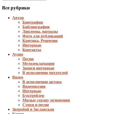
Все рубрики
Автор
Биография
Библиография
Дипломы, награды
Фото для публикаций
Критика, Рецензии
Интервью
Контакты
Аудио
Песни
Мелодекламации
Записи интервью
В исполнении читателей
Видео
В исполнении автора
Видеопоэзия
Интервью
Буктрейлер
Милые сердцу мгновения
Стихи и песни
Зверобой и Заславская
Книги