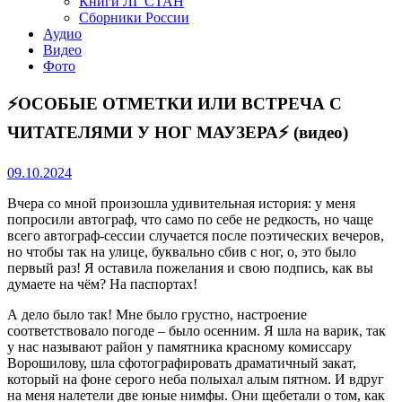
Книги ЛГ СТАН
Сборники России
Аудио
Видео
Фото
⚡️ОСОБЫЕ ОТМЕТКИ ИЛИ ВСТРЕЧА С
ЧИТАТЕЛЯМИ У НОГ МАУЗЕРА⚡️ (видео)
09.10.2024
Вчера со мной произошла удивительная история: у меня
попросили автограф, что само по себе не редкость, но чаще
всего автограф-сессии случается после поэтических вечеров,
но чтобы так на улице, буквально сбив с ног, о, это было
первый раз! Я оставила пожелания и свою подпись, как вы
думаете на чём? На паспортах!
А дело было так! Мне было грустно, настроение
соответствовало погоде – было осенним. Я шла на варик, так
у нас называют район у памятника красному комиссару
Ворошилову, шла сфотографировать драматичный закат,
который на фоне серого неба полыхал алым пятном. И вдруг
на меня налетели две юные нимфы. Они щебетали о том, как