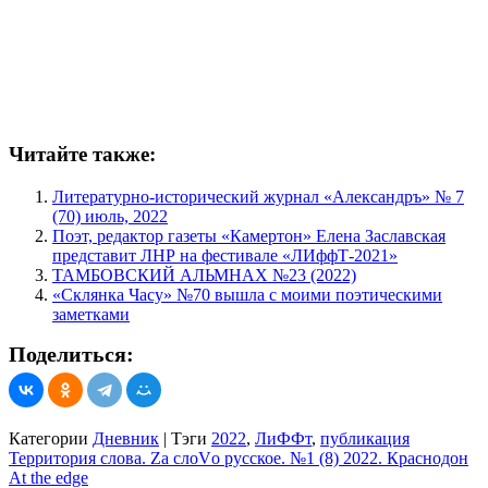
Читайте также:
Литературно-исторический журнал «Александръ» № 7
(70) июль, 2022
Поэт, редактор газеты «Камертон» Елена Заславская
представит ЛНР на фестивале «ЛИффТ-2021»
ТАМБОВСКИЙ АЛЬМНАХ №23 (2022)
«Склянка Часу» №70 вышла с моими поэтическими
заметками
Поделиться:
Категории
Дневник
|
Тэги
2022
,
ЛиФФт
,
публикация
Навигация
Территория слова. Zа слоVо русское. №1 (8) 2022. Краснодон
At the edge