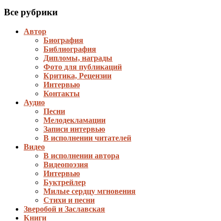
Все рубрики
Автор
Биография
Библиография
Дипломы, награды
Фото для публикаций
Критика, Рецензии
Интервью
Контакты
Аудио
Песни
Мелодекламации
Записи интервью
В исполнении читателей
Видео
В исполнении автора
Видеопоэзия
Интервью
Буктрейлер
Милые сердцу мгновения
Стихи и песни
Зверобой и Заславская
Книги