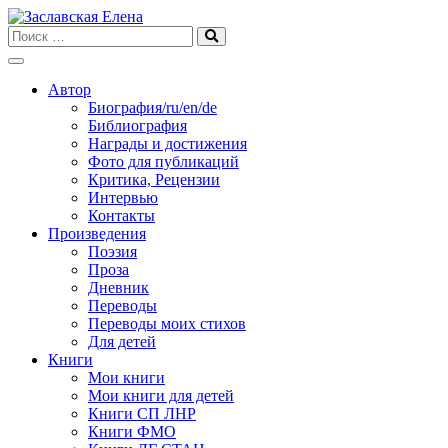
Skip
to
content
Автор
Биография/ru/en/de
Библиография
Награды и достижения
Фото для публикаций
Критика, Рецензии
Интервью
Контакты
Произведения
Поэзия
Проза
Дневник
Переводы
Переводы моих стихов
Для детей
Книги
Мои книги
Мои книги для детей
Книги СП ЛНР
Книги ФМО