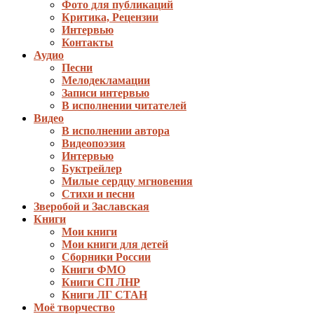
Фото для публикаций
Критика, Рецензии
Интервью
Контакты
Аудио
Песни
Мелодекламации
Записи интервью
В исполнении читателей
Видео
В исполнении автора
Видеопоэзия
Интервью
Буктрейлер
Милые сердцу мгновения
Стихи и песни
Зверобой и Заславская
Книги
Мои книги
Мои книги для детей
Сборники России
Книги ФМО
Книги СП ЛНР
Книги ЛГ СТАН
Моё творчество