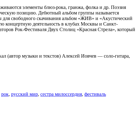
живаются элементы блюз-рока, гранжа, фолка и др. Поэзия
ическую позицию. Дебютный альбом группы называется
 для свободного скачивания альбом «ЖИВ» и «Акустический
ю концертную деятельность в клубах Москвы и Санкт-
аторов Рок-Фестиваля Двух Столиц «Красная Стрела», который
л (автор музыки и текстов) Алексей Иовчев — соло-гитара,
,
рок
,
русский мир
,
сестра милоссердия
,
фестиваль