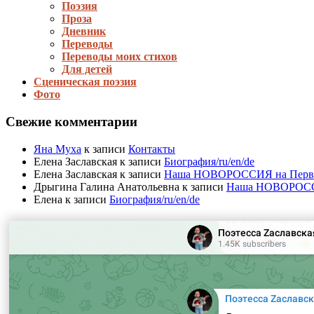
Поэзия
Проза
Дневник
Переводы
Переводы моих стихов
Для детей
Сценическая поэзия
Фото
Свежие комментарии
Яна Муха
к записи
Контакты
Елена Заславская
к записи
Биография/ru/en/de
Елена Заславская
к записи
Наша НОВОРОССИЯ на Первом 
Дрыгина Галина Анатольевна
к записи
Наша НОВОРОССИЯ
Елена
к записи
Биография/ru/en/de