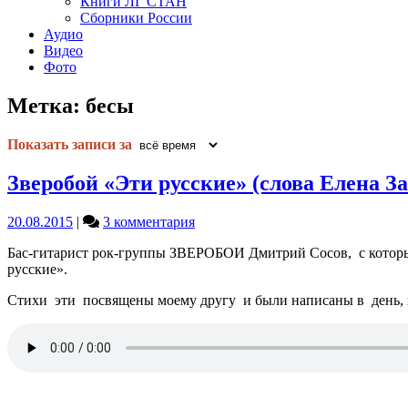
Книги ЛГ СТАН
Сборники России
Аудио
Видео
Фото
Метка:
бесы
Показать записи за
Зверобой «Эти русские» (слова Елена З
к
20.08.2015
|
3 комментария
записи
Бас-гитарист рок-группы ЗВЕРОБОИ Дмитрий Сосов, с которы
Зверобой
русские».
«Эти
русские»
Стихи эти посвящены моему другу и были написаны в день, ко
(слова
Елена
Заславская,
музыка
Дмитрий
Сосов)