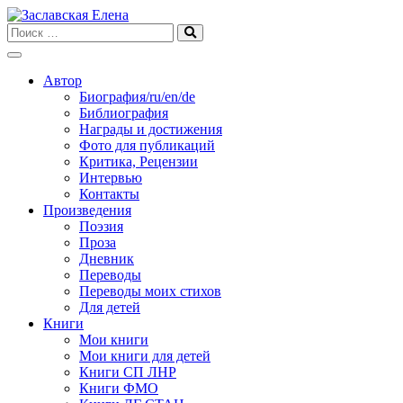
Skip
to
content
Автор
Биография/ru/en/de
Библиография
Награды и достижения
Фото для публикаций
Критика, Рецензии
Интервью
Контакты
Произведения
Поэзия
Проза
Дневник
Переводы
Переводы моих стихов
Для детей
Книги
Мои книги
Мои книги для детей
Книги СП ЛНР
Книги ФМО