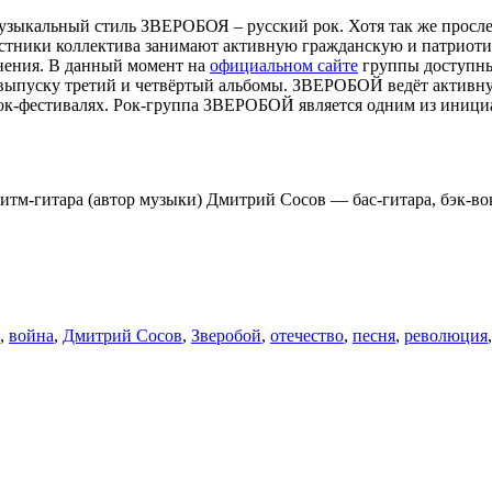
узыкальный стиль ЗВЕРОБОЯ – русский рок. Хотя так же просле
частники коллектива занимают активную гражданскую и патриот
нения. В данный момент на
официальном сайте
группы доступны
 выпуску третий и четвёртый альбомы. ЗВЕРОБОЙ ведёт активну
рок-фестивалях. Рок-группа ЗВЕРОБОЙ является одним из иници
.
-гитара (автор музыки) Дмитрий Сосов — бас-гитара, бэк-вока
,
война
,
Дмитрий Сосов
,
Зверобой
,
отечество
,
песня
,
революция