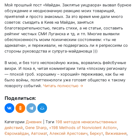
Мой прошлый пост «Майдан. Заклятье уицраора» вызвал бурное
обсуждение и неоднозначную реакцию моих товарищей,
приятелей и просто знакомых. За это время мне дали много
советов: съездить в Киев на Майдан, заняться
благотворительностью, писать стихи, а не статьи, составить
рейтинг честных СМИ Луганска и тд. и тп. Многие выявили
обеспокоенность моим психическим состоянием: «ты не
адекватна», и переживали, не подвергаюсь ли я репрессиям со
стороны руководства и супруга-майдановца )))
В мою, и без того неспокойную жизнь, ворвались фейсбучные
вихри. И пока я, читая комментарии типа «плохому регионалу
— плохой гроб. хорошему – хороший» переживаю, как бы не
было войны, политтехнологи уже готовят общество к такому
повороту событий.
Читать полностью
→
Поделиться:
Категории
Дневник
|
Тэги
198 методов ненасильственных
действий
,
Gene Sharp
,
«198 Methods of Nonviolent Action»
,
Євромайдан
,
Автомат
,
Алексей Арестович
,
Беркут
,
Виживання
,