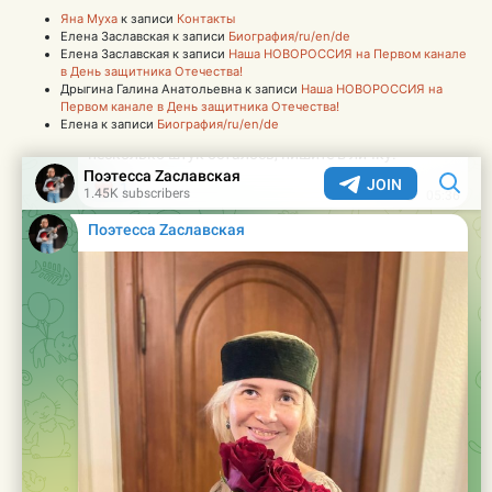
Яна Муха
к записи
Контакты
Елена Заславская
к записи
Биография/ru/en/de
Елена Заславская
к записи
Наша НОВОРОССИЯ на Первом канале
в День защитника Отечества!
Дрыгина Галина Анатольевна
к записи
Наша НОВОРОССИЯ на
Первом канале в День защитника Отечества!
Елена
к записи
Биография/ru/en/de