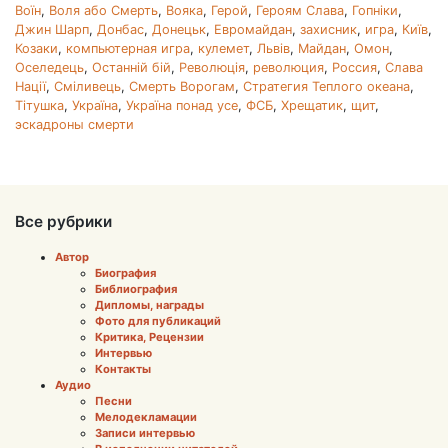
Воїн
,
Воля або Смерть
,
Вояка
,
Герой
,
Героям Слава
,
Гопніки
,
Джин Шарп
,
Донбас
,
Донецьк
,
Евромайдан
,
захисник
,
игра
,
Київ
,
Козаки
,
компьютерная игра
,
кулемет
,
Львів
,
Майдан
,
Омон
,
Оселедець
,
Останній бій
,
Революція
,
революция
,
Россия
,
Слава
Нації
,
Сміливець
,
Смерть Ворогам
,
Стратегия Теплого океана
,
Тітушка
,
Україна
,
Україна понад усе
,
ФСБ
,
Хрещатик
,
щит
,
эскадроны смерти
Все рубрики
Автор
Биография
Библиография
Дипломы, награды
Фото для публикаций
Критика, Рецензии
Интервью
Контакты
Аудио
Песни
Мелодекламации
Записи интервью