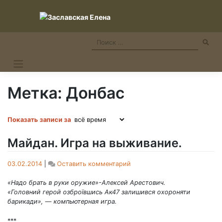
Skip
to
content
Метка:
Донбас
Показать записи за
Майдан. Игра на выживание.
on
03.02.2014
|
Оставить комментарий
Майдан.
Игра
«Надо брать в руки оружие»-Алексей Арестович.
на
«Головний герой озброївшись Ак47 залишився охороняти
выживание.
барикади», — компьютерная игра.
***