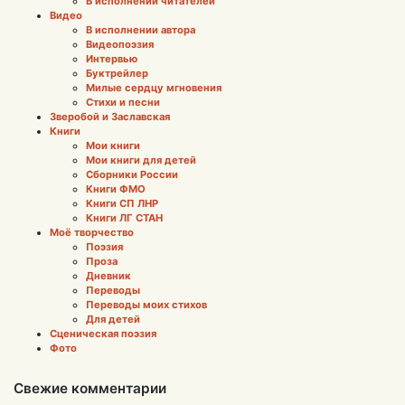
В исполнении читателей
Видео
В исполнении автора
Видеопоэзия
Интервью
Буктрейлер
Милые сердцу мгновения
Стихи и песни
Зверобой и Заславская
Книги
Мои книги
Мои книги для детей
Сборники России
Книги ФМО
Книги СП ЛНР
Книги ЛГ СТАН
Моё творчество
Поэзия
Проза
Дневник
Переводы
Переводы моих стихов
Для детей
Сценическая поэзия
Фото
Свежие комментарии