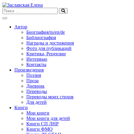
Skip
to
content
Автор
Биография/ru/en/de
Библиография
Награды и достижения
Фото для публикаций
Критика, Рецензии
Интервью
Контакты
Произведения
Поэзия
Проза
Дневник
Переводы
Переводы моих стихов
Для детей
Книги
Мои книги
Мои книги для детей
Книги СП ЛНР
Книги ФМО