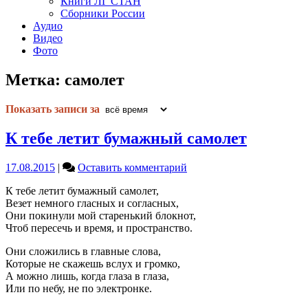
Книги ЛГ СТАН
Сборники России
Аудио
Видео
Фото
Метка:
самолет
Показать записи за
К тебе летит бумажный самолет
on
17.08.2015
|
Оставить комментарий
К
К тебе летит бумажный самолет,
тебе
Везет немного гласных и согласных,
летит
Они покинули мой старенький блокнот,
бумажный
Чтоб пересечь и время, и пространство.
самолет
Они сложились в главные слова,
Которые не скажешь вслух и громко,
А можно лишь, когда глаза в глаза,
Или по небу, не по электронке.