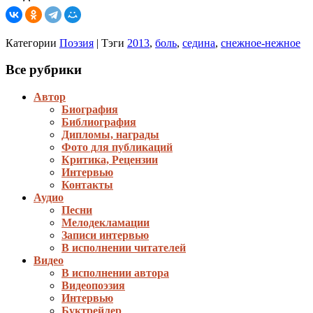
Категории
Поэзия
|
Тэги
2013
,
боль
,
седина
,
снежное-нежное
Все рубрики
Автор
Биография
Библиография
Дипломы, награды
Фото для публикаций
Критика, Рецензии
Интервью
Контакты
Аудио
Песни
Мелодекламации
Записи интервью
В исполнении читателей
Видео
В исполнении автора
Видеопоэзия
Интервью
Буктрейлер