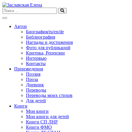
Skip
to
content
Автор
Биография/ru/en/de
Библиография
Награды и достижения
Фото для публикаций
Критика, Рецензии
Интервью
Контакты
Произведения
Поэзия
Проза
Дневник
Переводы
Переводы моих стихов
Для детей
Книги
Мои книги
Мои книги для детей
Книги СП ЛНР
Книги ФМО