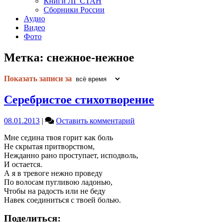
Книги ЛГ СТАН
Сборники России
Аудио
Видео
Фото
Метка:
снежное-нежное
Показать записи за
Серебристое стихотворение
on
08.01.2013
|
Оставить комментарий
Серебристое
Мне седина твоя горит как боль
стихотворение
Не скрытая притворством,
Нежданно рано проступает, исподволь,
И остается.
А я в тревоге нежно проведу
По волосам пугливою ладонью,
Чтобы на радость или не беду
Навек соединиться с твоей болью.
Поделиться: