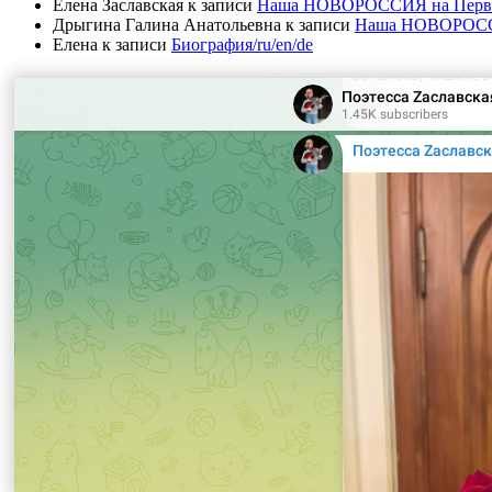
Елена Заславская
к записи
Наша НОВОРОССИЯ на Первом 
Дрыгина Галина Анатольевна
к записи
Наша НОВОРОССИЯ
Елена
к записи
Биография/ru/en/de