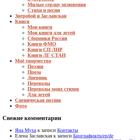
Милые сердцу мгновения
Стихи и песни
Зверобой и Заславская
Книги
Мои книги
Мои книги для детей
Сборники России
Книги ФМО
Книги СП ЛНР
Книги ЛГ СТАН
Моё творчество
Поэзия
Проза
Дневник
Переводы
Переводы моих стихов
Для детей
Сценическая поэзия
Фото
Свежие комментарии
Яна Муха
к записи
Контакты
Елена Заславская
к записи
Биография/ru/en/de