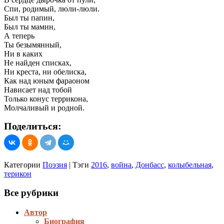
Спи, родимый, люли-люли.
Был ты папин,
Был ты мамин,
А теперь
Ты безымянный,
Ни в каких
Не найден списках,
Ни креста, ни обелиска,
Как над юным фараоном
Нависает над тобой
Только конус террикона,
Молчаливый и родной.
Поделиться:
Категории
Поэзия
|
Тэги
2016
,
война
,
Донбасс
,
колыбельная
,
терикон
Все рубрики
Автор
Биография