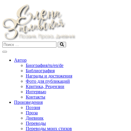
Skip
to
content
Автор
Биография/ru/en/de
Библиография
Награды и достижения
Фото для публикаций
Критика, Рецензии
Интервью
Контакты
Произведения
Поэзия
Проза
Дневник
Переводы
Переводы моих стихов