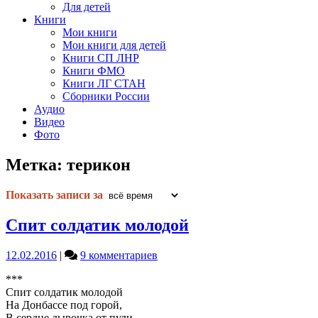
Для детей
Книги
Мои книги
Мои книги для детей
Книги СП ЛНР
Книги ФМО
Книги ЛГ СТАН
Сборники России
Аудио
Видео
Фото
Метка:
терикон
Показать записи за
Спит солдатик молодой
к
12.02.2016
|
9 комментариев
записи
***
Спит
Спит солдатик молодой
солдатик
На Донбассе под горой,
молодой
В сердце дырочка от пули,