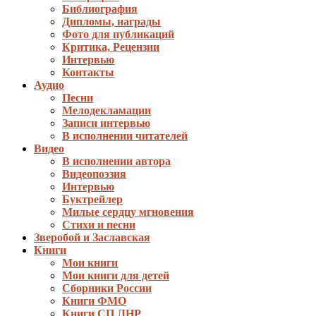
Библиография
Дипломы, награды
Фото для публикаций
Критика, Рецензии
Интервью
Контакты
Аудио
Песни
Мелодекламации
Записи интервью
В исполнении читателей
Видео
В исполнении автора
Видеопоэзия
Интервью
Буктрейлер
Милые сердцу мгновения
Стихи и песни
Зверобой и Заславская
Книги
Мои книги
Мои книги для детей
Сборники России
Книги ФМО
Книги СП ЛНР