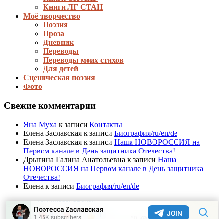
Книги ЛГ СТАН
Моё творчество
Поэзия
Проза
Дневник
Переводы
Переводы моих стихов
Для детей
Сценическая поэзия
Фото
Свежие комментарии
Яна Муха
к записи
Контакты
Елена Заславская
к записи
Биография/ru/en/de
Елена Заславская
к записи
Наша НОВОРОССИЯ на
Первом канале в День защитника Отечества!
Дрыгина Галина Анатольевна
к записи
Наша
НОВОРОССИЯ на Первом канале в День защитника
Отечества!
Елена
к записи
Биография/ru/en/de