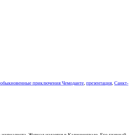
обыкновенные приключения Чемоданте
,
презентация
,
Санкт-
е журналиста. Журнал издается в Калининграде. Его главный