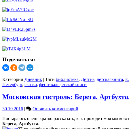
Поделиться:
Категории
Дневник
|
Тэги
библиотека
,
Детгиз
,
детскаякнига
,
Е
Петербург
,
сказка
,
фестивальдетскойкниги
Московская гастроль: Берега. Артбухта
on
30.10.2016
|
Оставить комментарий
Московская
Постараюсь очень кратко рассказать, как проходит моя московс
гастроль:
Берега, Артбухта.
Берега.
27-го октября побывала на презентации 5-го номера л