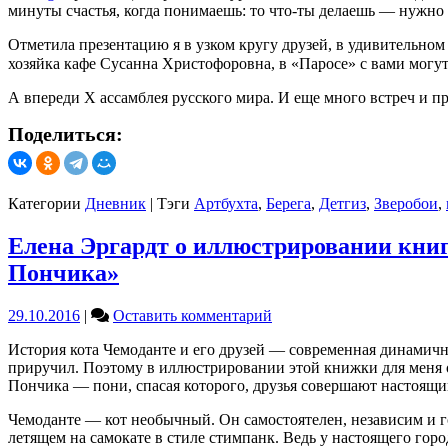
минуты счастья, когда понимаешь: то что-ты делаешь — нужно 
Отметила презентацию я в узком кругу друзей, в удивительном
хозяйка кафе Сусанна Христофоровна, в «Паросе» с вами могу
А впереди X ассамблея русского мира. И еще много встреч и 
Поделиться:
Категории
Дневник
|
Тэги
Артбухта
,
Берега
,
Детгиз
,
Зверобои
,
Елена Эргардт о иллюстрировании кни
Пончика»
on
29.10.2016
|
Оставить комментарий
Елена
История кота Чемоданте и его друзей — современная динамична
Эргардт
приручил. Поэтому в иллюстрировании этой книжки для меня о
о
Пончика — пони, спасая которого, друзья совершают настоящи
иллюстрировании
книги
Чемоданте — кот необычный. Он самостоятелен, независим и го
Елены
летящем на самокате в стиле стимпанк. Ведь у настоящего гор
Заславской