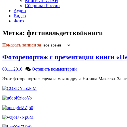
Книги ЛГ СТАН
Сборники России
Аудио
Видео
Фото
Метка:
фестивальдетскойкниги
Показать записи за
Фоторепортаж с презентации книги «
on
08.11.2016
|
Оставить комментарий
Фоторепортаж
Этот фоторепортаж сделала моя подруга Наташа Макеева. За чт
с
презентации
книги
«Необыкновенные
приключения
Чемоданте»
в
Москве