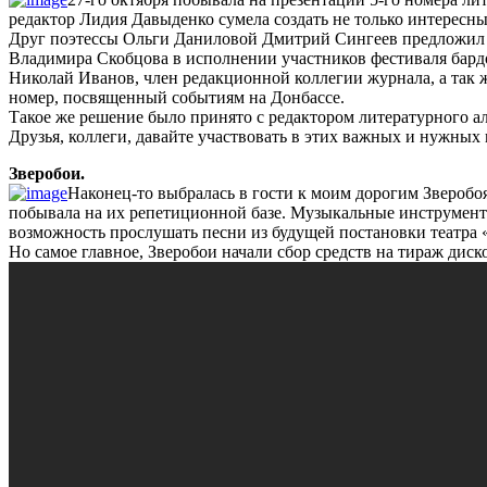
Артбухта.
редактор Лидия Давыденко сумела создать не только интересн
Зверобои.
Друг поэтессы Ольги Даниловой Дмитрий Сингеев предложил п
Фестиваль.
Владимира Скобцова в исполнении участников фестиваля бардо
Презентация.
Николай Иванов, член редакционной коллегии журнала, а так
номер, посвященный событиям на Донбассе.
Такое же решение было принято с редактором литературного а
Друзья, коллеги, давайте участвовать в этих важных и нужных 
Зверобои.
Наконец-то выбралась в гости к моим дорогим Зверобо
побывала на их репетиционной базе. Музыкальные инструменты,
возможность прослушать песни из будущей постановки театра
Но самое главное, Зверобои начали сбор средств на тираж диск