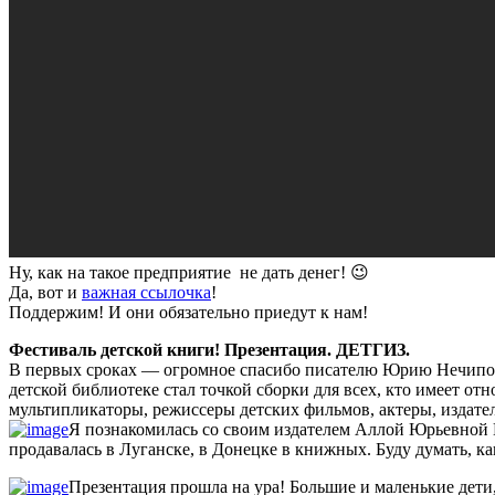
Ну, как на такое предприятие не дать денег! 😉
Да, вот и
важная ссылочка
!
Поддержим! И они обязательно приедут к нам!
Фестиваль детской книги! Презентация. ДЕТГИЗ.
В первых сроках — огромное спасибо писателю Юрию Нечипоре
детской библиотеке стал точкой сборки для всех, кто имеет от
мультипликаторы, режиссеры детских фильмов, актеры, издател
Я познакомилась со своим издателем Аллой Юрьевной 
продавалась в Луганске, в Донецке в книжных. Буду думать, 
Презентация прошла на ура! Большие и маленькие дет