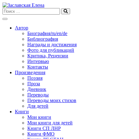
Skip
to
content
Автор
Биография/ru/en/de
Библиография
Награды и достижения
Фото для публикаций
Критика, Рецензии
Интервью
Контакты
Произведения
Поэзия
Проза
Дневник
Переводы
Переводы моих стихов
Для детей
Книги
Мои книги
Мои книги для детей
Книги СП ЛНР
Книги ФМО