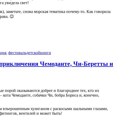
га увидела свет!
), заметьте, снова морская тематика почему-то. Как говорила
рава. 😉
ация
,
фестивальдетскойкниги
приключения Чемоданте, Чи-Беретты и
е порой оказываются добрее и благороднее тех, кто их
кота Чемоданте, собачки Чи, бобра Бориса и, конечно,
ким взъерошенным хулиганом с раскосыми шальными глазами,
 фитингов, вентилей и может быть!