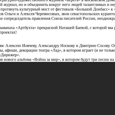
ый журнал, но и объединить вокруг него людей талантливых и 
ротянуть культурный мост от фестиваля «Большой Донбасс» к «
в Ольги и Алексея Черемисовых, звон севастопольских куранто
 же сопредседатель правления Союза писателей России, неодно
льманаха «Артбухта» прекрасной Наташей Баевой, с которой мы 
проектах!
ям: Алексею Иовчеву, Александру Носкову и Дмитрию Сосову. О
 афиши, декорации театра «Лад», в котором играет (и не тольк
 «Дирижер».
ов нового альбома «Война за мир», в котором будут три песни на