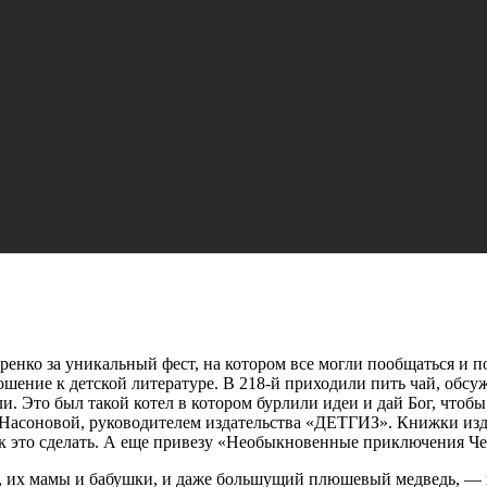
нко за уникальный фест, на котором все могли пообщаться и п
ношение к детской литературе. В 218-й приходили пить чай, обс
и. Это был такой котел в котором бурлили идеи и дай Бог, что
Насоновой, руководителем издательства «ДЕТГИЗ». Книжки изд
как это сделать. А еще привезу «Необыкновенные приключения Ч
и, их мамы и бабушки, и даже большущий плюшевый медведь, — 