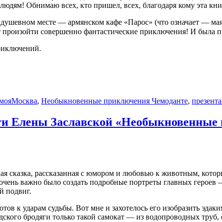
людям! Обнимаю всех, кто пришел, всех, благодаря кому эта кни
 душевном месте — армянском кафе «Парос» (что означает — маяк
т произойти совершенно фантастические приключения! И была п
приключений.
мояМосква
,
Необыкновенные приключения Чемоданте
,
презент
ги Елены Заславской «Необыкновенные 
я сказка, рассказанная с юмором и любовью к животным, которы
чень важно было создать подробные портреты главных героев — 
й подвиг.
тов к ударам судьбы. Вот мне и захотелось его изобразить эда
одского бродяги только такой самокат — из водопроводных труб,