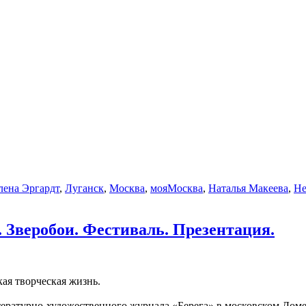
лена Эргардт
,
Луганск
,
Москва
,
мояМосква
,
Наталья Макеева
,
Не
. Зверобои. Фестиваль. Презентация.
кая творческая жизнь.
итературно-художественного журнала «Берега» в московском Дом