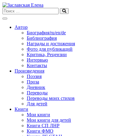
Skip
to
content
Автор
Биография/ru/en/de
Библиография
Награды и достижения
Фото для публикаций
Критика, Рецензии
Интервью
Контакты
Произведения
Поэзия
Проза
Дневник
Переводы
Переводы моих стихов
Для детей
Книги
Мои книги
Мои книги для детей
Книги СП ЛНР
Книги ФМО