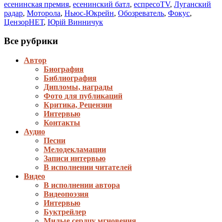
есенинская премия
,
есенинский батл
,
еспресоTV
,
Луганский
радар
,
Моторола
,
Ньюс-Юкрейн
,
Обозреватель
,
Фокус
,
ЦензорНЕТ
,
Юрій Винничук
Все рубрики
Автор
Биография
Библиография
Дипломы, награды
Фото для публикаций
Критика, Рецензии
Интервью
Контакты
Аудио
Песни
Мелодекламации
Записи интервью
В исполнении читателей
Видео
В исполнении автора
Видеопоэзия
Интервью
Буктрейлер
Милые сердцу мгновения