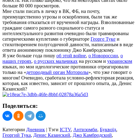
новость. Настолько широко, что на некоторых сайтах было
больше 80 000 просмотров.
Мне стали писать в личку в ВК, ФБ, на почту,
преимущественно угрозы и оскорбления, были так же
требования отказаться от врученной награды. Взволнованные
граждане самого разного социального статуса и
интеллектуального развития очевидно были травмированы
сатирическими куплетами о губернаторе
Георге Туке
и
стихотворением полугодичной давности, написанным в виде
ответа анонимному поклоннику Джо Камбродскому.
Я уже больше года пишу
об этой войне
,
о Новороссии
,
о
наших героях
,
о русских мальчиках
на русском и
украинском
языках, но мои идеологические противники отреагировали
только на «
детородный орган Моторолы
», что уже говорит о
многом! Очевидно, сработала условно-рефлекторная реакция,
которая, как известно, зависит от прошлого опыта, да, Денис
Казанский?
Поделиться:
Категории
Дневник
|
Тэги
ICTV
,
Антизомби
,
Буквоїд
,
Георгий Тука
,
Денис Казанский
,
Джо Камбродский
,