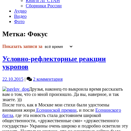
Книги ЛГ СТАН
Сборники России
Аудио
Видео
Фото
Метка:
Фокус
Показать записи за
Условно-рефлекторные реакции
укропов
к
22.10.2015
|
2 комментария
записи
Друзья, наконец-то выкроила время рассказать
Условно-
вам о том, что со мной произошло. Да вы, наверное, и так
рефлекторные
знаете. )))
реакции
После того, как в Москве мои стихи были удостоены
укропов
внимания жюри
Есенинской премии
, и после
Есенинского
батла
, где эта новость стала достоянием широкой
общественности, «дружественные сми» «дружественного
государства» Украины очень широко и подробно осветили эту