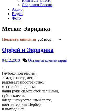
Книги ЛГ СТАН
Сборники России
Аудио
Видео
Фото
Метка:
Эвридика
Показать записи за
Орфей и Эвридика
on
04.12.2010
|
Оставить комментарий
Орфей
1.
и
Глубоко под землей,
Эвридика
там, где поезд метро
разрывает пространство,
мы с тобою вдвоем,
наши руки сплетаются пальцами,
губы склеены,
бледен искусственный свете,
воет ветер, как Цербер
и выхода нет.