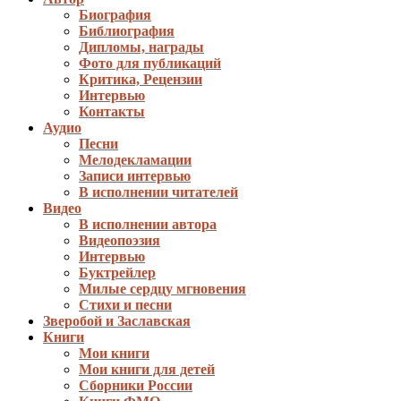
Биография
Библиография
Дипломы, награды
Фото для публикаций
Критика, Рецензии
Интервью
Контакты
Аудио
Песни
Мелодекламации
Записи интервью
В исполнении читателей
Видео
В исполнении автора
Видеопоэзия
Интервью
Буктрейлер
Милые сердцу мгновения
Стихи и песни
Зверобой и Заславская
Книги
Мои книги
Мои книги для детей
Сборники России