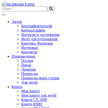
Skip
to
content
Автор
Биография/ru/en/de
Библиография
Награды и достижения
Фото для публикаций
Критика, Рецензии
Интервью
Контакты
Произведения
Поэзия
Проза
Дневник
Переводы
Переводы моих стихов
Для детей
Книги
Мои книги
Мои книги для детей
Книги СП ЛНР
Книги ФМО