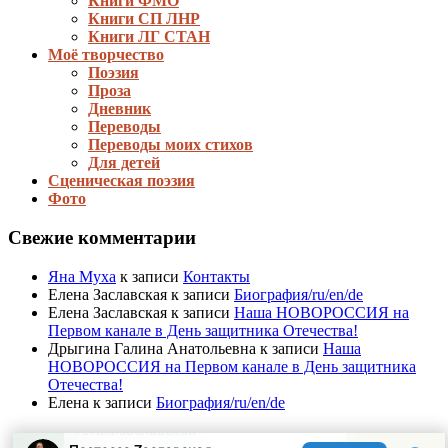
Книги ФМО
Книги СП ЛНР
Книги ЛГ СТАН
Моё творчество
Поэзия
Проза
Дневник
Переводы
Переводы моих стихов
Для детей
Сценическая поэзия
Фото
Свежие комментарии
Яна Муха
к записи
Контакты
Елена Заславская
к записи
Биография/ru/en/de
Елена Заславская
к записи
Наша НОВОРОССИЯ на
Первом канале в День защитника Отечества!
Дрыгина Галина Анатольевна
к записи
Наша
НОВОРОССИЯ на Первом канале в День защитника
Отечества!
Елена
к записи
Биография/ru/en/de