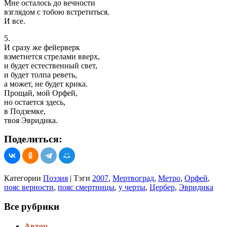
Мне осталось до вечности
взглядом с тобою встретиться.
И все.
5.
И сразу же фейерверк
взметнется стрелами вверх,
и будет естественный свет,
и будет толпа реветь,
а может, не будет крика.
Прощай, мой Орфей,
но остается здесь,
в Подземке,
твоя Эвридика.
Поделиться:
Категории
Поэзия
|
Тэги
2007
,
Мертвоград
,
Метро
,
Орфей
,
пояс верности
,
пояс смертницы
,
у черты
,
Цербер
,
Эвридика
Все рубрики
Автор