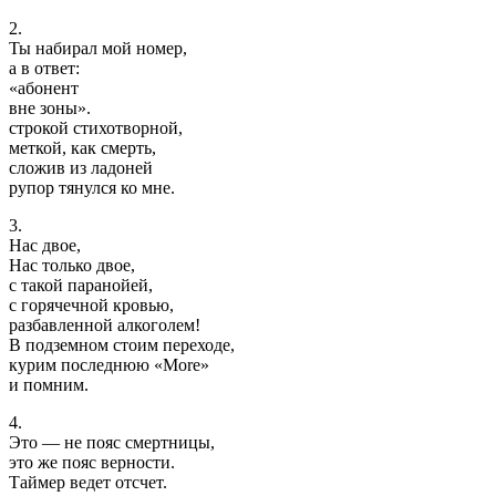
2.
Ты набирал мой номер,
а в ответ:
«абонент
вне зоны».
строкой стихотворной,
меткой, как смерть,
сложив из ладоней
рупор тянулся ко мне.
3.
Нас двое,
Нас только двое,
с такой паранойей,
с горячечной кровью,
разбавленной алкоголем!
В подземном стоим переходе,
курим последнюю «Мore»
и помним.
4.
Это — не пояс смертницы,
это же пояс верности.
Таймер ведет отсчет.