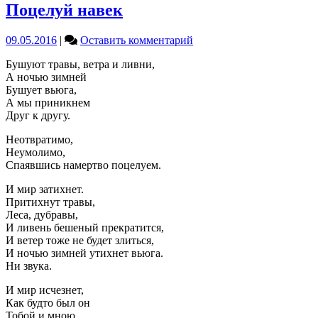
Поцелуй навек
on
09.05.2016
|
Оставить комментарий
Поцелуй
Бушуют травы, ветра и ливни,
навек
А ночью зимней
Бушует вьюга,
А мы приникнем
Друг к другу.
Неотвратимо,
Неумолимо,
Спаявшись намертво поцелуем.
И мир затихнет.
Притихнут травы,
Леса, дубравы,
И ливень бешеный прекратится,
И ветер тоже не будет злиться,
И ночью зимней утихнет вьюга.
Ни звука.
И мир исчезнет,
Как будто был он
Тобой и мною