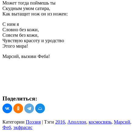
Может тогда поймешь ты
Скудным умом сатира,
Как вытащит нож он из ножен:
С ним я
Словно без кожи,
Совсем без кожи,
Чувствую красоту и уродство
Этого мира!
Марсий, вызови Феба!
Поделиться:
Категории
Поэзия
|
Тэги
2016
,
Аполлон
,
космосвязь
,
Марсий
,
Феб
,
экфрасис