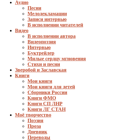
Аудио
Песни
Мелодекламации
Записи интервью
В исполнении читателей
Видео
В исполнении автора
Видеопоэзия
Интервью
Буктрейлер
Милые сердцу мгновения
Стихи и песни
Зверобой и Заславская
Книги
Мои книги
Мои книги для детей
Сборники России
Книги ФМО
Книги СП ЛНР
Книги ЛГ СТАН
Моё творчество
Поэзия
Проза
Дневник
Переводы