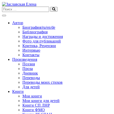
Skip
to
content
Автор
Биография/ru/en/de
Библиография
Награды и достижения
Фото для публикаций
Критика, Рецензии
Интервью
Контакты
Произведения
Поэзия
Проза
Дневник
Переводы
Переводы моих стихов
Для детей
Книги
Мои книги
Мои книги для детей
Книги СП ЛНР
Книги ФМО