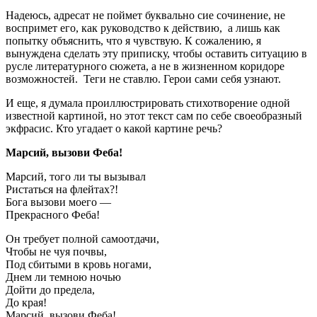
Надеюсь, адресат не поймет буквально сие сочинение, не
воспримет его, как руководство к действию, а лишь как
попытку объяснить, что я чувствую. К сожалению, я
вынуждена сделать эту приписку, чтобы оставить ситуацию в
русле литературного сюжета, а не в жизненном коридоре
возможностей. Теги не ставлю. Герои сами себя узнают.
И еще, я думала проиллюстрировать стихотворение одной
известной картиной, но этот текст сам по себе своеобразный
экфрасис. Кто угадает о какой картине речь?
Марсий, вызови Феба!
Марсий, того ли ты вызывал
Ристаться на флейтах?!
Бога вызови моего —
Прекрасного Феба!
Он требует полной самоотдачи,
Чтобы не чуя почвы,
Под сбитыми в кровь ногами,
Днем ли темною ночью
Дойти до предела,
До края!
Марсий, вызови Феба!