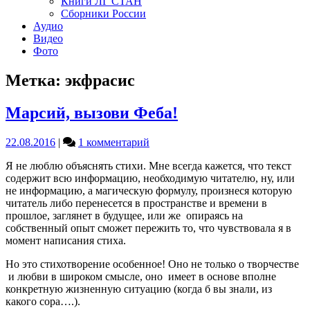
Книги ЛГ СТАН
Сборники России
Аудио
Видео
Фото
Метка:
экфрасис
Марсий, вызови Феба!
к
22.08.2016
|
1 комментарий
записи
Я не люблю объяснять стихи. Мне всегда кажется, что текст
Марсий,
содержит всю информацию, необходимую читателю, ну, или
вызови
не информацию, а магическую формулу, произнеся которую
Феба!
читатель либо перенесется в пространстве и времени в
прошлое, заглянет в будущее, или же опираясь на
собственный опыт сможет пережить то, что чувствовала я в
момент написания стиха.
Но это стихотворение особенное! Оно не только о творчестве
и любви в широком смысле, оно имеет в основе вполне
конкретную жизненную ситуацию (когда б вы знали, из
какого сора….).