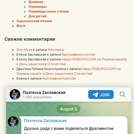
Дневник
Переводы
Переводы моих стихов
Для детей
Сценическая поэзия
Фото
Свежие комментарии
Яна Муха
к записи
Контакты
Елена Заславская
к записи
Биография/ru/en/de
Елена Заславская
к записи
Наша НОВОРОССИЯ на Первом канале
в День защитника Отечества!
Дрыгина Галина Анатольевна
к записи
Наша НОВОРОССИЯ на
Первом канале в День защитника Отечества!
Елена
к записи
Биография/ru/en/de