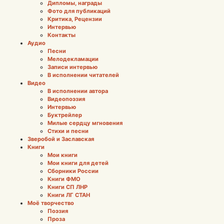
Дипломы, награды
Фото для публикаций
Критика, Рецензии
Интервью
Контакты
Аудио
Песни
Мелодекламации
Записи интервью
В исполнении читателей
Видео
В исполнении автора
Видеопоэзия
Интервью
Буктрейлер
Милые сердцу мгновения
Стихи и песни
Зверобой и Заславская
Книги
Мои книги
Мои книги для детей
Сборники России
Книги ФМО
Книги СП ЛНР
Книги ЛГ СТАН
Моё творчество
Поэзия
Проза