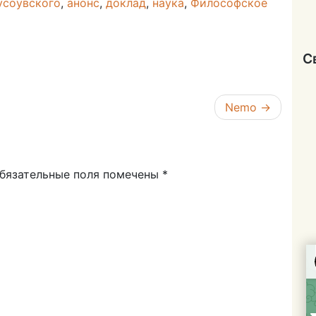
усоувского
,
анонс
,
доклад
,
наука
,
Философское
С
Nemo
бязательные поля помечены
*