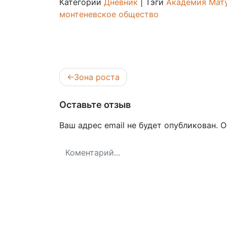
Категории
Дневник
|
Тэги
Академия Мат
монтеневское общество
Навигация
Зона роста
по
записям
Оставьте отзыв
Ваш адрес email не будет опубликован.
О