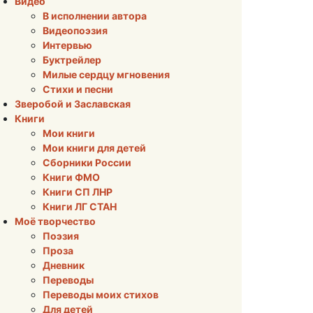
Видео
В исполнении автора
Видеопоэзия
Интервью
Буктрейлер
Милые сердцу мгновения
Стихи и песни
Зверобой и Заславская
Книги
Мои книги
Мои книги для детей
Сборники России
Книги ФМО
Книги СП ЛНР
Книги ЛГ СТАН
Моё творчество
Поэзия
Проза
Дневник
Переводы
Переводы моих стихов
Для детей