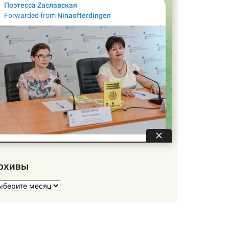
рхивы
хивы