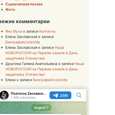
Сценическая поэзия
Фото
вежие комментарии
Яна Муха
к записи
Контакты
Елена Заславская
к записи
Биография/ru/en/de
Елена Заславская
к записи
Наша
НОВОРОССИЯ на Первом канале в День
защитника Отечества!
Дрыгина Галина Анатольевна
к записи
Наша
НОВОРОССИЯ на Первом канале в День
защитника Отечества!
Елена
к записи
Биография/ru/en/de