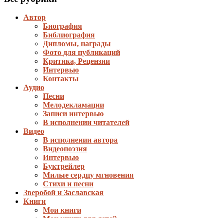
Автор
Биография
Библиография
Дипломы, награды
Фото для публикаций
Критика, Рецензии
Интервью
Контакты
Аудио
Песни
Мелодекламации
Записи интервью
В исполнении читателей
Видео
В исполнении автора
Видеопоэзия
Интервью
Буктрейлер
Милые сердцу мгновения
Стихи и песни
Зверобой и Заславская
Книги
Мои книги