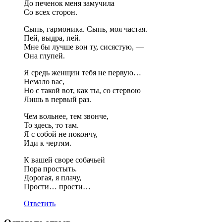
До печенок меня замучила
Со всех сторон.
Сыпь, гармоника. Сыпь, моя частая.
Пей, выдра, пей.
Мне бы лучше вон ту, сисястую, —
Она глупей.
Я средь женщин тебя не первую…
Немало вас,
Но с такой вот, как ты, со стервою
Лишь в первый раз.
Чем вольнее, тем звонче,
То здесь, то там.
Я с собой не покончу,
Иди к чертям.
К вашей своре собачьей
Пора простыть.
Дорогая, я плачу,
Прости… прости…
Ответить