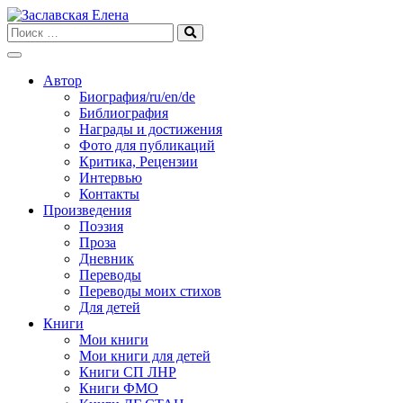
Skip
to
content
Автор
Биография/ru/en/de
Библиография
Награды и достижения
Фото для публикаций
Критика, Рецензии
Интервью
Контакты
Произведения
Поэзия
Проза
Дневник
Переводы
Переводы моих стихов
Для детей
Книги
Мои книги
Мои книги для детей
Книги СП ЛНР
Книги ФМО