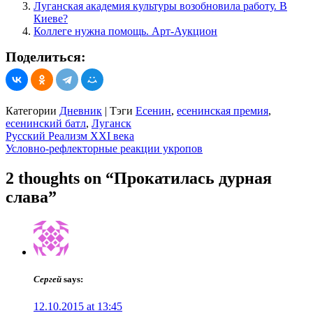
Луганская академия культуры возобновила работу. В
Киеве?
Коллеге нужна помощь. Арт-Аукцион
Поделиться:
Категории
Дневник
|
Тэги
Есенин
,
есенинская премия
,
есенинский батл
,
Луганск
Навигация
Русский Реализм XXI века
Условно-рефлекторные реакции укропов
по
записям
2 thoughts on “Прокатилась дурная
слава”
Сергей
says:
12.10.2015 at 13:45