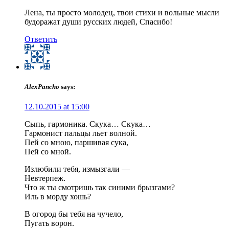
Лена, ты просто молодец, твои стихи и вольные мысли
будоражат души русских людей, Спасибо!
Ответить
AlexPancho
says:
12.10.2015 at 15:00
Сыпь, гармоника. Скука… Скука…
Гармонист пальцы льет волной.
Пей со мною, паршивая сука,
Пей со мной.
Излюбили тебя, измызгали —
Невтерпеж.
Что ж ты смотришь так синими брызгами?
Иль в морду хошь?
В огород бы тебя на чучело,
Пугать ворон.