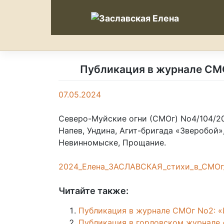
Skip
to
content
Публикация в журнале СМО
07.05.2024
Северо-Муйские огни (СМОг) No4/104/202
Напев, Ундина, Агит-бригада «Зверобой»
Невинномыске, Прощание.
2024_Елена_ЗАСЛАВСКАЯ_стихи_в_СМО
Читайте также:
Публикация в журнале СМОг No2: «
Публикация в горловском журнале «