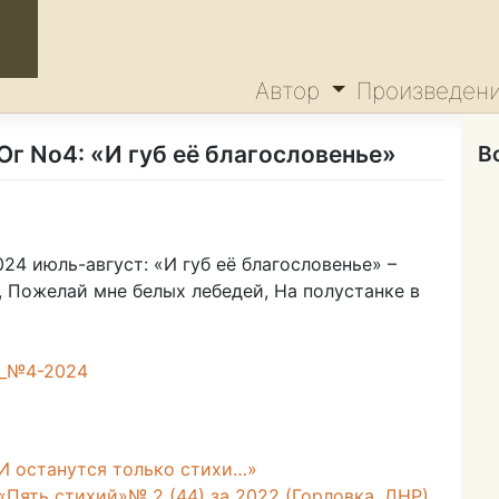
Автор
Произведен
г No4: «И губ её благословенье»
В
4 июль-август: «И губ её благословенье» –
, Пожелай мне белых лебедей, На полустанке в
г_№4-2024
И останутся только стихи…»
Пять стихий»№ 2 (44) за 2022 (Горловка, ДНР)