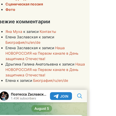
Сценическая поэзия
Фото
вежие комментарии
Яна Муха
к записи
Контакты
Елена Заславская
к записи
Биография/ru/en/de
Елена Заславская
к записи
Наша
НОВОРОССИЯ на Первом канале в День
защитника Отечества!
Дрыгина Галина Анатольевна
к записи
Наша
НОВОРОССИЯ на Первом канале в День
защитника Отечества!
Елена
к записи
Биография/ru/en/de