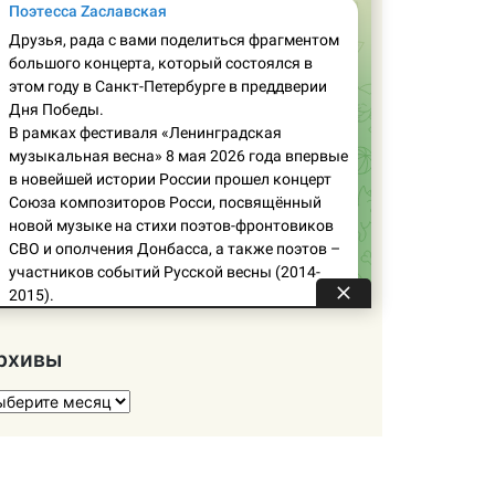
рхивы
хивы