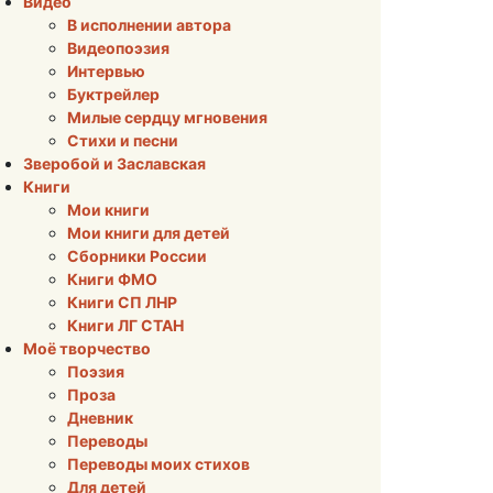
Видео
В исполнении автора
Видеопоэзия
Интервью
Буктрейлер
Милые сердцу мгновения
Стихи и песни
Зверобой и Заславская
Книги
Мои книги
Мои книги для детей
Сборники России
Книги ФМО
Книги СП ЛНР
Книги ЛГ СТАН
Моё творчество
Поэзия
Проза
Дневник
Переводы
Переводы моих стихов
Для детей