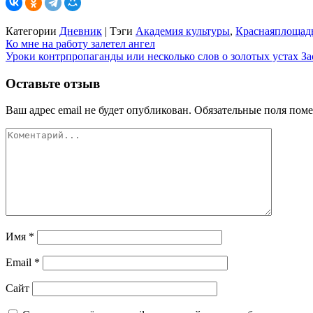
Категории
Дневник
|
Тэги
Академия культуры
,
Краснаяплощад
Навигация
Ко мне на работу залетел ангел
Уроки контрпропаганды или несколько слов о золотых устах За
по
записям
Оставьте отзыв
Ваш адрес email не будет опубликован.
Обязательные поля пом
Имя
*
Email
*
Сайт