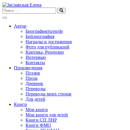
Skip
to
content
Автор
Биография/ru/en/de
Библиография
Награды и достижения
Фото для публикаций
Критика, Рецензии
Интервью
Контакты
Произведения
Поэзия
Проза
Дневник
Переводы
Переводы моих стихов
Для детей
Книги
Мои книги
Мои книги для детей
Книги СП ЛНР
Книги ФМО