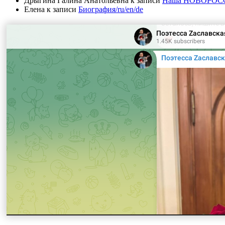
Дрыгина Галина Анатольевна
к записи
Наша НОВОРОССИЯ
Елена
к записи
Биография/ru/en/de