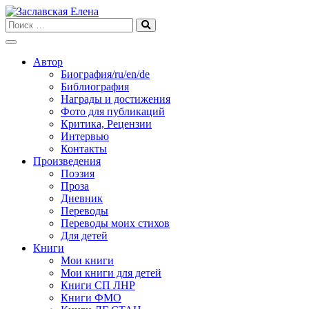
Skip
to
content
Автор
Биография/ru/en/de
Библиография
Награды и достижения
Фото для публикаций
Критика, Рецензии
Интервью
Контакты
Произведения
Поэзия
Проза
Дневник
Переводы
Переводы моих стихов
Для детей
Книги
Мои книги
Мои книги для детей
Книги СП ЛНР
Книги ФМО