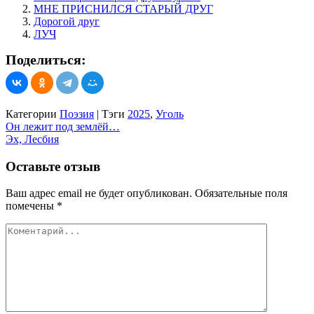
МНЕ ПРИСНИЛСЯ СТАРЫЙ ДРУГ
Дорогой друг
ЛУЧ
Поделиться:
Категории
Поэзия
|
Тэги
2025
,
Уголь
Навигация
Он лежит под землёй…
Эх, Лесбия
по
записям
Оставьте отзыв
Ваш адрес email не будет опубликован.
Обязательные поля
помечены
*