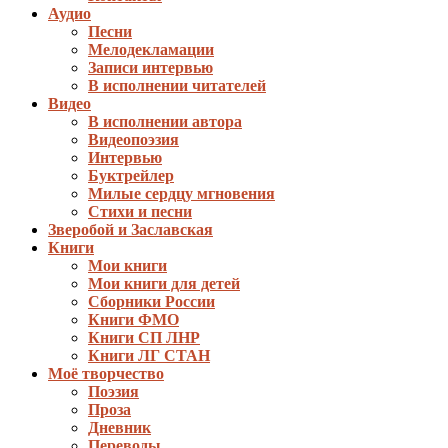
Аудио
Песни
Мелодекламации
Записи интервью
В исполнении читателей
Видео
В исполнении автора
Видеопоэзия
Интервью
Буктрейлер
Милые сердцу мгновения
Стихи и песни
Зверобой и Заславская
Книги
Мои книги
Мои книги для детей
Сборники России
Книги ФМО
Книги СП ЛНР
Книги ЛГ СТАН
Моё творчество
Поэзия
Проза
Дневник
Переводы