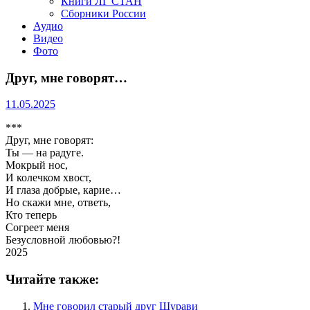
Книги ЛГ СТАН
Сборники России
Аудио
Видео
Фото
Друг, мне говорят…
11.05.2025
***
Друг, мне говорят:
Ты — на радуге.
Мокрый нос,
И колечком хвост,
И глаза добрые, карие…
Но скажи мне, ответь,
Кто теперь
Согреет меня
Безусловной любовью?!
2025
Читайте также:
Мне говорил старый друг Шурави