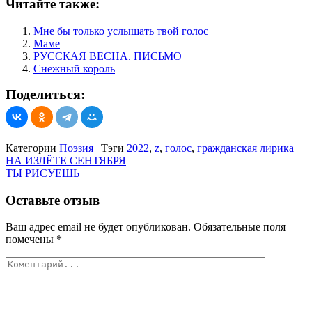
Читайте также:
Мне бы только услышать твой голос
Маме
РУССКАЯ ВЕСНА. ПИСЬМО
Снежный король
Поделиться:
Категории
Поэзия
|
Тэги
2022
,
z
,
голос
,
гражданская лирика
Навигация
НА ИЗЛЁТЕ СЕНТЯБРЯ
ТЫ РИСУЕШЬ
по
записям
Оставьте отзыв
Ваш адрес email не будет опубликован.
Обязательные поля
помечены
*