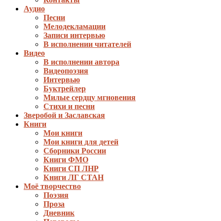
Аудио
Песни
Мелодекламации
Записи интервью
В исполнении читателей
Видео
В исполнении автора
Видеопоэзия
Интервью
Буктрейлер
Милые сердцу мгновения
Стихи и песни
Зверобой и Заславская
Книги
Мои книги
Мои книги для детей
Сборники России
Книги ФМО
Книги СП ЛНР
Книги ЛГ СТАН
Моё творчество
Поэзия
Проза
Дневник