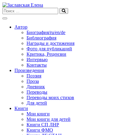
Skip
to
content
Автор
Биография/ru/en/de
Библиография
Награды и достижения
Фото для публикаций
Критика, Рецензии
Интервью
Контакты
Произведения
Поэзия
Проза
Дневник
Переводы
Переводы моих стихов
Для детей
Книги
Мои книги
Мои книги для детей
Книги СП ЛНР
Книги ФМО