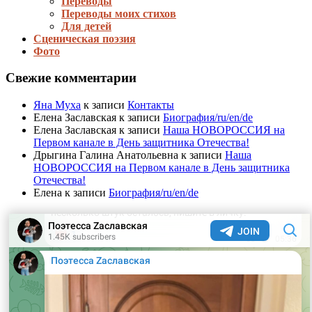
Переводы
Переводы моих стихов
Для детей
Сценическая поэзия
Фото
Свежие комментарии
Яна Муха
к записи
Контакты
Елена Заславская
к записи
Биография/ru/en/de
Елена Заславская
к записи
Наша НОВОРОССИЯ на
Первом канале в День защитника Отечества!
Дрыгина Галина Анатольевна
к записи
Наша
НОВОРОССИЯ на Первом канале в День защитника
Отечества!
Елена
к записи
Биография/ru/en/de