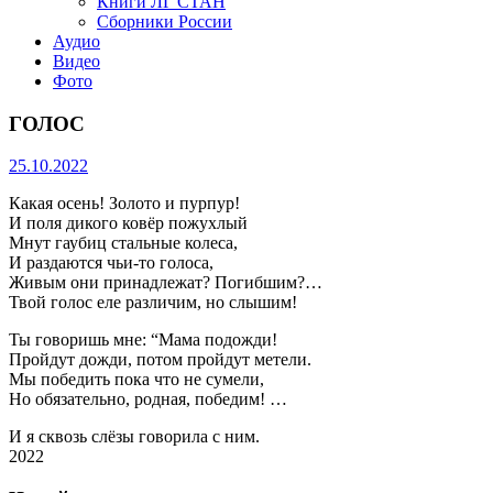
Книги ЛГ СТАН
Сборники России
Аудио
Видео
Фото
ГОЛОС
25.10.2022
Какая осень! Золото и пурпур!
И поля дикого ковёр пожухлый
Мнут гаубиц стальные колеса,
И раздаются чьи-то голоса,
Живым они принадлежат? Погибшим?…
Твой голос еле различим, но слышим!
Ты говоришь мне: “Мама подожди!
Пройдут дожди, потом пройдут метели.
Мы победить пока что не сумели,
Но обязательно, родная, победим! …
И я сквозь слёзы говорила с ним.
2022