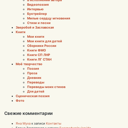
Видеопоэзия
Интервью
Буктрейлер
Милые сердцу мгновения
Стихи и песни
Зверобой и Заславская
Книги
Мои книги
Мои книги для детей
Сборники России
Книги ФМО
Книги СП ЛНР
Книги ЛГ СТАН
Моё творчество
Поэзия
Проза
Дневник
Переводы
Переводы моих стихов
Для детей
Сценическая поэзия
Фото
Свежие комментарии
Яна Муха
к записи
Контакты
Елена Заславская
к записи
Биография/ru/en/de