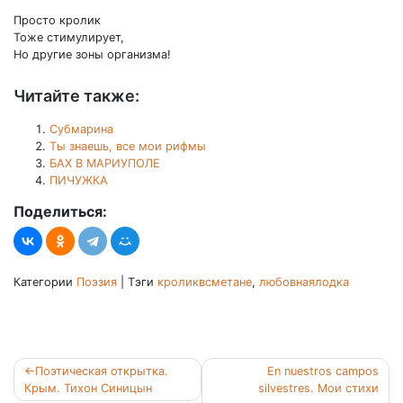
Просто кролик
Тоже стимулирует,
Но другие зоны организма!
Читайте также:
Субмарина
Ты знаешь, все мои рифмы
БАХ В МАРИУПОЛЕ
ПИЧУЖКА
Поделиться:
Категории
Поэзия
|
Тэги
кроликвсметане
,
любовнаялодка
Навигация
Поэтическая открытка.
En nuestros campos
по
Крым. Тихон Синицын
silvestres. Мои стихи