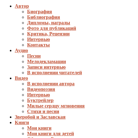
Автор
Биография
Библиография
Дипломы, награды
Фото для публикаций
Критика, Рецензии
Интервью
Контакты
Аудио
Песни
Мелодекламации
Записи интервью
В исполнении читателей
Видео
В исполнении автора
Видеопоэзия
Интервью
Буктрейлер
Милые сердцу мгновения
Стихи и песни
Зверобой и Заславская
Книги
Мои книги
Мои книги для детей