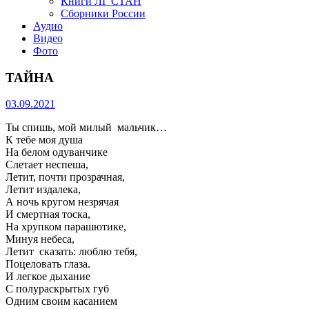
Книги ЛГ СТАН
Сборники России
Аудио
Видео
Фото
ТАЙНА
03.09.2021
Ты спишь, мой милый мальчик…
К тебе моя душа
На белом одуванчике
Слетает неспеша,
Летит, почти прозрачная,
Летит издалека,
А ночь кругом незрячая
И смертная тоска,
На хрупком парашютике,
Минуя небеса,
Летит сказать: люблю тебя,
Поцеловать глаза.
И легкое дыхание
С полураскрытых губ
Одним своим касанием