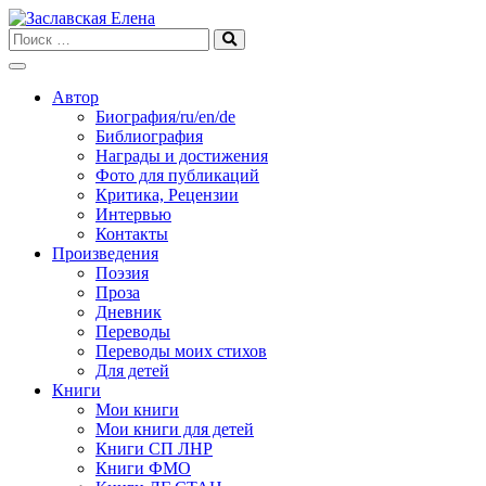
Skip
to
content
Автор
Биография/ru/en/de
Библиография
Награды и достижения
Фото для публикаций
Критика, Рецензии
Интервью
Контакты
Произведения
Поэзия
Проза
Дневник
Переводы
Переводы моих стихов
Для детей
Книги
Мои книги
Мои книги для детей
Книги СП ЛНР
Книги ФМО