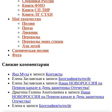
Сборники России
Книги ФМО
Книги СП ЛНР
Книги ЛГ СТАН
Моё творчество
Поэзия
Проза
Дневник
Переводы
Переводы моих стихов
Для детей
Сценическая поэзия
Фото
Свежие комментарии
Яна Муха
к записи
Контакты
Елена Заславская
к записи
Биография/ru/en/de
Елена Заславская
к записи
Наша НОВОРОССИЯ на
Первом канале в День защитника Отечества!
Дрыгина Галина Анатольевна
к записи
Наша
НОВОРОССИЯ на Первом канале в День защитника
Отечества!
Елена
к записи
Биография/ru/en/de