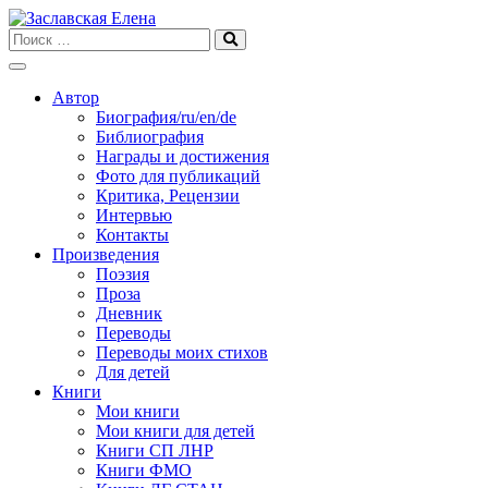
Skip
to
content
Автор
Биография/ru/en/de
Библиография
Награды и достижения
Фото для публикаций
Критика, Рецензии
Интервью
Контакты
Произведения
Поэзия
Проза
Дневник
Переводы
Переводы моих стихов
Для детей
Книги
Мои книги
Мои книги для детей
Книги СП ЛНР
Книги ФМО