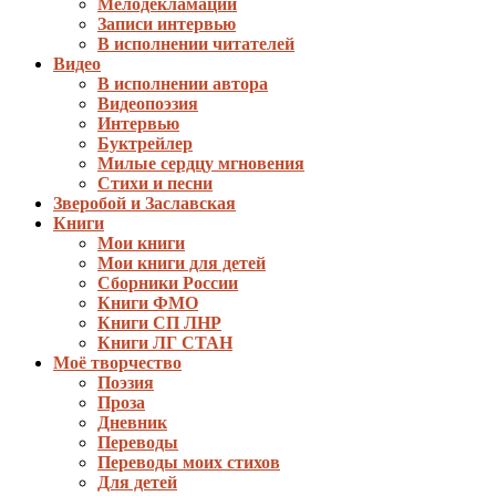
Мелодекламации
Записи интервью
В исполнении читателей
Видео
В исполнении автора
Видеопоэзия
Интервью
Буктрейлер
Милые сердцу мгновения
Стихи и песни
Зверобой и Заславская
Книги
Мои книги
Мои книги для детей
Сборники России
Книги ФМО
Книги СП ЛНР
Книги ЛГ СТАН
Моё творчество
Поэзия
Проза
Дневник
Переводы
Переводы моих стихов
Для детей