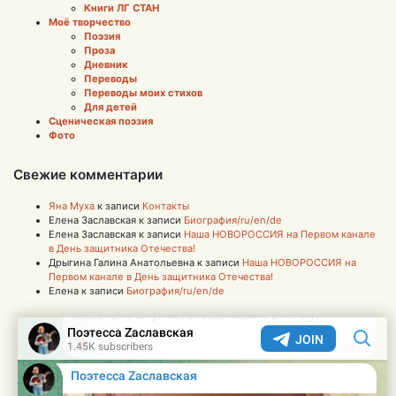
Книги ЛГ СТАН
Моё творчество
Поэзия
Проза
Дневник
Переводы
Переводы моих стихов
Для детей
Сценическая поэзия
Фото
Свежие комментарии
Яна Муха
к записи
Контакты
Елена Заславская
к записи
Биография/ru/en/de
Елена Заславская
к записи
Наша НОВОРОССИЯ на Первом канале
в День защитника Отечества!
Дрыгина Галина Анатольевна
к записи
Наша НОВОРОССИЯ на
Первом канале в День защитника Отечества!
Елена
к записи
Биография/ru/en/de