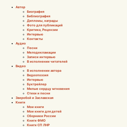
Автор
Биография
Библиография
Дипломы, награды
Фото для публикаций
Критика, Рецензии
Интервью
Контакты
Аудио
Песни
Мелодекламации
Записи интервью
В исполнении читателей
Видео
В исполнении автора
Видеопоэзия
Интервью
Буктрейлер
Милые сердцу мгновения
Стихи и песни
Зверобой и Заславская
Книги
Мои книги
Мои книги для детей
Сборники России
Книги ФМО
Книги СП ЛНР