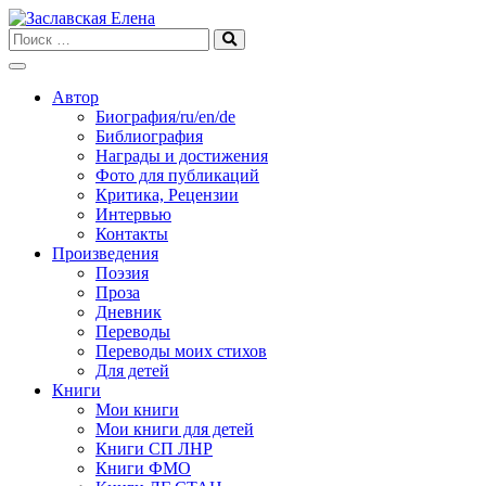
Skip
to
content
Автор
Биография/ru/en/de
Библиография
Награды и достижения
Фото для публикаций
Критика, Рецензии
Интервью
Контакты
Произведения
Поэзия
Проза
Дневник
Переводы
Переводы моих стихов
Для детей
Книги
Мои книги
Мои книги для детей
Книги СП ЛНР
Книги ФМО