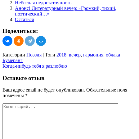
Небесная недостаточность
Анонс! Литературный вечер: «Громкий, тихий,
поэтический…»
Остаться
Поделиться:
Категории
Поэзия
|
Тэги
2018
,
вечер
,
гармония
,
облака
Навигация
Бумеранг
Когда-нибудь тебя я разлюблю
по
записям
Оставьте отзыв
Ваш адрес email не будет опубликован.
Обязательные поля
помечены
*