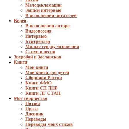
Мелодекламации
Записи интервью
В исполнении читателей
Видео
В исполнении автора
Видеопоэзия
Интервью
Буктрейлер
Милые сердцу мгновения
Стихи и песни
Зверобой и Заславская
Книги
Мои книги
Мои книги для детей
Сборники России
Книги ФМО
Книги СП ЛНР
Книги ЛГ СТАН
Моё творчество
Поэзия
Проза
Дневник
Переводы
Переводы моих стихов