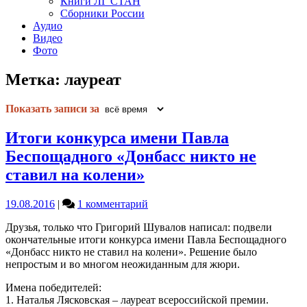
Книги ЛГ СТАН
Сборники России
Аудио
Видео
Фото
Метка:
лауреат
Показать записи за
Итоги конкурса имени Павла
Беспощадного «Донбасс никто не
ставил на колени»
к
19.08.2016
|
1 комментарий
записи
Друзья, только что Григорий Шувалов написал: подвели
Итоги
окончательные итоги конкурса имени Павла Беспощадного
конкурса
«Донбасс никто не ставил на колени». Решение было
имени
непростым и во многом неожиданным для жюри.
Павла
Беспощадного
Имена победителей:
«Донбасс
1. Наталья Лясковская – лауреат всероссийской премии.
никто