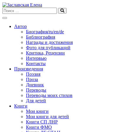
Skip
to
content
Автор
Биография/ru/en/de
Библиография
Награды и достижения
Фото для публикаций
Критика, Рецензии
Интервью
Контакты
Произведения
Поэзия
Проза
Дневник
Переводы
Переводы моих стихов
Для детей
Книги
Мои книги
Мои книги для детей
Книги СП ЛНР
Книги ФМО