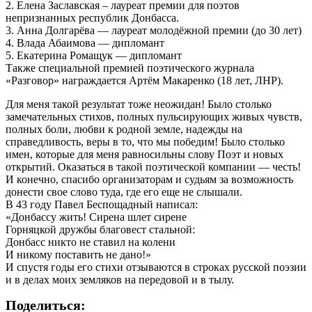
2. Елена Заславская – лауреат премии для поэтов
не
непризнанных республик Донбасса.
ставил
3. Анна Долгарёва — лауреат молодёжной премии (до 30 лет)
на
4. Влада Абаимова — дипломант
колени»
5. Екатерина Ромащук — дипломант
Также специальной премией поэтического журнала
«Разговор» награждается Артём Макаренко (18 лет, ЛНР).
Для меня такой результат тоже неожидан! Было столько
замечательных стихов, полных пульсирующих живых чувств,
полных боли, любви к родной земле, надежды на
справедливость, веры в то, что мы победим! Было столько
имен, которые для меня равносильны слову Поэт и новых
открытий. Оказаться в такой поэтической компании — честь!
И конечно, спасибо организаторам и судьям за возможность
донести свое слово туда, где его еще не слышали.
В 43 году Павел Беспощадный написал:
«Донбассу жить! Сирена шлет сирене
Горняцкой дружбы благовест стальной:
Донбасс никто не ставил на колени
И никому поставить не дано!»
И спустя годы его стихи отзываются в строках русской поэзии
и в делах моих земляков на передовой и в тылу.
Поделиться: