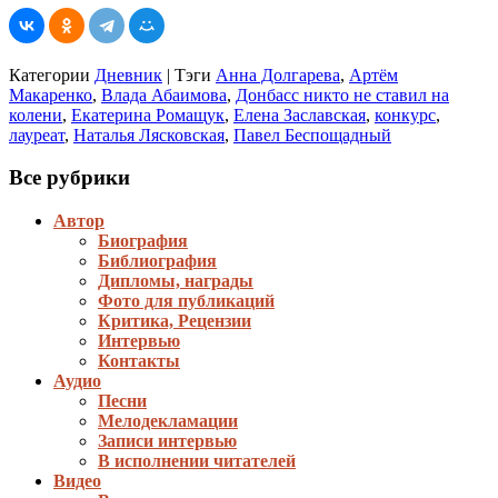
Категории
Дневник
|
Тэги
Анна Долгарева
,
Артём
Макаренко
,
Влада Абаимова
,
Донбасс никто не ставил на
колени
,
Екатерина Ромащук
,
Елена Заславская
,
конкурс
,
лауреат
,
Наталья Лясковская
,
Павел Беспощадный
Все рубрики
Автор
Биография
Библиография
Дипломы, награды
Фото для публикаций
Критика, Рецензии
Интервью
Контакты
Аудио
Песни
Мелодекламации
Записи интервью
В исполнении читателей
Видео