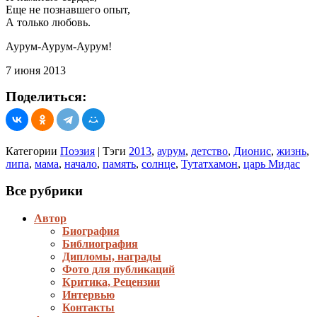
Еще не познавшего опыт,
А только любовь.
Аурум-Аурум-Аурум!
7 июня 2013
Поделиться:
Категории
Поэзия
|
Тэги
2013
,
аурум
,
детство
,
Дионис
,
жизнь
,
липа
,
мама
,
начало
,
память
,
солнце
,
Тутатхамон
,
царь Мидас
Все рубрики
Автор
Биография
Библиография
Дипломы, награды
Фото для публикаций
Критика, Рецензии
Интервью
Контакты