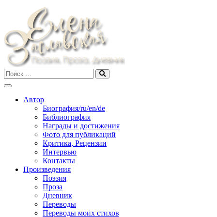
Skip
to
content
Автор
Биография/ru/en/de
Библиография
Награды и достижения
Фото для публикаций
Критика, Рецензии
Интервью
Контакты
Произведения
Поэзия
Проза
Дневник
Переводы
Переводы моих стихов