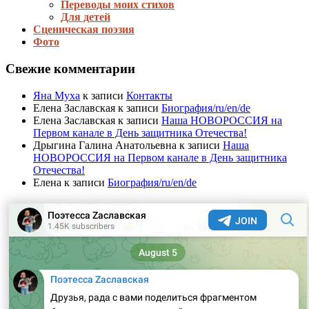
Переводы моих стихов
Для детей
Сценическая поэзия
Фото
Свежие комментарии
Яна Муха
к записи
Контакты
Елена Заславская
к записи
Биография/ru/en/de
Елена Заславская
к записи
Наша НОВОРОССИЯ на
Первом канале в День защитника Отечества!
Дрыгина Галина Анатольевна
к записи
Наша
НОВОРОССИЯ на Первом канале в День защитника
Отечества!
Елена
к записи
Биография/ru/en/de