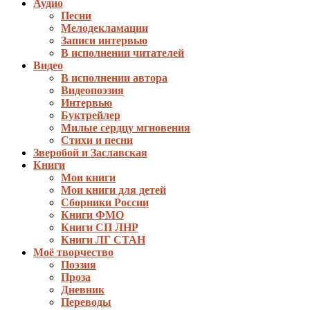
Аудио
Песни
Мелодекламации
Записи интервью
В исполнении читателей
Видео
В исполнении автора
Видеопоэзия
Интервью
Буктрейлер
Милые сердцу мгновения
Стихи и песни
Зверобой и Заславская
Книги
Мои книги
Мои книги для детей
Сборники России
Книги ФМО
Книги СП ЛНР
Книги ЛГ СТАН
Моё творчество
Поэзия
Проза
Дневник
Переводы