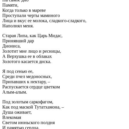
Памяти,
Когда только в мареве
Проступали черты маминого
Лица и вкус ее молока, сладкого-сладкого,
Наполнял меня.
Старая Липа, как Царь Мидас,
Принявший дар
Диониса,
Золотит мне лицо и ресницы,
А Верхушка ее в облаках
Золотого касается диска.
Я под сенью ее,
Среди пчел медоносных,
Припавших к нектару, –
Распускается сердце цветком
Алым-алым.
Под золотым саркофагом,
Как под маской Тутатхамона, –
Душа оживает,
Влекомая
Светом июньского полдня
И памятью сердца,