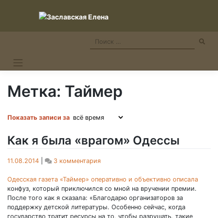
Skip
to
content
Метка:
Таймер
Показать записи за
Как я была «врагом» Одессы
к
11.08.2014
|
3 комментария
записи
Как
Одесская газета «Таймер» оперативно и объективно описала
я
конфуз, который приключился со мной на вручении премии.
была
После того как я сказала: «Благодарю организаторов за
«врагом»
поддержку детской литературы. Особенно сейчас, когда
Одессы
государство тратит ресурсы на то, чтобы разрушать, такие