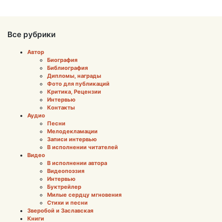
Все рубрики
Автор
Биография
Библиография
Дипломы, награды
Фото для публикаций
Критика, Рецензии
Интервью
Контакты
Аудио
Песни
Мелодекламации
Записи интервью
В исполнении читателей
Видео
В исполнении автора
Видеопоэзия
Интервью
Буктрейлер
Милые сердцу мгновения
Стихи и песни
Зверобой и Заславская
Книги