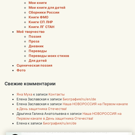
Мои книги
Мои книги для детей
Сборники России
Книги ФМО
Книги СП ЛНР
Книги ЛГ СТАН
Моё творчество
Поэзия
Проза
Дневник
Переводы
Переводы моих стихов
Для детей
Сценическая поэзия
Фото
Свежие комментарии
Яна Муха
к записи
Контакты
Елена Заславская
к записи
Биография/ru/en/de
Елена Заславская
к записи
Наша НОВОРОССИЯ на Первом канале
в День защитника Отечества!
Дрыгина Галина Анатольевна
к записи
Наша НОВОРОССИЯ на
Первом канале в День защитника Отечества!
Елена
к записи
Биография/ru/en/de