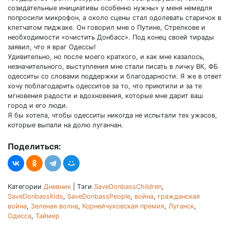
созидательные инициативы особенно нужны» у меня немедля
попросили микрофон, а около сцены стал одолевать старичок в
клетчатом пиджаке. Он говорил мне о Путине, Стрелкове и
необходимости «очистить Донбасс». Под конец своей тирады
заявил, что я враг Одессы!
Удивительно, но после моего краткого, и как мне казалось,
незначительного, выступления мне стали писать в личку ВК, ФБ
одесситы со словами поддержки и благодарности. Я же в ответ
хочу поблагодарить одесситов за то, что приютили и за те
мгновения радости и вдохновения, которые мне дарит ваш
город и его люди.
Я бы хотела, чтобы одесситы никогда не испытали тех ужасов,
которые выпали на долю луганчан.
Поделиться:
Категории
Дневник
|
Тэги
SaveDonbassChildren
,
SaveDonbassKids
,
SaveDonbassPeople
,
война
,
гражданская
война
,
Зеленая волна
,
Корнейчуковская премия
,
Луганск
,
Одесса
,
Таймер