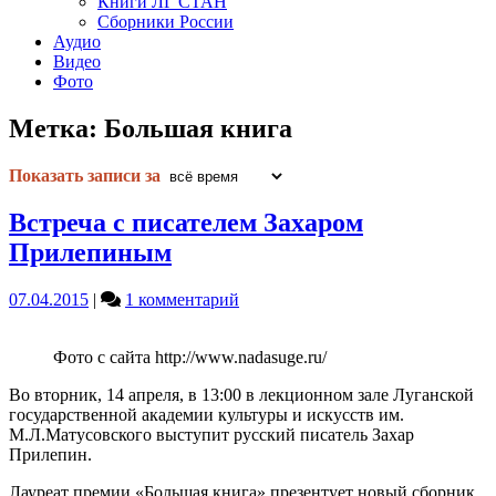
Книги ЛГ СТАН
Сборники России
Аудио
Видео
Фото
Метка:
Большая книга
Показать записи за
Встреча с писателем Захаром
Прилепиным
к
07.04.2015
|
1 комментарий
записи
Встреча
Фото с сайта http://www.nadasuge.ru/
с
писателем
Во вторник, 14 апреля, в 13:00 в лекционном зале Луганской
Захаром
государственной академии культуры и искусств им.
Прилепиным
М.Л.Матусовского выступит русский писатель Захар
Прилепин.
Лауреат премии «Большая книга» презентует новый сборник