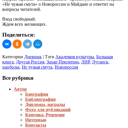
«Не чужая смута» о Новороссии и Майдане и ответит на
вопросы читателей.
Вход свободный.
Ждем всех желающих.
Поделиться:
Категории
Дневник
|
Тэги
Академия культуры
,
Большая
книга
,
Другая Россия
,
Захар Прилепин
,
ЛНР
,
Луганск
,
нацболы
,
Не чужая смута
,
Новороссия
Все рубрики
Автор
Биография
Библиография
Дипломы, награды
Фото для публикаций
Критика, Рецензии
Интервью
Контакты