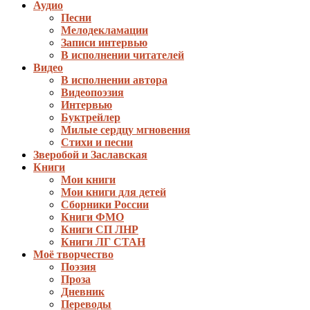
Аудио
Песни
Мелодекламации
Записи интервью
В исполнении читателей
Видео
В исполнении автора
Видеопоэзия
Интервью
Буктрейлер
Милые сердцу мгновения
Стихи и песни
Зверобой и Заславская
Книги
Мои книги
Мои книги для детей
Сборники России
Книги ФМО
Книги СП ЛНР
Книги ЛГ СТАН
Моё творчество
Поэзия
Проза
Дневник
Переводы