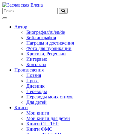
Skip
to
content
Автор
Биография/ru/en/de
Библиография
Награды и достижения
Фото для публикаций
Критика, Рецензии
Интервью
Контакты
Произведения
Поэзия
Проза
Дневник
Переводы
Переводы моих стихов
Для детей
Книги
Мои книги
Мои книги для детей
Книги СП ЛНР
Книги ФМО