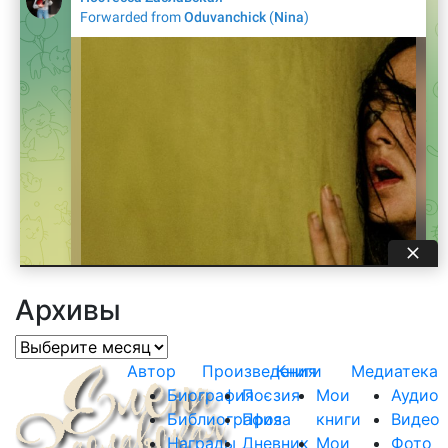
Архивы
Архивы
Автор
Произведения
Книги
Медиатека
Биография
Поєзия
Мои
Аудио
Библиография
Проза
книги
Видео
Награды
Дневник
Мои
Фото