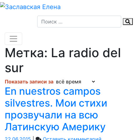
Skip
to
content
Метка:
La radio del
sur
Показать записи за
En nuestros campos
silvestres. Мои стихи
прозвучали на всю
Латинскую Америку
on
22.06.2015
|
Оставить комментарий