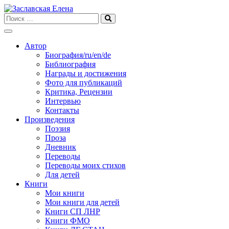
Skip
to
content
Автор
Биография/ru/en/de
Библиография
Награды и достижения
Фото для публикаций
Критика, Рецензии
Интервью
Контакты
Произведения
Поэзия
Проза
Дневник
Переводы
Переводы моих стихов
Для детей
Книги
Мои книги
Мои книги для детей
Книги СП ЛНР
Книги ФМО