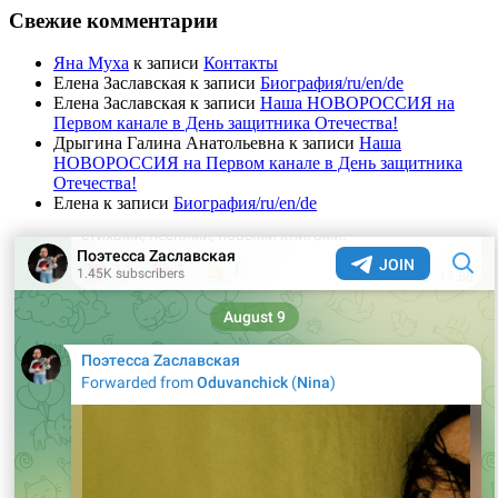
Свежие комментарии
Яна Муха
к записи
Контакты
Елена Заславская
к записи
Биография/ru/en/de
Елена Заславская
к записи
Наша НОВОРОССИЯ на
Первом канале в День защитника Отечества!
Дрыгина Галина Анатольевна
к записи
Наша
НОВОРОССИЯ на Первом канале в День защитника
Отечества!
Елена
к записи
Биография/ru/en/de