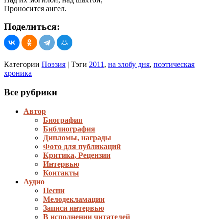
Проносится ангел.
Поделиться:
Категории
Поэзия
|
Тэги
2011
,
на злобу дня
,
поэтическая
хроника
Все рубрики
Автор
Биография
Библиография
Дипломы, награды
Фото для публикаций
Критика, Рецензии
Интервью
Контакты
Аудио
Песни
Мелодекламации
Записи интервью
В исполнении читателей