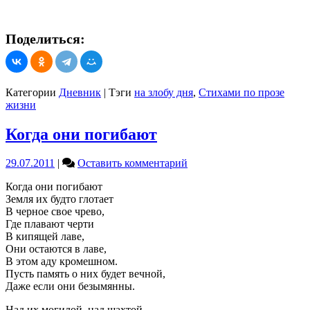
Поделиться:
Категории
Дневник
|
Тэги
на злобу дня
,
Стихами по прозе
жизни
Когда они погибают
on
29.07.2011
|
Оставить комментарий
Когда
Когда они погибают
они
Земля их будто глотает
погибают
В черное свое чрево,
Где плавают черти
В кипящей лаве,
Они остаются в лаве,
В этом аду кромешном.
Пусть память о них будет вечной,
Даже если они безымянны.
Над их могилой, над шахтой,