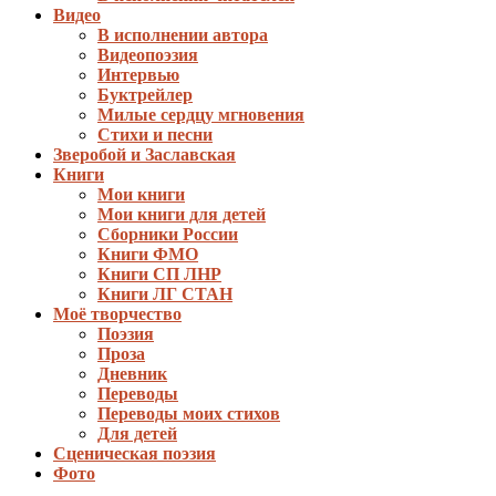
Видео
В исполнении автора
Видеопоэзия
Интервью
Буктрейлер
Милые сердцу мгновения
Стихи и песни
Зверобой и Заславская
Книги
Мои книги
Мои книги для детей
Сборники России
Книги ФМО
Книги СП ЛНР
Книги ЛГ СТАН
Моё творчество
Поэзия
Проза
Дневник
Переводы
Переводы моих стихов
Для детей
Сценическая поэзия
Фото