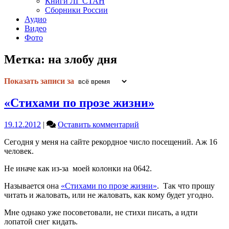
Книги ЛГ СТАН
Сборники России
Аудио
Видео
Фото
Метка:
на злобу дня
Показать записи за
«Стихами по прозе жизни»
on
19.12.2012
|
Оставить комментарий
«Стихами
Сегодня у меня на сайте рекордное число посещений. Аж 16
по
человек.
прозе
жизни»
Не иначе как из-за моей колонки на 0642.
Называется она
«Стихами по прозе жизни»
. Так что прошу
читать и жаловать, или не жаловать, как кому будет угодно.
Мне однако уже посоветовали, не стихи писать, а идти
лопатой снег кидать.