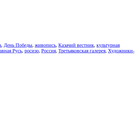
а
,
День Победы
,
живопись
,
Казачий вестник
,
культурная
авная Русь
,
росизо
,
Россия
,
Третьяковская галерея
,
Художники-