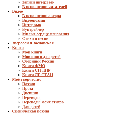
Записи интервью
В исполнении читателей
Видео
В исполнении автора
Видеопоэзия
Интервью
Буктрейлер
Милые сердцу мгновения
Стихи и песни
Зверобой и Заславская
Книги
Мои книги
Мои книги для детей
Сборники России
Книги ФМО
Книги СП ЛНР
Книги ЛГ СТАН
Моё творчество
Поэзия
Проза
Дневник
Переводы
Переводы моих стихов
Для детей
Сценическая поэзия