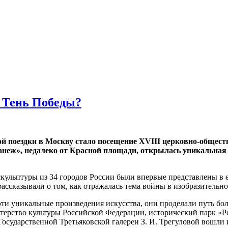
 Тень Победы?
й поездки в Москву стало посещение XVIII церковно-общест
анеж», недалеко от Красной площади, открылась уникальна
кульптуры из 34 городов России были впервые представлены в е
ассказывали о том, как отражалась тема войны в изобразительно
ти уникальные произведения искусства, они проделали путь бол
ерство культуры Российской Федерации, исторический парк «Ро
 Государственной Третьяковской галереи З. И. Трегуловой вош