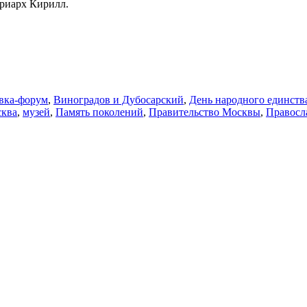
риарх Кирилл.
авка-форум
,
Виноградов и Дубосарский
,
День народного единств
ква
,
музей
,
Память поколений
,
Правительство Москвы
,
Правосл