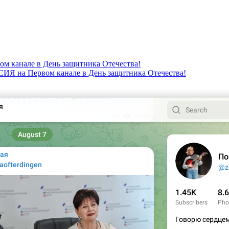
канале в День защитника Отечества!
 на Первом канале в День защитника Отечества!