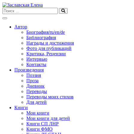
Skip
to
content
Автор
Биография/ru/en/de
Библиография
Награды и достижения
Фото для публикаций
Критика, Рецензии
Интервью
Контакты
Произведения
Поэзия
Проза
Дневник
Переводы
Переводы моих стихов
Для детей
Книги
Мои книги
Мои книги для детей
Книги СП ЛНР
Книги ФМО