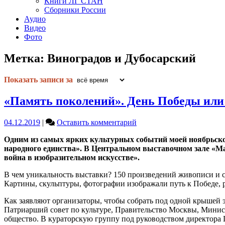
Книги ЛГ СТАН
Сборники России
Аудио
Видео
Фото
Метка:
Виноградов и Дубосарский
Показать записи за
«Память поколений». День Победы или
on
04.12.2019
|
Оставить комментарий
«Память
Одним из самых ярких культурных событий моей ноябрьско
поколений».
народного единства». В Центральном выставочном зале «М
День
война в изобразительном искусстве».
Победы
или
В чем уникальность выставки? 150 произведений живописи и с
Тень
Картины, скульптуры, фотографии изображали путь к Победе, р
Победы?
Как заявляют организаторы, чтобы собрать под одной крышей э
Патриарший совет по культуре, Правительство Москвы, Минист
общество. В кураторскую группу под руководством директора