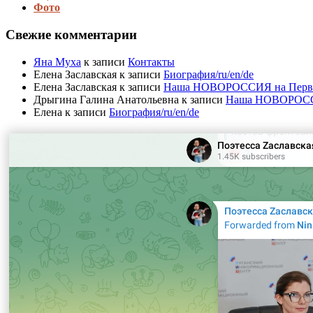
Фото
Свежие комментарии
Яна Муха
к записи
Контакты
Елена Заславская
к записи
Биография/ru/en/de
Елена Заславская
к записи
Наша НОВОРОССИЯ на Первом 
Дрыгина Галина Анатольевна
к записи
Наша НОВОРОССИЯ
Елена
к записи
Биография/ru/en/de