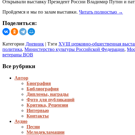
Открывали выставку Президент России Владимир Путин и пат
Пройдемся и мы по залам выставки.
Читать полностью
→
Поделиться:
Категории
Дневник
|
Тэги
XVIII церковно-общественная выст
политика
,
Министерство культуры Российской Федерации
,
Мос
ветераны ВОВ
Все рубрики
Автор
Биография
Библиография
Дипломы, награды
Фото для публикаций
Критика, Рецензии
Интервью
Контакты
Аудио
Песни
Мелодекламации