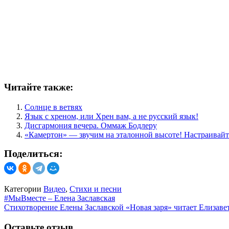
Читайте также:
Солнце в ветвях
Язык с хреном, или Хрен вам, а не русский язык!
Дисгармония вечера. Оммаж Бодлеру
«Камертон» — звучим на эталонной высоте! Настраивайт
Поделиться:
Категории
Видео
,
Стихи и песни
Навигация
#МыВместе – Елена Заславская
Стихотворение Елены Заславской «Новая заря» читает Елизавет
по
записям
Оставьте отзыв