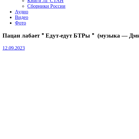
Книги ЛГ СТАН
Сборники России
Аудио
Видео
Фото
Пацан лабает＂Едут-едут БТРы＂ (музыка — Дмит
12.09.2023