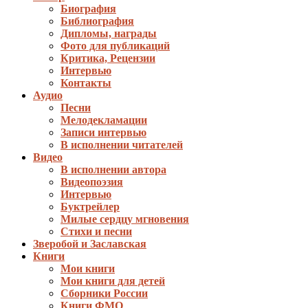
Биография
Библиография
Дипломы, награды
Фото для публикаций
Критика, Рецензии
Интервью
Контакты
Аудио
Песни
Мелодекламации
Записи интервью
В исполнении читателей
Видео
В исполнении автора
Видеопоэзия
Интервью
Буктрейлер
Милые сердцу мгновения
Стихи и песни
Зверобой и Заславская
Книги
Мои книги
Мои книги для детей
Сборники России
Книги ФМО