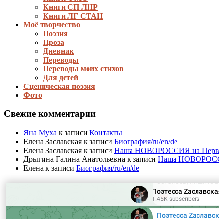
Книги СП ЛНР
Книги ЛГ СТАН
Моё творчество
Поэзия
Проза
Дневник
Переводы
Переводы моих стихов
Для детей
Сценическая поэзия
Фото
Свежие комментарии
Яна Муха
к записи
Контакты
Елена Заславская
к записи
Биография/ru/en/de
Елена Заславская
к записи
Наша НОВОРОССИЯ на Первом 
Дрыгина Галина Анатольевна
к записи
Наша НОВОРОССИЯ
Елена
к записи
Биография/ru/en/de