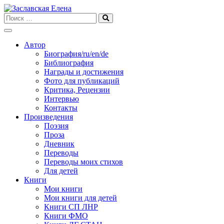
Skip
to
content
Автор
Биография/ru/en/de
Библиография
Награды и достижения
Фото для публикаций
Критика, Рецензии
Интервью
Контакты
Произведения
Поэзия
Проза
Дневник
Переводы
Переводы моих стихов
Для детей
Книги
Мои книги
Мои книги для детей
Книги СП ЛНР
Книги ФМО