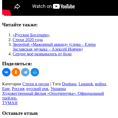
Читайте также:
«Русские Богатыри»
Стихи 2020 года
Зверобой «Мажорный аккорд» (слова – Елена
Заславская, музыка – Алексей Иовчев)
Сердце моё разрывалось от боли
Поделиться:
Категории
Стихи и песни
|
Тэги
Donbass
,
Lugansk
,
война
,
Еще
,
Россия
,
русский рок
,
Украина
Навигация
Художественный фильм «Ополченочка». Официальный
трейлер.
по
ТУМАН
записям
Оставьте отзыв