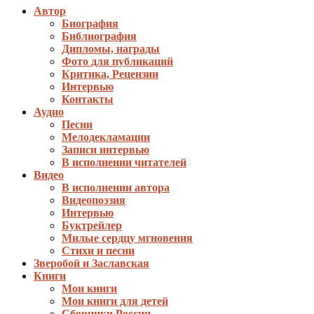
Автор
Биография
Библиография
Дипломы, награды
Фото для публикаций
Критика, Рецензии
Интервью
Контакты
Аудио
Песни
Мелодекламации
Записи интервью
В исполнении читателей
Видео
В исполнении автора
Видеопоэзия
Интервью
Буктрейлер
Милые сердцу мгновения
Стихи и песни
Зверобой и Заславская
Книги
Мои книги
Мои книги для детей
Сборники России