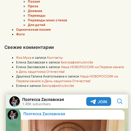
Поэзия
Проза
Дневник
Переводы
Переводы моих стихов
Для детей
Сценическая поэзия
Фото
Свежие комментарии
Яна Муха
к записи
Контакты
Елена Заславская
к записи
Биография/ru/en/de
Елена Заславская
к записи
Наша НОВОРОССИЯ на Первом канале
в День защитника Отечества!
Дрыгина Галина Анатольевна
к записи
Наша НОВОРОССИЯ на
Первом канале в День защитника Отечества!
Елена
к записи
Биография/ru/en/de