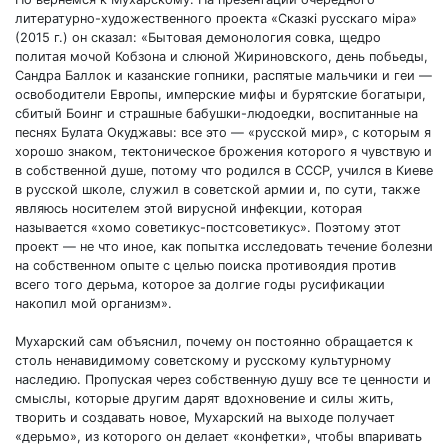
литературно-художественного проекта «Сказкі русскаго міра»
(2015 г.) он сказал: «Бытовая демонология совка, щедро
политая мочой Кобзона и слюной Жириновского, день побьеды,
Сандра Баллок и казанские гопники, распятые мальчики и геи —
освободители Европы, имперские мифы и бурятские богатыри,
сбитый Боинг и страшные бабушки-людоедки, воспитанные на
песнях Булата Окуджавы: все это — «русской мир», с которым я
хорошо знаком, тектоническое брожения которого я чувствую и
в собственной душе, потому что родился в СССР, учился в Киеве
в русской школе, служил в советской армии и, по сути, также
являюсь носителем этой вирусной инфекции, которая
называется «хомо советикус-постсоветикус». Поэтому этот
проект — не что иное, как попытка исследовать течение болезни
на собственном опыте с целью поиска противоядия против
всего того дерьма, которое за долгие годы русификации
накопил мой организм».
Мухарский сам объяснил, почему он постоянно обращается к
столь ненавидимому советскому и русскому культурному
наследию. Пропуская через собственную душу все те ценности и
смыслы, которые другим дарят вдохновение и силы жить,
творить и создавать новое, Мухарский на выходе получает
«дерьмо», из которого он делает «конфетки», чтобы впаривать