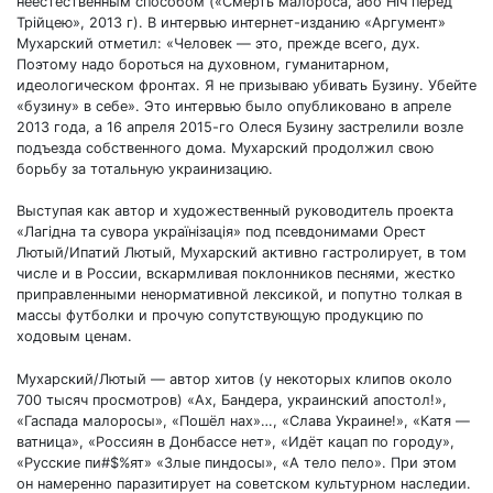
неестественным способом («Смерть малороса, або Ніч перед
Трійцею», 2013 г). В интервью интернет-изданию «Аргумент»
Мухарский отметил: «Человек — это, прежде всего, дух.
Поэтому надо бороться на духовном, гуманитарном,
идеологическом фронтах. Я не призываю убивать Бузину. Убейте
«бузину» в себе». Это интервью было опубликовано в апреле
2013 года, а 16 апреля 2015-го Олеся Бузину застрелили возле
подъезда собственного дома. Мухарский продолжил свою
борьбу за тотальную украинизацию.
Выступая как автор и художественный руководитель проекта
«Лагідна та сувора українізація» под псевдонимами Орест
Лютый/Ипатий Лютый, Мухарский активно гастролирует, в том
числе и в России, вскармливая поклонников песнями, жестко
приправленными ненормативной лексикой, и попутно толкая в
массы футболки и прочую сопутствующую продукцию по
ходовым ценам.
Мухарский/Лютый — автор хитов (у некоторых клипов около
700 тысяч просмотров) «Ах, Бандера, украинский апостол!»,
«Гаспада малоросы», «Пошёл нах»…, «Слава Украине!», «Катя —
ватница», «Россиян в Донбассе нет», «Идёт кацап по городу»,
«Русские пи#$%ят» «Злые пиндосы», «А тело пело». При этом
он намеренно паразитирует на советском культурном наследии.