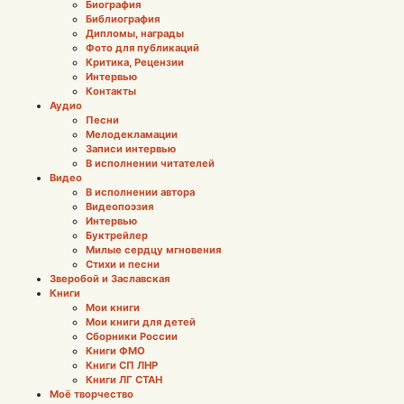
Биография
Библиография
Дипломы, награды
Фото для публикаций
Критика, Рецензии
Интервью
Контакты
Аудио
Песни
Мелодекламации
Записи интервью
В исполнении читателей
Видео
В исполнении автора
Видеопоэзия
Интервью
Буктрейлер
Милые сердцу мгновения
Стихи и песни
Зверобой и Заславская
Книги
Мои книги
Мои книги для детей
Сборники России
Книги ФМО
Книги СП ЛНР
Книги ЛГ СТАН
Моё творчество