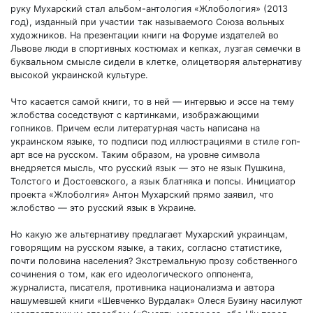
руку Мухарский стал альбом-антология «Жлобология» (2013
год), изданный при участии так называемого Союза вольных
художников. На презентации книги на Форуме издателей во
Львове люди в спортивных костюмах и кепках, лузгая семечки в
буквальном смысле сидели в клетке, олицетворяя альтернативу
высокой украинской культуре.
Что касается самой книги, то в ней — интервью и эссе на тему
жлобства соседствуют с картинками, изображающими
гопников. Причем если литературная часть написана на
украинском языке, то подписи под иллюстрациями в стиле гоп-
арт все на русском. Таким образом, на уровне символа
внедряется мысль, что русский язык — это не язык Пушкина,
Толстого и Достоевского, а язык блатняка и попсы. Инициатор
проекта «Жлоболгия» Антон Мухарский прямо заявил, что
жлобство — это русский язык в Украине.
Но какую же альтернативу предлагает Мухарский украинцам,
говорящим на русском языке, а таких, согласно статистике,
почти половина населения? Экстремальную прозу собственного
сочинения о том, как его идеологического оппонента,
журналиста, писателя, противника национализма и автора
нашумевшей книги «Шевченко Вурдалак» Олеся Бузину насилуют