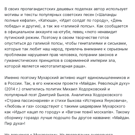
В своих пропагандистских дешевых поделках автор использует
мотивы и тексты популярных советских песен («Шаланды
полные кефали», «Катюша», «Идет солдат по городу», «День
победы» и другие), а так же «галимой попсы». Как сообщается
в официальном аккаунте на ютубе, певец «люто ненавидит
путинский режим. Поэтому в своем творчестве готов
опуститься до галимой попсы, чтобы гениталиями и сиськами,
которые так любит наш народ, привлечь внимание к серьезным
проблемам нарушения прав человека, попрании законов и
гуманистических принципов в современной империи зла,
которой является неототалитарная раша».
Именно поэтому Мухарский активно ищет единомышленников и
в России. Так, в его книжном проекте «Майдан. Революція духу»
(2014 г.) отметились политик Михаил Ходорковский и
популярный поэт Дмитрий Быков. Аналитика Ходорковского
«Страна пассионариев» и стихи Быкова «Истерика Януковича»,
«Любовь и газ» соседствуют с такими шедеврами Мухарского
как «Идьот кацап по городу» и «Вагони повнії москалів». Такому
сборнику гораздо лучше подошло бы другое название: «Майдан.
Пир духа»!
Но вернемся к Мухарскому. На презентации очередного