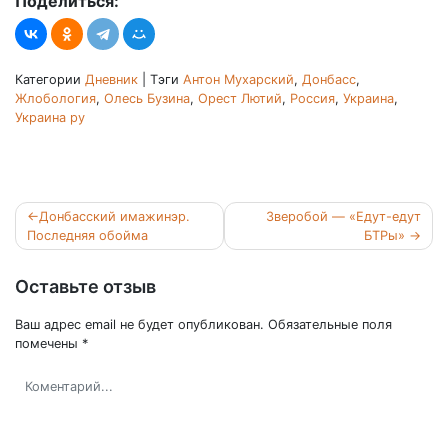
Поделиться:
Категории
Дневник
|
Тэги
Антон Мухарский
,
Донбасс
,
Жлобология
,
Олесь Бузина
,
Орест Лютий
,
Россия
,
Украина
,
Украина ру
Навигация
Донбасский имажинэр.
Зверобой — «Едут-едут
по
Последняя обойма
БТРы»
записям
Оставьте отзыв
Ваш адрес email не будет опубликован.
Обязательные поля
помечены
*