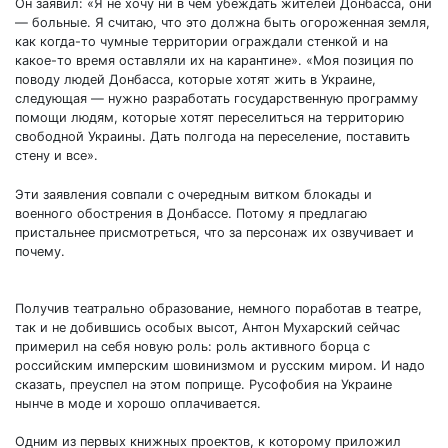
Он заявил: «Я не хочу ни в чем убеждать жителей Донбасса, они
— больные. Я считаю, что это должна быть огороженная земля,
как когда-то чумные территории ограждали стенкой и на
какое-то время оставляли их на карантине». «Моя позиция по
поводу людей Донбасса, которые хотят жить в Украине,
следующая — нужно разработать государственную программу
помощи людям, которые хотят переселиться на территорию
свободной Украины. Дать полгода на переселение, поставить
стену и все».
Эти заявления совпали с очередным витком блокады и
военного обострения в Донбассе. Потому я предлагаю
пристальнее присмотреться, что за персонаж их озвучивает и
почему.
Получив театрально образование, немного поработав в театре,
так и не добившись особых высот, Антон Мухарский сейчас
примерил на себя новую роль: роль активного борца с
российским имперским шовинизмом и русским миром. И надо
сказать, преуспел на этом поприще. Русофобия на Украине
нынче в моде и хорошо оплачивается.
Одним из первых книжных проектов, к которому приложил