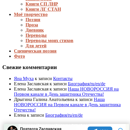
Книги СП ЛНР
Книги ЛГ СТАН
Моё творчество
Поэзия
Проза
Дневник
Переводы
Переводы моих стихов
Для детей
Сценическая поэзия
Фото
Свежие комментарии
Яна Муха
к записи
Контакты
Елена Заславская
к записи
Биография/ru/en/de
Елена Заславская
к записи
Наша НОВОРОССИЯ на
Первом канале в День защитника Отечества!
Дрыгина Галина Анатольевна
к записи
Наша
НОВОРОССИЯ на Первом канале в День защитника
Отечества!
Елена
к записи
Биография/ru/en/de