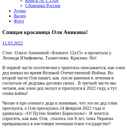
Книги ЛГ СТАН
Сборники России
Аудио
Видео
Фото
Спящая красавица Оля Аникина!
11.03.2022
Стих Ольги Аникиной «Блокнот 12х15» я прочитала у
Леонида Юзефовича. Талантливо. Красиво. Но!
В первой части поэтического триптиха описывается, как олин
дед воевал во время Великой Отечественной Войны. Во
второй части Оля пишет, как после ранения и лечения в
госпитале её дедушка догонял своих. В третьей части мы
читаем, как олин дед заснул и проснулся в 2022 году, а тут
снова война!
Читаю я про олиного деда и понимаю, что это не дед олин
проснулся, а Оля проснулась 24 февраля 2022 года и
удивилась: «О! Путин бомбит Борисполь!» И хочется
спросить, как вам, Оля, спалось эти 8 лет, пока Украина
превращалась в настоящее неонацистское государство?