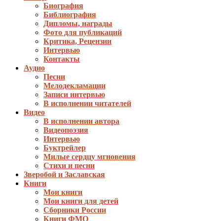
Биография
Библиография
Дипломы, награды
Фото для публикаций
Критика, Рецензии
Интервью
Контакты
Аудио
Песни
Мелодекламации
Записи интервью
В исполнении читателей
Видео
В исполнении автора
Видеопоэзия
Интервью
Буктрейлер
Милые сердцу мгновения
Стихи и песни
Зверобой и Заславская
Книги
Мои книги
Мои книги для детей
Сборники России
Книги ФМО