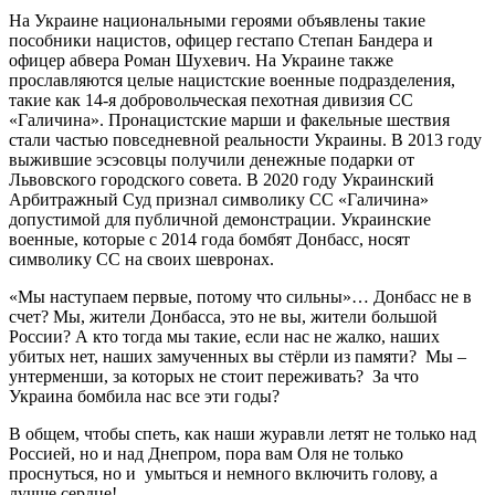
На Украине национальными героями объявлены такие
пособники нацистов, офицер гестапо Степан Бандера и
офицер абвера Роман Шухевич. На Украине также
прославляются целые нацистские военные подразделения,
такие как 14-я добровольческая пехотная дивизия СС
«Галичина». Пронацистские марши и факельные шествия
стали частью повседневной реальности Украины. В 2013 году
выжившие эсэсовцы получили денежные подарки от
Львовского городского совета. В 2020 году Украинский
Арбитражный Суд признал символику СС «Галичина»
допустимой для публичной демонстрации. Украинские
военные, которые с 2014 года бомбят Донбасс, носят
символику СС на своих шевронах.
«Мы наступаем первые, потому что сильны»… Донбасс не в
счет? Мы, жители Донбасса, это не вы, жители большой
России? А кто тогда мы такие, если нас не жалко, наших
убитых нет, наших замученных вы стёрли из памяти? Мы –
унтерменши, за которых не стоит переживать? За что
Украина бомбила нас все эти годы?
В общем, чтобы спеть, как наши журавли летят не только над
Россией, но и над Днепром, пора вам Оля не только
проснуться, но и умыться и немного включить голову, а
лучше сердце!