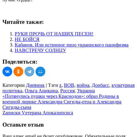
Читайте также:
РУКИ ПРОЧЬ ОТ НАШИХ ПЕСЕН!
НЕ БОЙСЯ
Кабанов. Или истинное лицо украинского пацифизма
НАВСТРЕЧУ СОЛНЦУ
Поделиться:
Категории
Дневник
|
Тэги
z
,
ВОВ
,
война
,
Донбасс
,
культурная
политика
,
Ольга Аникина
,
Россия
,
Украина
Навигация
«Потянулись пушки через Краснодон»: образ Родины в
военной лирике Александра Сигиды-отца и Александра
по
Сигиды-сына
записям
Zаписки Vетерана Апокалипсиса
Оставьте отзыв
Ваш адрес email не будет опубликован.
Обязательные поля