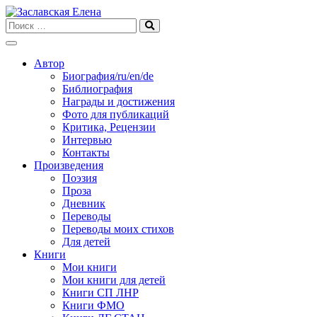
Skip
to
content
Автор
Биография/ru/en/de
Библиография
Награды и достижения
Фото для публикаций
Критика, Рецензии
Интервью
Контакты
Произведения
Поэзия
Проза
Дневник
Переводы
Переводы моих стихов
Для детей
Книги
Мои книги
Мои книги для детей
Книги СП ЛНР
Книги ФМО