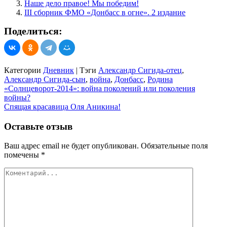
Наше дело правое! Мы победим!
III сборник ФМО «Донбасс в огне». 2 издание
Поделиться:
Категории
Дневник
|
Тэги
Александр Сигида-отец
,
Александр Сигида-сын
,
война
,
Донбасс
,
Родина
Навигация
«Солнцеворот-2014»: война поколений или поколения
войны?
по
Спящая красавица Оля Аникина!
записям
Оставьте отзыв
Ваш адрес email не будет опубликован.
Обязательные поля
помечены
*