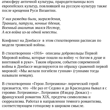
атмосферу античной культуры, прародительницы всех
европейских культур, повлиявшей на русскую культуру также
после крещения Руси Византии.
У них разведки были, заграждения,
Траншеи, патрули, ночные бдения,
Военный аналитик звался Нестор,
А вся война из-за одной невесты.
Конфликт на Донбассе в этом стихотворении расписан по
модели троянской войны.
В стихотворении «1916» описаны добровольцы Первой
Мировой войны, которые пошли на войну «с богом в душе и
винтовкой в руке». Таким образом, события современной
войны в Донбассе моделируются по образцу сражений первой
мировой: «Мы желали погибели гуннам» (гуннами тогда
называли немцев).
В стихотворении «Герои Лотреамона» лирический герой
признается, что «Не раз от Седово и до Краснодона бывал я с
героями Лотреамона». Лотреамон (Изидор Дюкасс) –
французский романтик XIX, предтеча символизма и
сюрреализма. Работал в направлении темного романтизма,
соответствующем готицизму в широком смысле.