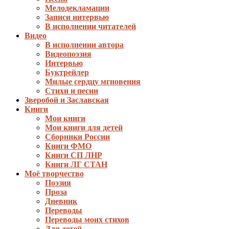
Мелодекламации
Записи интервью
В исполнении читателей
Видео
В исполнении автора
Видеопоэзия
Интервью
Буктрейлер
Милые сердцу мгновения
Стихи и песни
Зверобой и Заславская
Книги
Мои книги
Мои книги для детей
Сборники России
Книги ФМО
Книги СП ЛНР
Книги ЛГ СТАН
Моё творчество
Поэзия
Проза
Дневник
Переводы
Переводы моих стихов
Для детей