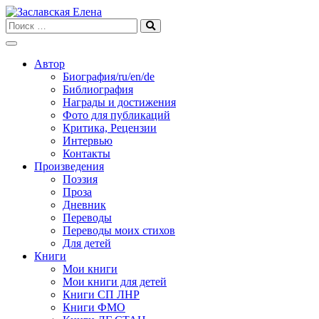
Skip
to
content
Автор
Биография/ru/en/de
Библиография
Награды и достижения
Фото для публикаций
Критика, Рецензии
Интервью
Контакты
Произведения
Поэзия
Проза
Дневник
Переводы
Переводы моих стихов
Для детей
Книги
Мои книги
Мои книги для детей
Книги СП ЛНР
Книги ФМО