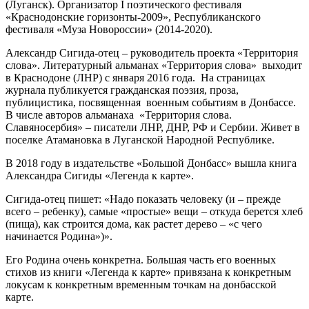
(Луганск). Организатор I поэтического фестиваля
«Краснодонские горизонты-2009», Республиканского
фестиваля «Муза Новороссии» (2014-2020).
Александр Сигида-отец – руководитель проекта «Территория
слова». Литературный альманах «Территория слова» выходит
в Краснодоне (ЛНР) с января 2016 года. На страницах
журнала публикуется гражданская поэзия, проза,
публицистика, посвященная военным событиям в Донбассе.
В числе авторов альманаха «Территория слова.
Славяносербия» – писатели ЛНР, ДНР, РФ и Сербии. Живет в
поселке Атамановка в Луганской Народной Республике.
В 2018 году в издательстве «Большой Донбасс» вышла книга
Александра Сигиды «Легенда к карте».
Сигида-отец пишет: «Надо показать человеку (и – прежде
всего – ребенку), самые «простые» вещи – откуда берется хлеб
(пища), как строится дома, как растет дерево – «с чего
начинается Родина»)».
Его Родина очень конкретна. Большая часть его военных
стихов из книги «Легенда к карте» привязана к конкретным
локусам к конкретным временным точкам на донбасской
карте.