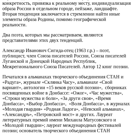
конкретность, привязка к реальному месту, индивидуализация
образа России в отдельном городе, пейзаже, ландшафте.
Вторая тенденция заключается в стремлении найти иные
элементы образа Родины, помимо географической
реальности.
Два поэта, которых мы рассматриваем, являются
представителями этих двух тенденций.
Александр Иванович Сигида-отец (1963 г.р.) – поэт,
публицист, член Союза писателей России, Союза писателей
Луганской и Донецкой Народных Республик,
Межрегионального Союза Писателей. Автор 12 книг поэзии.
Печатался в альманахах творческого объединения СТАН и
«Радуга», журнале «Склянка Часу», альманахе «Свой
вариант», антологии «15 веков русской поэзии», сборниках
посвященных войне в Донбассе: «Ожог», «Час мужества»,
«Строки мужества и боли», «За други своя», «Время
Донбасса», «Выбор Донбасса», «Воля Донбасса», в журналах
«Молодая гвардия» «Родная Ладога», «Невский альманах»,
«Александръ», «Петровский мост» и других. Лауреат
литературных премий имени Михаила Матусовского и
«Молодой гвардии»; лауреат международных фестивалей
поэзии; основатель творческого объединения СТАН