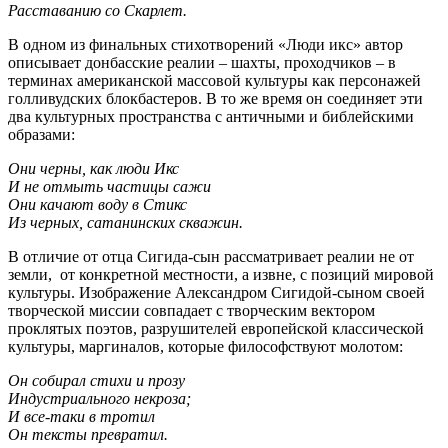
Расставанию со Скарлет.
В одном из финальных стихотворений «Люди икс» автор
описывает донбасские реалии – шахты, проходчиков – в
терминах американской массовой культуры как персонажей
голливудских блокбастеров. В то же время он соединяет эти
два культурных пространства с античными и библейскими
образами:
Они черны, как люди Икс
И не отмыть частицы сажи
Они качают воду в Стикс
Из черных, сатанинских скважин.
В отличие от отца Сигида-сын рассматривает реалии не от
земли, от конкретной местности, а извне, с позиций мировой
культуры. Изображение Александром Сигидой-сыном своей
творческой миссии совпадает с творческим вектором
проклятых поэтов, разрушителей европейской классической
культуры, маргиналов, которые философствуют молотом:
Он собирал стихи и прозу
Индустриального некроза;
И все-таки в тротил
Он тексты превратил.