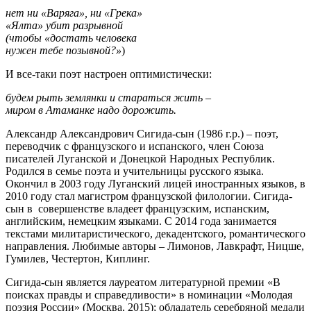
нет ни «Варяга», ни «Грека»
«Ялта» убит разрывной
(чтобы «достать человека
нужен тебе позывной?»
)
И все-таки поэт настроен оптимистически:
будем рыть землянки и стараться жить –
миром в Атаманке надо дорожить.
Александр Александрович Сигида-сын (1986 г.р.) – поэт,
переводчик с французского и испанского, член Союза
писателей Луганской и Донецкой Народных Республик.
Родился в семье поэта и учительницы русского языка.
Окончил в 2003 году Луганский лицей иностранных языков, в
2010 году стал магистром французской филологии. Сигида-
сын в совершенстве владеет французским, испанским,
английским, немецким языками. С 2014 года занимается
текстами милитаристического, декадентского, романтического
направления. Любимые авторы – Лимонов, Лавкрафт, Ницше,
Гумилев, Честертон, Киплинг.
Сигида-сын является лауреатом литературной премии «В
поисках правды и справедливости» в номинации «Молодая
поэзия России» (Москва, 2015); обладатель серебряной медали