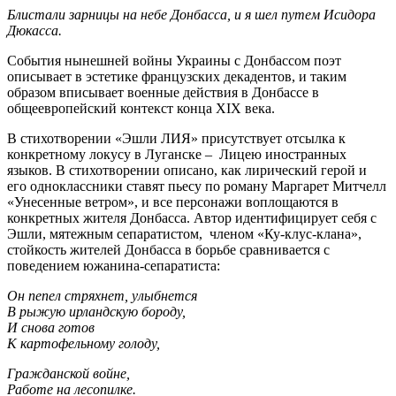
Блистали зарницы на небе Донбасса, и я шел путем Исидора
Дюкасса.
События нынешней войны Украины с Донбассом поэт
описывает в эстетике французских декадентов, и таким
образом вписывает военные действия в Донбассе в
общеевропейский контекст конца XIX века.
В стихотворении «Эшли ЛИЯ» присутствует отсылка к
конкретному локусу в Луганске – Лицею иностранных
языков. В стихотворении описано, как лирический герой и
его одноклассники ставят пьесу по роману Маргарет Митчелл
«Унесенные ветром», и все персонажи воплощаются в
конкретных жителя Донбасса. Автор идентифицирует себя с
Эшли, мятежным сепаратистом, членом «Ку-клус-клана»,
стойкость жителей Донбасса в борьбе сравнивается с
поведением южанина-сепаратиста:
Он пепел стряхнет, улыбнется
В рыжую ирландскую бороду,
И снова готов
К картофельному голоду,
Гражданской войне,
Работе на лесопилке.