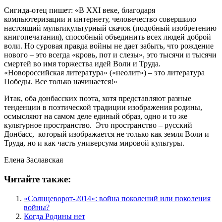
Сигида-отец пишет: «В XXI веке, благодаря
компьютеризации и интернету, человечество совершило
настоящий мультикультурный скачок (подобный изобретению
книгопечатания), способный объединить всех людей доброй
воли. Но суровая правда войны не дает забыть, что рождение
нового – это всегда «кровь, пот и слезы», это тысячи и тысячи
смертей во имя торжества идей Воли и Труда.
«Новороссийская литература» («неолит») – это литература
Победы. Все только начинается!»
Итак, оба донбасских поэта, хотя представляют разные
тенденции в поэтической традиции изображения родины,
осмысляют на самом деле единый образ, одно и то же
культурное пространство. Это пространство – русский
Донбасс, который изображается не только как земля Воли и
Труда, но и как часть универсума мировой культуры.
Елена Заславская
Читайте также:
«Солнцеворот-2014»: война поколений или поколения
войны?
Когда Родины нет