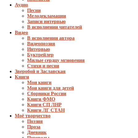
Аудио
Песни
Мелодекламации
Записи интервью
В исполнении читателей
Видео
В исполнении автора
Видеопоэзия
Интервью
Буктрейлер
Милые сердцу мгновения
Стихи и песни
Зверобой и Заславская
Книги
Мои книги
Мои книги для детей
Сборники России
Книги ФМО
Книги СП ЛНР
Книги ЛГ СТАН
Моё творчество
Поэзия
Проза
Дневник
Переводы