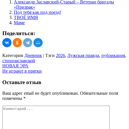
Александр Заславский-Старый – Ветеран бригады
«Призрак»
Под тебя как под поезд!
ТВОЁ ИМЯ
Маме
Поделиться:
Категории
Дневник
|
Тэги
2026
,
Лужская правда
,
публикация
,
стихизаславской
Навигация
НОВАЯ ЭРА
Не играют в прятки
по
записям
Оставьте отзыв
Ваш адрес email не будет опубликован.
Обязательные поля
помечены
*