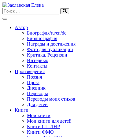
Skip
to
content
Автор
Биография/ru/en/de
Библиография
Награды и достижения
Фото для публикаций
Критика, Рецензии
Интервью
Контакты
Произведения
Поэзия
Проза
Дневник
Переводы
Переводы моих стихов
Для детей
Книги
Мои книги
Мои книги для детей
Книги СП ЛНР
Книги ФМО