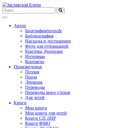
Skip
to
content
Автор
Биография/ru/en/de
Библиография
Награды и достижения
Фото для публикаций
Критика, Рецензии
Интервью
Контакты
Произведения
Поэзия
Проза
Дневник
Переводы
Переводы моих стихов
Для детей
Книги
Мои книги
Мои книги для детей
Книги СП ЛНР
Книги ФМО