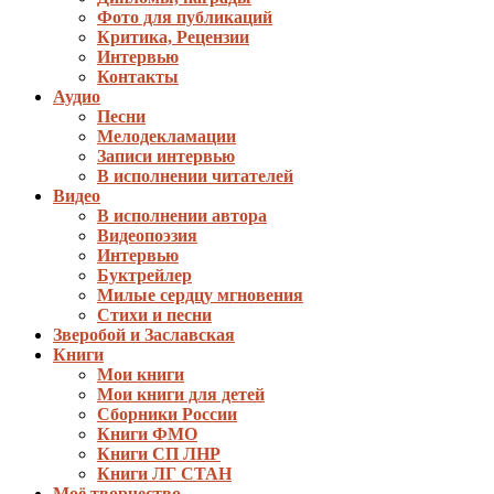
Фото для публикаций
Критика, Рецензии
Интервью
Контакты
Аудио
Песни
Мелодекламации
Записи интервью
В исполнении читателей
Видео
В исполнении автора
Видеопоэзия
Интервью
Буктрейлер
Милые сердцу мгновения
Стихи и песни
Зверобой и Заславская
Книги
Мои книги
Мои книги для детей
Сборники России
Книги ФМО
Книги СП ЛНР
Книги ЛГ СТАН
Моё творчество