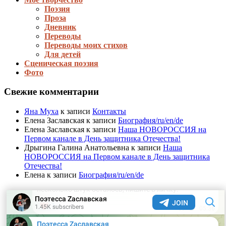
Поэзия
Проза
Дневник
Переводы
Переводы моих стихов
Для детей
Сценическая поэзия
Фото
Свежие комментарии
Яна Муха
к записи
Контакты
Елена Заславская
к записи
Биография/ru/en/de
Елена Заславская
к записи
Наша НОВОРОССИЯ на
Первом канале в День защитника Отечества!
Дрыгина Галина Анатольевна
к записи
Наша
НОВОРОССИЯ на Первом канале в День защитника
Отечества!
Елена
к записи
Биография/ru/en/de