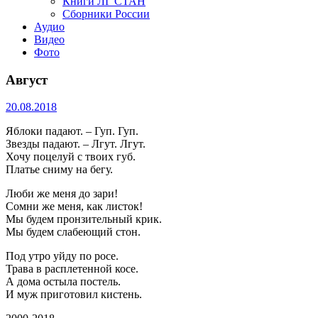
Книги ЛГ СТАН
Сборники России
Аудио
Видео
Фото
Август
20.08.2018
Яблоки падают. – Гуп. Гуп.
Звезды падают. – Лгут. Лгут.
Хочу поцелуй с твоих губ.
Платье сниму на бегу.
Люби же меня до зари!
Сомни же меня, как листок!
Мы будем пронзительный крик.
Мы будем слабеющий стон.
Под утро уйду по росе.
Трава в расплетенной косе.
А дома остыла постель.
И муж приготовил кистень.