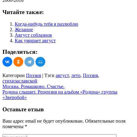
2000-2018
Читайте также:
Когда-нибудь тебя я разлюблю
Желание
Август соблазнов
Как умирает август
Поделиться:
Категории
Поэзия
|
Тэги
август
,
лето
,
Поэзия
,
стихизаславской
Навигация
Москва. Ромашково. Счастье.
Родина слышит. Рецензия на альбом «Родина» группы
по
«Зверобой»
записям
Оставьте отзыв
Ваш адрес email не будет опубликован.
Обязательные поля
помечены
*