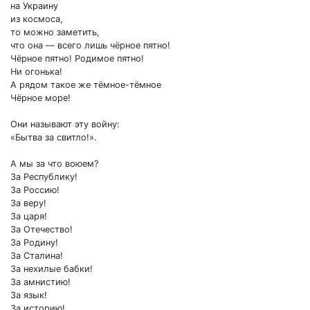
на Украину
из космоса,
то можно заметить,
что она — всего лишь чёрное пятно!
Чёрное пятно! Родимое пятно!
Ни огонька!
А рядом такое же тёмное-тёмное
Чёрное море!
Они называют эту войну:
«Бытва за свитло!».
А мы за что воюем?
За Республику!
За Россию!
За веру!
За царя!
За Отечество!
За Родину!
За Сталина!
За нехилые бабки!
За амнистию!
За язык!
За историю!