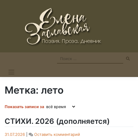
Skip
to
content
Метка:
лето
Показать записи за
СТИХИ. 2026 (дополняется)
on
31.07.2026
|
Оставить комментарий