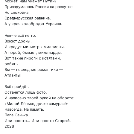
Может, нам укажет Путин?
Призадумалась Россия на распутье.
Но спокойна
Среднерусская равнина,
А у края колобродит Украина.
Нынче всё не то.
Воюют дроны.
И крадут министры миллионы.
А порой, бывает, миллиарды.
Вот такие пироги с котятами,
робяты.
Вы — последние романтики —
Атланты!
Всё пройдёт.
Останется лишь фото.
И написано твоей рукой на обороте:
«Милой Лёльке, дочке самурая!»
Навсегда. На память.
Папа Санька.
Или просто… Или просто Старый.
2026