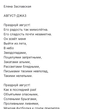
СТИХИ.
2026
Елена Заславская
(дополняется)
АВГУСТ-ДЖАЗ
Празднуй август!
Его радость так мимолётна.
Его сладость почти незаметна.
Он зовёт меня
Выйти из лета,
В небо
Звездопадами,
Поцелуями запретными,
Закатами алыми,
Рассветами бледными,
Письмами твоими невпопад,
Такими нелепыми.
Празднуй август!
Как в последний раз!
Объятьями опасными,
Солеными брызгами,
Проливными ливнями,
Мокрая футболка к груди прилипла,