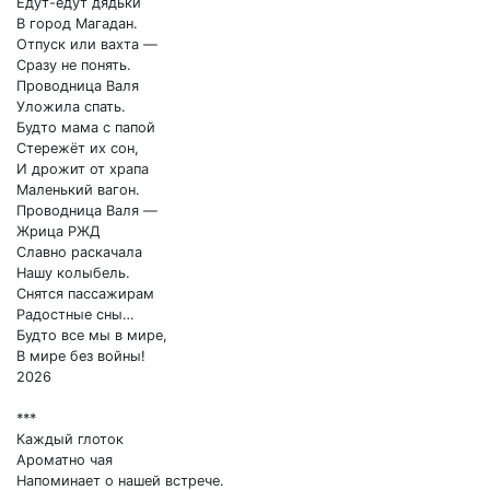
Едут-едут дядьки
В город Магадан.
Отпуск или вахта —
Сразу не понять.
Проводница Валя
Уложила спать.
Будто мама с папой
Стережёт их сон,
И дрожит от храпа
Маленький вагон.
Проводница Валя —
Жрица РЖД
Славно раскачала
Нашу колыбель.
Снятся пассажирам
Радостные сны…
Будто все мы в мире,
В мире без войны!
2026
***
Каждый глоток
Ароматно чая
Напоминает о нашей встрече.