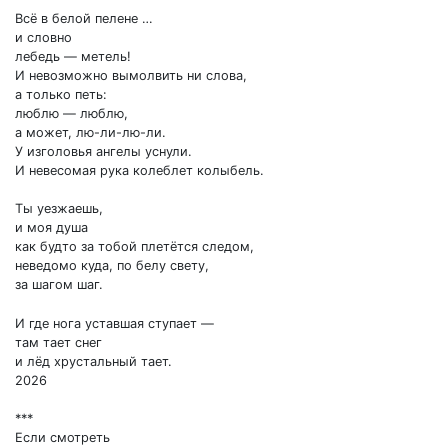
Всё в белой пелене …
и словно
лебедь — метель!
И невозможно вымолвить ни слова,
а только петь:
люблю — люблю,
а может, лю-ли-лю-ли.
У изголовья ангелы уснули.
И невесомая рука колеблет колыбель.
Ты уезжаешь,
и моя душа
как будто за тобой плетётся следом,
неведомо куда, по белу свету,
за шагом шаг.
И где нога уставшая ступает —
там тает снег
и лёд хрустальный тает.
2026
***
Если смотреть