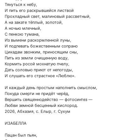
Тянуться к небу,
И пить его раскрывшейся листвой
Прохладный свет, малиновый рассветный,
А на закате тёплый, золотой,
А ночью млечный,
С пенкою тумана,
Из вымени раскормленной луны,
И подпевать божественным сопрано
Цикадам звонким, приносящим сны,
Пить из земли очищенную воду,
Кормить росой мохнатую пчелу,
Дать соловью приют от непогоды,
И слушать его страстное «Люблю».
И каждый день простым наполнить смыслом,
Покуда смерти не придёт черёд,
Вершить священнодейство — фотосинтез —
Любви земной бесценный кислород.
2026, Абхазия, с. Елыр, г. Сухум
ИЗАБЕЛЛА
Пацан был пьян,