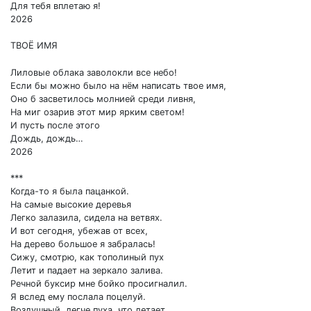
Для тебя вплетаю я!
2026
ТВОЁ ИМЯ
Лиловые облака заволокли все небо!
Если бы можно было на нём написать твое имя,
Оно б засветилось молнией среди ливня,
На миг озарив этот мир ярким светом!
И пусть после этого
Дождь, дождь…
2026
***
Когда-то я была пацанкой.
На самые высокие деревья
Легко залазила, сидела на ветвях.
И вот сегодня, убежав от всех,
На дерево большое я забралась!
Сижу, смотрю, как тополиный пух
Летит и падает на зеркало залива.
Речной буксир мне бойко просигналил.
Я вслед ему послала поцелуй.
Воздушный, легче пуха, что летает.