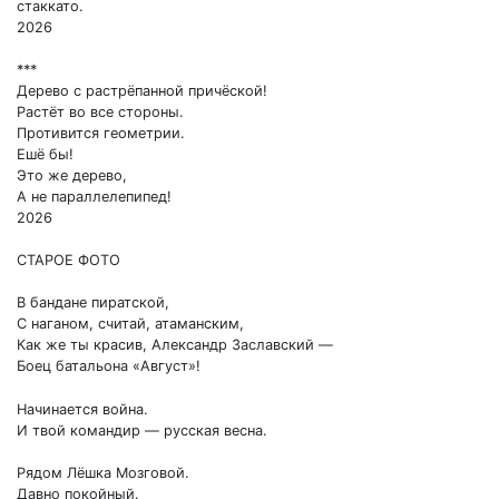
стаккато.
2026
***
Дерево с растрёпанной причёской!
Растёт во все стороны.
Противится геометрии.
Ешё бы!
Это же дерево,
А не параллелепипед!
2026
СТАРОЕ ФОТО
В бандане пиратской,
С наганом, считай, атаманским,
Как же ты красив, Александр Заславский —
Боец батальона «Август»!
Начинается война.
И твой командир — русская весна.
Рядом Лёшка Мозговой.
Давно покойный.