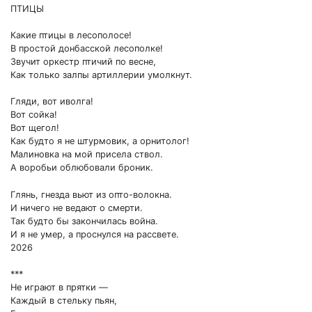
ПТИЦЫ
Какие птицы в лесополосе!
В простой донбасской лесополке!
Звучит оркестр птичий по весне,
Как только залпы артиллерии умолкнут.
Гляди, вот иволга!
Вот сойка!
Вот щегол!
Как будто я не штурмовик, а орнитолог!
Малиновка на мой присела ствол.
А воробьи облюбовали броник.
Глянь, гнезда вьют из опто-волокна.
И ничего не ведают о смерти.
Так будто бы закончилась война.
И я не умер, а проснулся на рассвете.
2026
***
Не играют в прятки —
Каждый в стельку пьян,