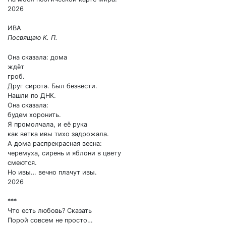
2026
ИВА
Посвящаю К. П.
Она сказала: дома
ждёт
гроб.
Друг сирота. Был безвести.
Нашли по ДНК.
Она сказала:
будем хоронить.
Я промолчала, и её рука
как ветка ивы тихо задрожала.
А дома распрекрасная весна:
черемуха, сирень и яблони в цвету
смеются.
Но ивы… вечно плачут ивы.
2026
***
Что есть любовь? Сказать
Порой совсем не просто…