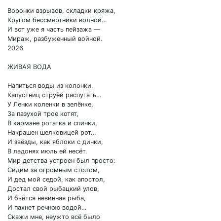
Воронки взрывов, складки кряжа,
Кругом бессмертники волной…
И вот уже я часть пейзажа —
Мираж, разбуженный войной.
2026
ЖИВАЯ ВОДА
Напиться воды из колонки,
Капустниц струёй распугать…
У Ленки коленки в зелёнке,
За пазухой трое котят,
В кармане рогатка и спички,
Накрашен шелковицей рот…
И звёзды, как яблоки с дички,
В ладонях июль ей несёт.
Мир детства устроен был просто:
Сидим за огромным столом,
И дед мой седой, как апостол,
Достал свой рыбацкий улов,
И бьётся невинная рыба,
И пахнет речною водой…
Скажи мне, неужто всё было