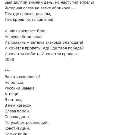
Был долгий зимний день, но наступил апрель!
Янтарная слеза на ветке абрикоса —
Там где прошел разлом,
Там кровь густа как клей.
И нас скрепляет боль,
Но пуще боли вера!
Изломанным ветвям знакома благодать!
И хочется пропеть: Ад! Где твоя победа?
И хочется любить. И хочется прощать.
2026
***
Власть сакральна?
Не ропщи,
Русский Ванька,
А тащи
Этот воз,
В нём катехон,
Слева ворон,
Справа дрон,
По ухабам революций,
Конституций,
Новых войн.