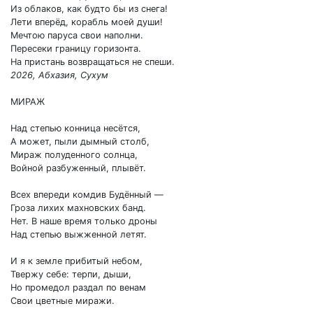
Из облаков, как будто бы из снега!
Лети вперёд, корабль моей души!
Мечтою паруса свои наполни.
Пересеки границу горизонта.
На пристань возвращаться не спеши.
2026, Абхазия, Сухум
МИРАЖ
Над степью конница несётся,
А может, пыли дымный столб,
Мираж полуденного солнца,
Войной разбуженный, плывёт.
Всех впереди комдив Будённый —
Гроза лихих махновских банд.
Нет. В наше время только дроны
Над степью выжженной летят.
И я к земле прибитый небом,
Твержу себе: терпи, дыши,
Но промедол раздал по венам
Свои цветные миражи.