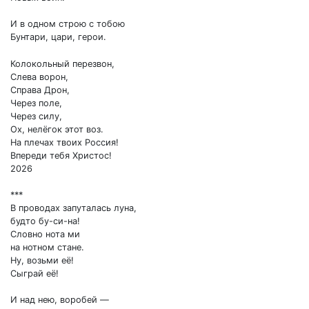
И в одном строю с тобою
Бунтари, цари, герои.
Колокольный перезвон,
Слева ворон,
Справа Дрон,
Через поле,
Через силу,
Ох, нелёгок этот воз.
На плечах твоих Россия!
Впереди тебя Христос!
2026
***
В проводах запуталась луна,
будто бу-си-на!
Словно нота ми
на нотном стане.
Ну, возьми её!
Сыграй её!
И над нею, воробей —