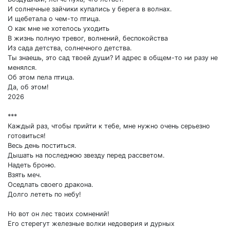
И солнечные зайчики купались у берега в волнах.
И щебетала о чем-то птица.
О как мне не хотелось уходить
В жизнь полную тревог, волнений, беспокойства
Из сада детства, солнечного детства.
Ты знаешь, это сад твоей души? И адрес в общем-то ни разу не
менялся.
Об этом пела птица.
Да, об этом!
2026
***
Каждый раз, чтобы прийти к тебе, мне нужно очень серьезно
готовиться!
Весь день поститься.
Дышать на последнюю звезду перед рассветом.
Надеть броню.
Взять меч.
Оседлать своего дракона.
Долго лететь по небу!
Но вот он лес твоих сомнений!
Его стерегут железные волки недоверия и дурных