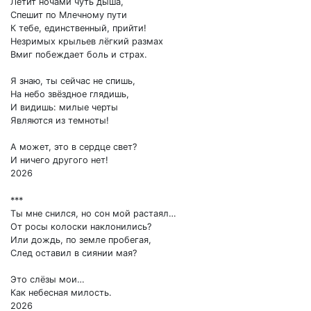
Летит ночами чуть дыша,
Спешит по Млечному пути
К тебе, единственный, прийти!
Незримых крыльев лёгкий размах
Вмиг побеждает боль и страх.
Я знаю, ты сейчас не спишь,
На небо звёздное глядишь,
И видишь: милые черты
Являются из темноты!
А может, это в сердце свет?
И ничего другого нет!
2026
***
Ты мне снился, но сон мой растаял…
От росы колоски наклонились?
Или дождь, по земле пробегая,
След оставил в сиянии мая?
Это слёзы мои…
Как небесная милость.
2026