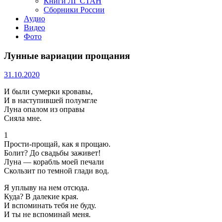
Книги ЛГ СТАН
Сборники России
Аудио
Видео
Фото
Лунные вариации прощания
31.10.2020
И были сумерки кровавы,
И в наступившей полумгле
Луна опалом из оправы
Сияла мне.
1
Прости-прощай, как я прощаю.
Болит? До свадьбы заживет!
Луна — корабль моей печали
Скользит по темной глади вод.
Я уплыву на нем отсюда.
Куда? В далекие края.
И вспоминать тебя не буду.
И ты не вспоминай меня.