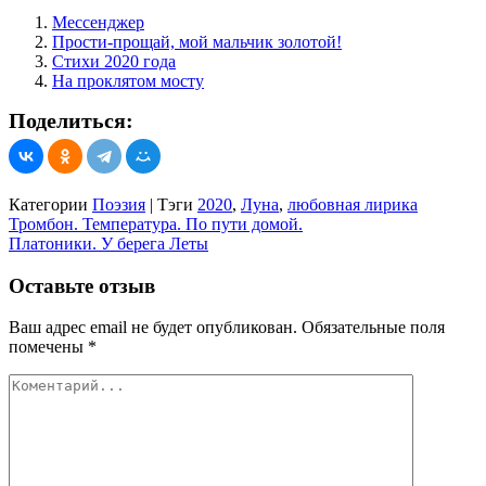
Мессенджер
Прости-прощай, мой мальчик золотой!
Стихи 2020 года
На проклятом мосту
Поделиться:
Категории
Поэзия
|
Тэги
2020
,
Луна
,
любовная лирика
Навигация
Тромбон. Температура. По пути домой.
Платоники. У берега Леты
по
записям
Оставьте отзыв
Ваш адрес email не будет опубликован.
Обязательные поля
помечены
*