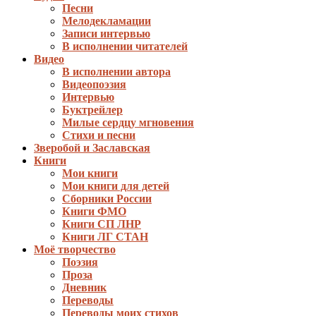
Песни
Мелодекламации
Записи интервью
В исполнении читателей
Видео
В исполнении автора
Видеопоэзия
Интервью
Буктрейлер
Милые сердцу мгновения
Стихи и песни
Зверобой и Заславская
Книги
Мои книги
Мои книги для детей
Сборники России
Книги ФМО
Книги СП ЛНР
Книги ЛГ СТАН
Моё творчество
Поэзия
Проза
Дневник
Переводы
Переводы моих стихов