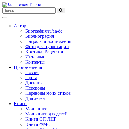
Skip
to
content
Автор
Биография/ru/en/de
Библиография
Награды и достижения
Фото для публикаций
Критика, Рецензии
Интервью
Контакты
Произведения
Поэзия
Проза
Дневник
Переводы
Переводы моих стихов
Для детей
Книги
Мои книги
Мои книги для детей
Книги СП ЛНР
Книги ФМО