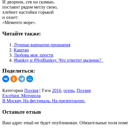
И дворник, сев на скамью,
поставит рядом метлу свою,
хлебнет настойки горькой
и охнет:
«Мементо море».
Читайте также:
Лунные вариации прощания
Каштан
Любовь моя, прости
#‎banksy‬ и ‪#‎NotBanksy. Что ответит мальчик? ‬ ‪
Поделиться:
Категории
Поэзия
|
Тэги
2016
,
осень
,
Поэзия
Навигация
Excelsior. Моторола
В Москву. На фестиваль. На презентацию.
по
записям
Оставьте отзыв
Ваш адрес email не будет опубликован.
Обязательные поля пом