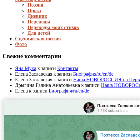
Поэзия
Проза
Дневник
Переводы
Переводы моих стихов
Для детей
Сценическая поэзия
Фото
Свежие комментарии
Яна Муха
к записи
Контакты
Елена Заславская
к записи
Биография/ru/en/de
Елена Заславская
к записи
Наша НОВОРОССИЯ на Первом 
Дрыгина Галина Анатольевна
к записи
Наша НОВОРОССИЯ
Елена
к записи
Биография/ru/en/de