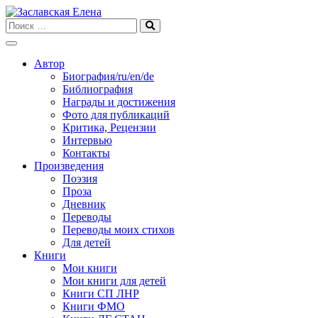
Skip
to
content
Автор
Биография/ru/en/de
Библиография
Награды и достижения
Фото для публикаций
Критика, Рецензии
Интервью
Контакты
Произведения
Поэзия
Проза
Дневник
Переводы
Переводы моих стихов
Для детей
Книги
Мои книги
Мои книги для детей
Книги СП ЛНР
Книги ФМО