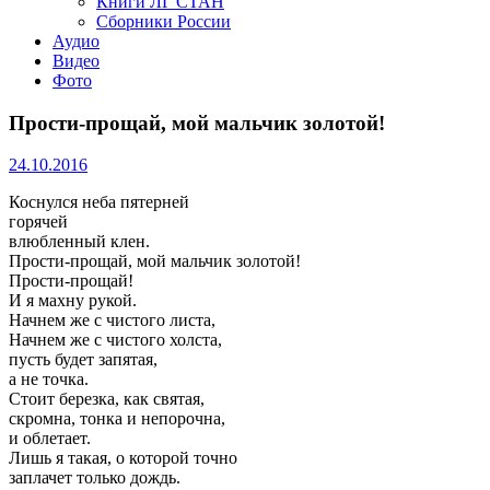
Книги ЛГ СТАН
Сборники России
Аудио
Видео
Фото
Прости-прощай, мой мальчик золотой!
24.10.2016
Коснулся неба пятерней
горячей
влюбленный клен.
Прости-прощай, мой мальчик золотой!
Прости-прощай!
И я махну рукой.
Начнем же с чистого листа,
Начнем же с чистого холста,
пусть будет запятая,
а не точка.
Стоит березка, как святая,
скромна, тонка и непорочна,
и облетает.
Лишь я такая, о которой точно
заплачет только дождь.