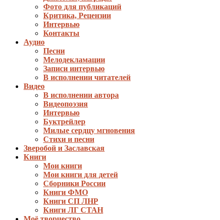
Фото для публикаций
Критика, Рецензии
Интервью
Контакты
Аудио
Песни
Мелодекламации
Записи интервью
В исполнении читателей
Видео
В исполнении автора
Видеопоэзия
Интервью
Буктрейлер
Милые сердцу мгновения
Стихи и песни
Зверобой и Заславская
Книги
Мои книги
Мои книги для детей
Сборники России
Книги ФМО
Книги СП ЛНР
Книги ЛГ СТАН
Моё творчество