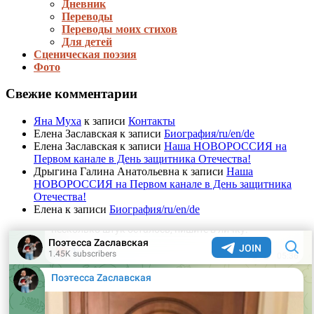
Дневник
Переводы
Переводы моих стихов
Для детей
Сценическая поэзия
Фото
Свежие комментарии
Яна Муха
к записи
Контакты
Елена Заславская
к записи
Биография/ru/en/de
Елена Заславская
к записи
Наша НОВОРОССИЯ на
Первом канале в День защитника Отечества!
Дрыгина Галина Анатольевна
к записи
Наша
НОВОРОССИЯ на Первом канале в День защитника
Отечества!
Елена
к записи
Биография/ru/en/de