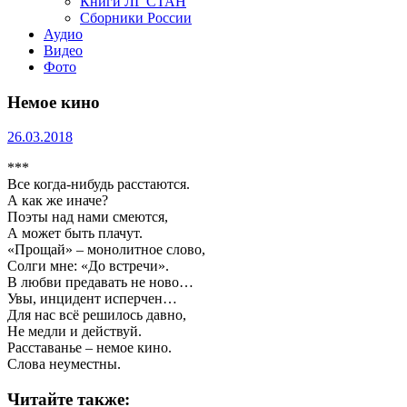
Книги ЛГ СТАН
Сборники России
Аудио
Видео
Фото
Немое кино
26.03.2018
***
Все когда-нибудь расстаются.
А как же иначе?
Поэты над нами смеются,
А может быть плачут.
«Прощай» – монолитное слово,
Солги мне: «До встречи».
В любви предавать не ново…
Увы, инцидент исперчен…
Для нас всё решилось давно,
Не медли и действуй.
Расставанье – немое кино.
Слова неуместны.
Читайте также: