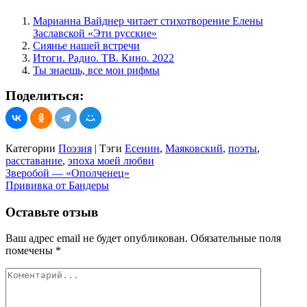
Марианна Вайднер читает стихотворение Елены
Заславской «Эти русские»
Сиянье нашей встречи
Итоги. Радио. ТВ. Кино. 2022
Ты знаешь, все мои рифмы
Поделиться:
Категории
Поэзия
|
Тэги
Есенин
,
Маяковский
,
поэты
,
расставание
,
эпоха моей любви
Навигация
Зверобой — «Ополченец»
Прививка от Бандеры
по
записям
Оставьте отзыв
Ваш адрес email не будет опубликован.
Обязательные поля
помечены
*