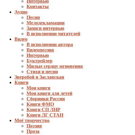
Интервью
Контакты
Аудио
Песни
Мелодекламации
Записи интервью
В исполнении читателей
Видео
В исполнении автора
Видеопоэзия
Интервью
Буктрейлер
Милые сердцу мгновения
Стихи и песни
Зверобой и Заславская
Книги
Мои книги
Мои книги для детей
Сборники России
Книги ФМО
Книги СП ЛНР
Книги ЛГ СТАН
Моё творчество
Поэзия
Проза