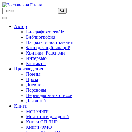
Skip
to
content
Автор
Биография/ru/en/de
Библиография
Награды и достижения
Фото для публикаций
Критика, Рецензии
Интервью
Контакты
Произведения
Поэзия
Проза
Дневник
Переводы
Переводы моих стихов
Для детей
Книги
Мои книги
Мои книги для детей
Книги СП ЛНР
Книги ФМО