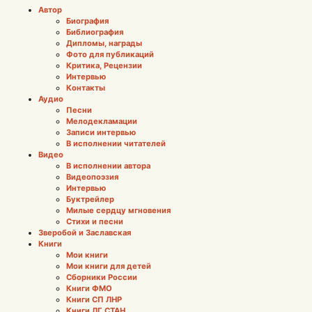
Автор
Биография
Библиография
Дипломы, награды
Фото для публикаций
Критика, Рецензии
Интервью
Контакты
Аудио
Песни
Мелодекламации
Записи интервью
В исполнении читателей
Видео
В исполнении автора
Видеопоэзия
Интервью
Буктрейлер
Милые сердцу мгновения
Стихи и песни
Зверобой и Заславская
Книги
Мои книги
Мои книги для детей
Сборники России
Книги ФМО
Книги СП ЛНР
Книги ЛГ СТАН