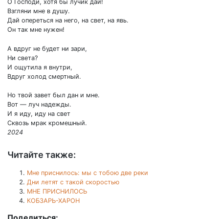
О Господи, хотя бы лучик дай!
Взгляни мне в душу.
Дай опереться на него, на свет, на явь.
Он так мне нужен!
А вдруг не будет ни зари,
Ни света?
И ощутила я внутри,
Вдруг холод смертный.
Но твой завет был дан и мне.
Вот — луч надежды.
И я иду, иду на свет
Сквозь мрак кромешный.
2024
Читайте также:
Мне приснилось: мы с тобою две реки
Дни летят с такой скоростью
МНЕ ПРИСНИЛОСЬ
КОБЗАРЬ-ХАРОН
Поделиться: