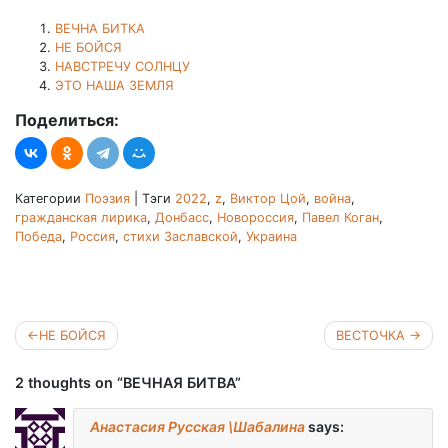
ВЕЧНА БИТКА
НЕ БОЙСЯ
НАВСТРЕЧУ СОЛНЦУ
ЭТО НАША ЗЕМЛЯ
Поделиться:
Категории
Поэзия
|
Тэги
2022
,
z
,
Виктор Цой
,
война
,
гражданская лирика
,
Донбасс
,
Новороссия
,
Павел Коган
,
Победа
,
Россия
,
стихи Заславской
,
Украина
Навигация
НЕ БОЙСЯ
ВЕСТОЧКА
по
2 thoughts on “ВЕЧНАЯ БИТВА”
записям
Анастасия Русская \Шабалина
says: