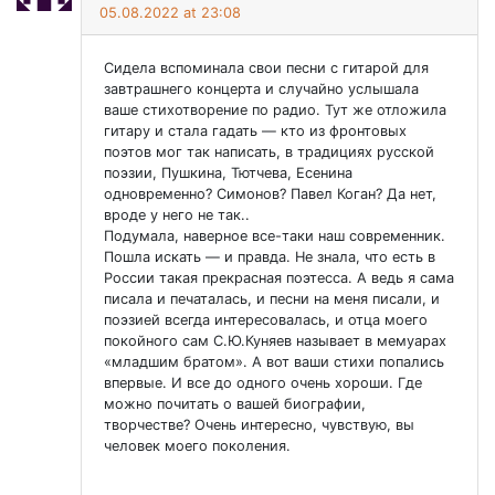
05.08.2022 at 23:08
Сидела вспоминала свои песни с гитарой для
завтрашнего концерта и случайно услышала
ваше стихотворение по радио. Тут же отложила
гитару и стала гадать — кто из фронтовых
поэтов мог так написать, в традициях русской
поэзии, Пушкина, Тютчева, Есенина
одновременно? Симонов? Павел Коган? Да нет,
вроде у него не так..
Подумала, наверное все-таки наш современник.
Пошла искать — и правда. Не знала, что есть в
России такая прекрасная поэтесса. А ведь я сама
писала и печаталась, и песни на меня писали, и
поэзией всегда интересовалась, и отца моего
покойного сам С.Ю.Куняев называет в мемуарах
«младшим братом». А вот ваши стихи попались
впервые. И все до одного очень хороши. Где
можно почитать о вашей биографии,
творчестве? Очень интересно, чувствую, вы
человек моего поколения.