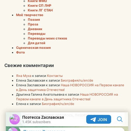
Книги ФМО
Книги СП ЛНР
Книги ЛГ СТАН
Моё творчество
Поэзия
Проза
Дневник
Переводы
Переводы моих стихов
Для детей
Сценическая поэзия
Фото
Свежие комментарии
Яна Муха
к записи
Контакты
Елена Заславская
к записи
Биография/ru/en/de
Елена Заславская
к записи
Наша НОВОРОССИЯ на Первом канале
в День защитника Отечества!
Дрыгина Галина Анатольевна
к записи
Наша НОВОРОССИЯ на
Первом канале в День защитника Отечества!
Елена
к записи
Биография/ru/en/de