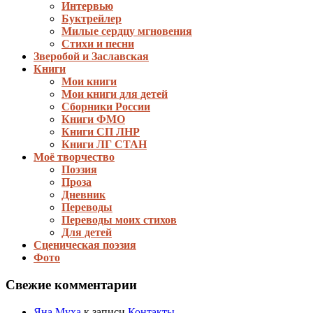
Интервью
Буктрейлер
Милые сердцу мгновения
Стихи и песни
Зверобой и Заславская
Книги
Мои книги
Мои книги для детей
Сборники России
Книги ФМО
Книги СП ЛНР
Книги ЛГ СТАН
Моё творчество
Поэзия
Проза
Дневник
Переводы
Переводы моих стихов
Для детей
Сценическая поэзия
Фото
Свежие комментарии
Яна Муха
к записи
Контакты