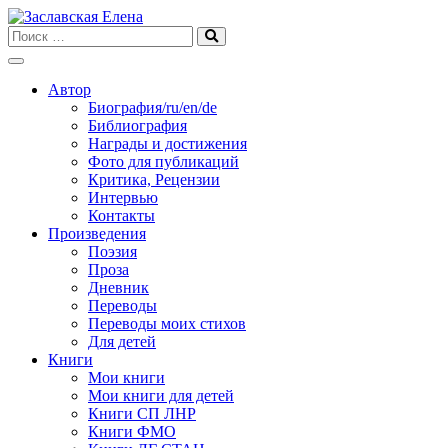
Skip
to
content
Автор
Биография/ru/en/de
Библиография
Награды и достижения
Фото для публикаций
Критика, Рецензии
Интервью
Контакты
Произведения
Поэзия
Проза
Дневник
Переводы
Переводы моих стихов
Для детей
Книги
Мои книги
Мои книги для детей
Книги СП ЛНР
Книги ФМО