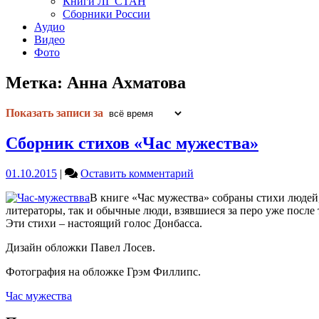
Книги ЛГ СТАН
Сборники России
Аудио
Видео
Фото
Метка:
Анна Ахматова
Показать записи за
Сборник стихов «Час мужества»
on
01.10.2015
|
Оставить комментарий
Сборник
В книге «Час мужества» собраны стихи людей,
стихов
литераторы, так и обычные люди, взявшиеся за перо уже после
«Час
Эти стихи – настоящий голос Донбасса.
мужества»
Дизайн обложки Павел Лосев.
Фотография на обложке Грэм Филлипс.
Час мужества