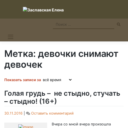
Skip
to
content
Метка:
девочки снимают
девочек
Показать записи за
Голая грудь – не стыдно, стучать
– стыдно! (16+)
on
30.11.2016
|
Оставить комментарий
Голая
грудь
Вчера со мной вчера произошла