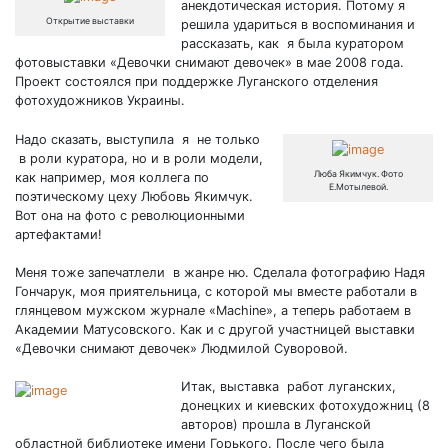
–
анекдотическая история. Потому я
Открытие выставки
не
решила удариться в воспоминания и
стыдно,
рассказать, как я была куратором
стучать
фотовыставки «Девочки снимают девочек» в мае 2008 года.
–
Проект состоялся при поддержке Луганского отделения
стыдно!
фотохудожников Украины.
(16+)
Надо сказать, выступила я не только
в роли куратора, но и в роли модели,
Люба Якимчук. Фото
как например, моя коллега по
Е.Мотылевой.
поэтическому цеху Любовь Якимчук.
Вот она на фото с революционными
артефактами!
Меня тоже запечатлели в жанре ню. Сделала фотографию Надя
Гончарук, моя приятельница, с которой мы вместе работали в
глянцевом мужском журнале «Machine», а теперь работаем в
Академии Матусовского. Как и с другой участницей выставки
«Девочки снимают девочек» Людмилой Суворовой.
Итак, выставка работ луганских,
донецких и киевских фотохудожниц (8
авторов) прошла в Луганской
областной библиотеке имени Горького. После чего была