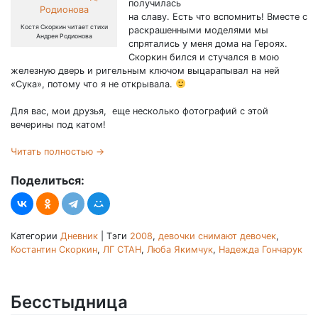
получилась
на славу. Есть что вспомнить! Вместе с
Костя Скоркин читает стихи
раскрашенными моделями мы
Андрея Родионова
спрятались у меня дома на Героях.
Скоркин бился и стучался в мою
железную дверь и ригельным ключом выцарапывал на ней
«Сука», потому что я не открывала.
Для вас, мои друзья, еще несколько фотографий с этой
вечерины под катом!
Читать полностью
→
Поделиться:
Категории
Дневник
|
Тэги
2008
,
девочки снимают девочек
,
Костантин Скоркин
,
ЛГ СТАН
,
Люба Якимчук
,
Надежда Гончарук
Бесстыдница