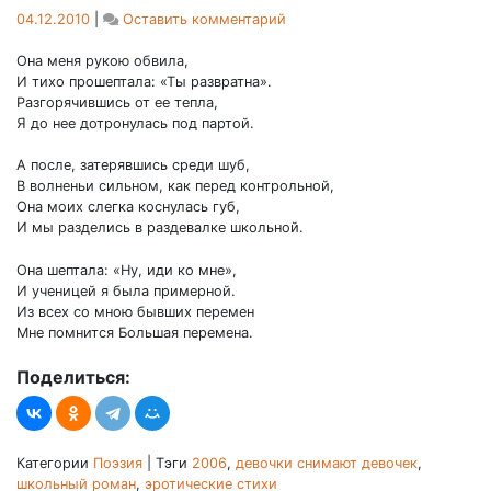
on
04.12.2010
|
Оставить комментарий
Большая
перемена
Она меня рукою обвила,
И тихо прошептала: «Ты развратна».
Разгорячившись от ее тепла,
Я до нее дотронулась под партой.
А после, затерявшись среди шуб,
В волненьи сильном, как перед контрольной,
Она моих слегка коснулась губ,
И мы разделись в раздевалке школьной.
Она шептала: «Ну, иди ко мне»,
И ученицей я была примерной.
Из всех со мною бывших перемен
Мне помнится Большая перемена.
Поделиться:
Категории
Поэзия
|
Тэги
2006
,
девочки снимают девочек
,
школьный роман
,
эротические стихи