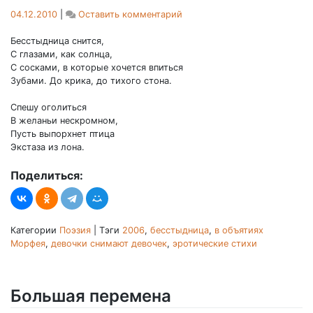
on
04.12.2010
|
Оставить комментарий
Бесстыдница
Бесстыдница снится,
С глазами, как солнца,
С сосками, в которые хочется впиться
Зубами. До крика, до тихого стона.
Спешу оголиться
В желаньи нескромном,
Пусть выпорхнет птица
Экстаза из лона.
Поделиться:
Категории
Поэзия
|
Тэги
2006
,
бесстыдница
,
в объятиях
Морфея
,
девочки снимают девочек
,
эротические стихи
Большая перемена