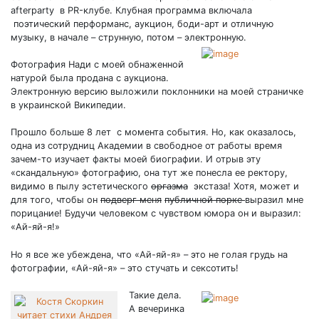
afterparty в PR-клубе. Клубная программа включала
поэтический перформанс, аукцион, боди-арт и отличную
музыку, в начале – струнную, потом – электронную.
Фотография Нади с моей обнаженной
натурой была продана с аукциона.
Электронную версию выложили поклонники на моей страничке
в украинской Википедии.
Прошло больше 8 лет с момента события. Но, как оказалось,
одна из сотрудниц Академии в свободное от работы время
зачем-то изучает факты моей биографии. И отрыв эту
«скандальную» фотографию, она тут же понесла ее ректору,
видимо в пылу эстетического
оргазма
экстаза! Хотя, может и
для того, чтобы он
подверг меня
публичной порке
выразил мне
порицание! Будучи человеком с чувством юмора он и выразил:
«Ай-яй-я!»
Но я все же убеждена, что «Ай-яй-я» – это не голая грудь на
фотографии, «Ай-яй-я» – это стучать и сексотить!
Такие дела.
А вечеринка