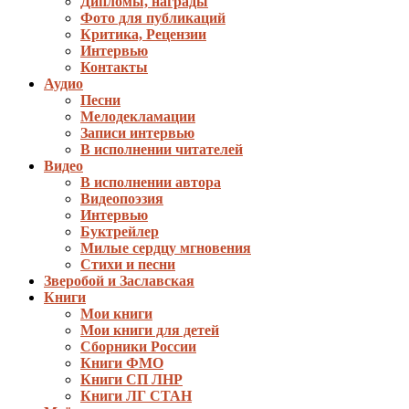
Дипломы, награды
Фото для публикаций
Критика, Рецензии
Интервью
Контакты
Аудио
Песни
Мелодекламации
Записи интервью
В исполнении читателей
Видео
В исполнении автора
Видеопоэзия
Интервью
Буктрейлер
Милые сердцу мгновения
Стихи и песни
Зверобой и Заславская
Книги
Мои книги
Мои книги для детей
Сборники России
Книги ФМО
Книги СП ЛНР
Книги ЛГ СТАН