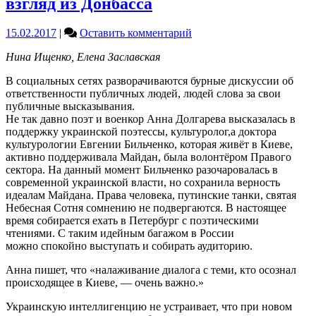
взгляд из Донбасса
on
15.02.2017
|
Оставить комментарий
Казус
Нина Ищенко, Елена Заславская
Бильченко
и
В социальных сетях разворачиваются бурные дискуссии об
казус
ответственности публичных людей, людей слова за свои
Полозковой:
публичные высказывания.
взгляд
Не так давно поэт и военкор Анна Долгарева высказалась в
из
поддержку украинской поэтессы, культуролог,а доктора
Донбасса
культурологии Евгении Бильченко, которая живёт в Киеве,
активно поддерживала Майдан, была волонтёром Правого
сектора. На данный момент Бильченко разочаровалась в
современной украинской власти, но сохранила верность
идеалам Майдана. Права человека, путинские танки, святая
Небесная Сотня сомнению не подвергаются. В настоящее
время собирается ехать в Петербург с поэтическими
чтениями. С таким идейным багажом в России
можно спокойно выступать и собирать аудиторию.
Анна пишет, что «налаживание диалога с теми, кто осознал
происходящее в Киеве, — очень важно.»
Украинскую интеллигенцию не устраивает, что при новом