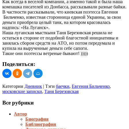
Как всегда в веселой компании, а именно такой и была наша
танк
компашка писателей из Донбасса, рассказывали разные байки.
или
В частности рассказывали, что киевская поэтесса Евгения
сапоги?!
Бильченко, известная сторонница единой Украины, за свои
деньги приобрела целый танк, на котором красовалась
надпись: «На Луганск».
Наша луганская мысткыня Таня Березовская решила не
остаться в стороне от подобной благостной инициативы и
занялась сбором средств на АТО, но потом передумала и
купила на вырученные деньги себе сапоги.
Такие они поэтессы ветреные бывают! )))))
Поделиться:
Категории
Дневник
|
Тэги
баечки
,
Евгения Бильченко
,
московские записки
,
Таня Березовская
Все рубрики
Автор
Биография
Библиография