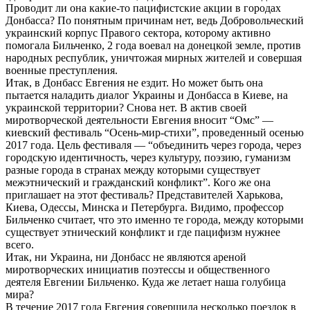
Проводит ли она какие-то пацифистские акции в городах
Донбасса? По понятным причинам нет, ведь Добровольческий
украинский корпус Правого сектора, которому активно
помогала Бильченко, 2 года воевал на донецкой земле, против
народных республик, уничтожая мирных жителей и совершая
военные преступления.
Итак, в Донбасс Евгения не ездит. Но может быть она
пытается наладить диалог Украины и Донбасса в Киеве, на
украинской территории? Снова нет. В актив своей
миротворческой деятельности Евгения вносит “Омс” —
киевский фестиваль “Осень-мир-стихи”, проведенный осенью
2017 года. Цель фестиваля — “объединить через города, через
городскую идентичность, через культуру, поэзию, гуманизм
разные города в странах между которыми существует
межэтнический и гражданский конфликт”. Кого же она
приглашает на этот фестиваль? Представителей Харькова,
Киева, Одессы, Минска и Петербурга. Видимо, профессор
Бильченко считает, что это именно те города, между которыми
существует этнический конфликт и где пацифизм нужнее
всего.
Итак, ни Украина, ни Донбасс не являются ареной
миротворческих инициатив поэтессы и общественного
деятеля Евгении Бильченко. Куда же летает наша голубица
мира?
В течение 2017 года Евгения совершила несколько поездок в