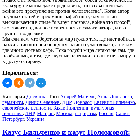
культуру, не могла даже представить, что захватническая
война это преступление против человечества”. Когда автор
научных статей и трех монографий по культурологии
высказывается в стиле “я вдруг прозрела, война это плохо!”,
это ставит под вопрос искренность и самого автора, и его
группы поддержки.
Мы считаем, что бороться за мир нужно там, где идет война, в
разжигании которой борцунья активно участвовала, а не там,
где много уютных кафе. Пока голуби мира летают не там, где
необходимо, а там, где вкусные печеньки, это шаг не к миру, а
в другую сторону.
Поделиться:
Категории
Дневник
|
Тэги
Андрей Манчук
,
Анна Долгарева
,
гуманизм
,
Денис Селезнев
,
ДНР
,
Донбасс
,
Евгения Бильченко
,
европейские ценности
,
Захар Прилепин
,
культурная
политика
,
ЛНР
,
Майдан
,
Москва
,
пацифизм
,
Россия
,
Санкт-
Петербург
,
Украина
Казус Бильченко и казус Полозковой: