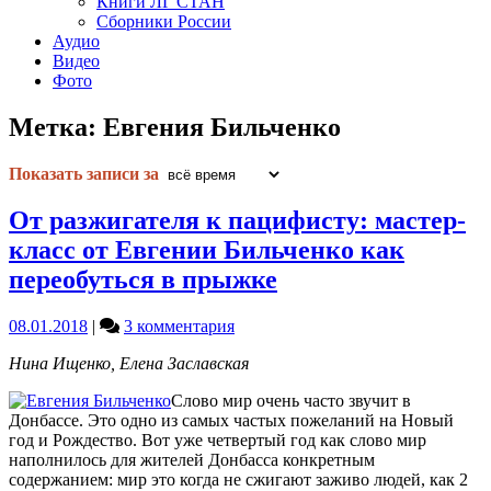
Книги ЛГ СТАН
Сборники России
Аудио
Видео
Фото
Метка:
Евгения Бильченко
Показать записи за
От разжигателя к пацифисту: мастер-
класс от Евгении Бильченко как
переобуться в прыжке
к
08.01.2018
|
3 комментария
записи
Нина Ищенко, Елена Заславская
От
разжигателя
Слово мир очень часто звучит в
к
Донбассе. Это одно из самых частых пожеланий на Новый
пацифисту:
год и Рождество. Вот уже четвертый год как слово мир
мастер-
наполнилось для жителей Донбасса конкретным
класс
содержанием: мир это когда не сжигают заживо людей, как 2
от