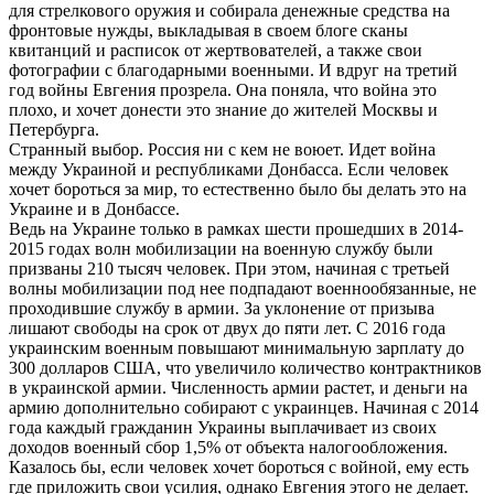
для стрелкового оружия и собирала денежные средства на
фронтовые нужды, выкладывая в своем блоге сканы
квитанций и расписок от жертвователей, а также свои
фотографии с благодарными военными. И вдруг на третий
год войны Евгения прозрела. Она поняла, что война это
плохо, и хочет донести это знание до жителей Москвы и
Петербурга.
Странный выбор. Россия ни с кем не воюет. Идет война
между Украиной и республиками Донбасса. Если человек
хочет бороться за мир, то естественно было бы делать это на
Украине и в Донбассе.
Ведь на Украине только в рамках шести прошедших в 2014-
2015 годах волн мобилизации на военную службу были
призваны 210 тысяч человек. При этом, начиная с третьей
волны мобилизации под нее подпадают военнообязанные, не
проходившие службу в армии. За уклонение от призыва
лишают свободы на срок от двух до пяти лет. С 2016 года
украинским военным повышают минимальную зарплату до
300 долларов США, что увеличило количество контрактников
в украинской армии. Численность армии растет, и деньги на
армию дополнительно собирают с украинцев. Начиная с 2014
года каждый гражданин Украины выплачивает из своих
доходов военный сбор 1,5% от объекта налогообложения.
Казалось бы, если человек хочет бороться с войной, ему есть
где приложить свои усилия, однако Евгения этого не делает.