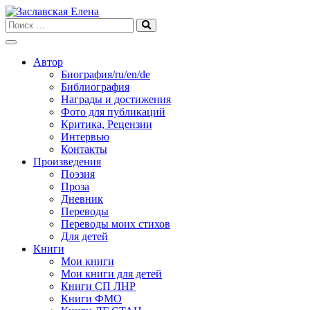
Skip
to
content
Автор
Биография/ru/en/de
Библиография
Награды и достижения
Фото для публикаций
Критика, Рецензии
Интервью
Контакты
Произведения
Поэзия
Проза
Дневник
Переводы
Переводы моих стихов
Для детей
Книги
Мои книги
Мои книги для детей
Книги СП ЛНР
Книги ФМО