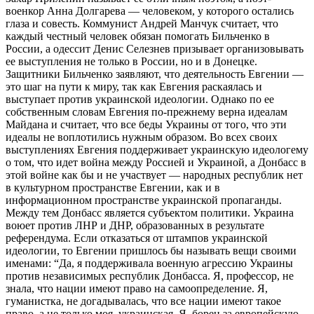
военкор Анна Долгарева — человеком, у которого остались
глаза и совесть. Коммунист Андрей Манчук считает, что
каждый честный человек обязан помогать Бильченко в
России, а одессит Денис Селезнев призывает организовывать
ее выступления не только в России, но и в Донецке.
Защитники Бильченко заявляют, что деятельность Евгении —
это шаг на пути к миру, так как Евгения раскаялась и
выступает против украинской идеологии. Однако по ее
собственным словам Евгения по-прежнему верна идеалам
Майдана и считает, что все беды Украины от того, что эти
идеалы не воплотились нужным образом. Во всех своих
выступлениях Евгения поддерживает украинскую идеологему
о том, что идет война между Россией и Украиной, а Донбасс в
этой войне как бы и не участвует — народных республик нет
в культурном пространстве Евгении, как и в
информационном пространстве украинской пропаганды.
Между тем Донбасс является субъектом политики. Украина
воюет против ЛНР и ДНР, образованных в результате
референдума. Если отказаться от штампов украинской
идеологии, то Евгении пришлось бы называть вещи своими
именами: “Да, я поддерживала военную агрессию Украины
против независимых республик Донбасса. Я, профессор, не
знала, что нации имеют право на самоопределение. Я,
гуманистка, не догадывалась, что все нации имеют такое
право, а не только моя, украинская. Я, борец за европейскую