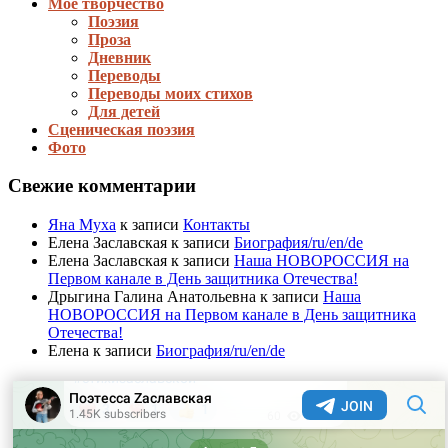
Моё творчество
Поэзия
Проза
Дневник
Переводы
Переводы моих стихов
Для детей
Сценическая поэзия
Фото
Свежие комментарии
Яна Муха
к записи
Контакты
Елена Заславская
к записи
Биография/ru/en/de
Елена Заславская
к записи
Наша НОВОРОССИЯ на
Первом канале в День защитника Отечества!
Дрыгина Галина Анатольевна
к записи
Наша
НОВОРОССИЯ на Первом канале в День защитника
Отечества!
Елена
к записи
Биография/ru/en/de