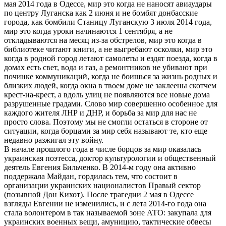
мая 2014 года в Одессе, мир это когда не наносят авиаудары
Евгении
по центру Луганска как 2 июня и не бомбят донбасские
Бильченко
города, как бомбили Станицу Луганскую 3 июля 2014 года,
как
мир это когда уроки начинаются 1 сентября, а не
переобуться
откладываются на месяц из-за обстрелов, мир это когда в
в
библиотеке читают книги, а не выгребают осколки, мир это
прыжке
когда в родной город летают самолеты и ездят поезда, когда в
домах есть свет, вода и газ, а ремонтников не убивают при
починке коммуникаций, когда не боишься за жизнь родных и
близких людей, когда окна в твоем доме не заклеены скотчем
крест-на-крест, а вдоль улиц не появляются все новые дома
разрушенные градами. Слово мир совершенно особенное для
каждого жителя ЛНР и ДНР, и борьба за мир для нас не
просто слова. Поэтому мы не смогли остаться в стороне от
ситуации, когда борцами за мир себя называют те, кто еще
недавно разжигал эту войну.
В начале прошлого года в числе борцов за мир оказалась
украинская поэтесса, доктор культурологии и общественный
деятель Евгения Бильченко. В 2014-м году она активно
поддержала Майдан, гордилась тем, что состоит в
организации украинских националистов Правый сектор
(позывной Дон Кихот). После трагедии 2 мая в Одессе
взгляды Евгении не изменились, и с лета 2014-го года она
стала волонтером в так называемой зоне АТО: закупала для
украинских военных вещи, амуницию, тактические обвесы