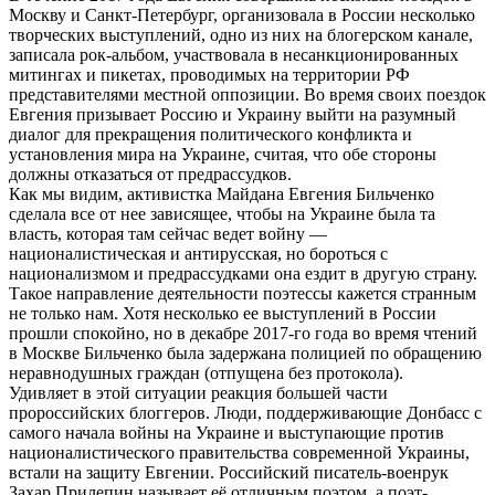
Москву и Санкт-Петербург, организовала в России несколько
творческих выступлений, одно из них на блогерском канале,
записала рок-альбом, участвовала в несанкционированных
митингах и пикетах, проводимых на территории РФ
представителями местной оппозиции. Во время своих поездок
Евгения призывает Россию и Украину выйти на разумный
диалог для прекращения политического конфликта и
установления мира на Украине, считая, что обе стороны
должны отказаться от предрассудков.
Как мы видим, активистка Майдана Евгения Бильченко
сделала все от нее зависящее, чтобы на Украине была та
власть, которая там сейчас ведет войну —
националистическая и антирусская, но бороться с
национализмом и предрассудками она ездит в другую страну.
Такое направление деятельности поэтессы кажется странным
не только нам. Хотя несколько ее выступлений в России
прошли спокойно, но в декабре 2017-го года во время чтений
в Москве Бильченко была задержана полицией по обращению
неравнодушных граждан (отпущена без протокола).
Удивляет в этой ситуации реакция большей части
пророссийских блоггеров. Люди, поддерживающие Донбасс с
самого начала войны на Украине и выступающие против
националистического правительства современной Украины,
встали на защиту Евгении. Российский писатель-военрук
Захар Прилепин называет её отличным поэтом, а поэт-