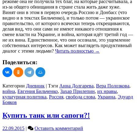
режиме она не получила тех благ, на которые рассчитывала, а
из-за общего обнищания в стране стала жить даже хуже.
Винят они в этом в первую очередь Россию и Донбасс (что
видно и в текстах Бильченко), и только потом — украинское
правительство, от которого всячески теперь открещиваются,
делая вид, что они сами не имеют никакого отношения к
смене власти на Украине, и война, которая идёт третий год —
не их вина. Единственное, что они осознали, это ущемление
собственных интересов. Как может выглядеть продуктивный
диалог с этими людьми?
Читать полностью
→
Поделиться:
Категории
Дневник
|
Тэги
Анна Долгарева
,
Вера Полозкова
,
война
,
Евгения Бильченко
,
Захар Прилепин
,
их нравы
,
культурная политика
,
Россия
,
свобода слова
,
Украина
,
Эдуард
Бояков
Купить танк или сапоги?!
on
22.09.2015
|
Оставить комментарий
Купить