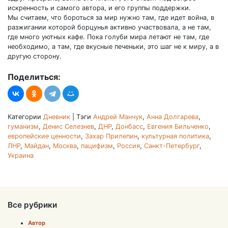
искренность и самого автора, и его группы поддержки.
Мы считаем, что бороться за мир нужно там, где идет война, в
разжигании которой борцунья активно участвовала, а не там,
где много уютных кафе. Пока голуби мира летают не там, где
необходимо, а там, где вкусные печеньки, это шаг не к миру, а в
другую сторону.
Поделиться:
Категории
Дневник
|
Тэги
Андрей Манчук
,
Анна Долгарева
,
гуманизм
,
Денис Селезнев
,
ДНР
,
Донбасс
,
Евгения Бильченко
,
европейские ценности
,
Захар Прилепин
,
культурная политика
,
ЛНР
,
Майдан
,
Москва
,
пацифизм
,
Россия
,
Санкт-Петербург
,
Украина
Все рубрики
Автор