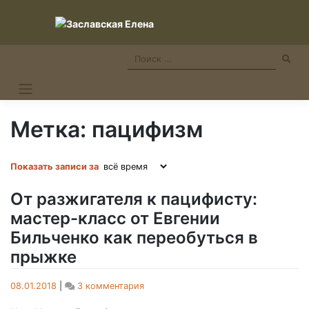
Skip
to
content
Метка:
пацифизм
Показать записи за
От разжигателя к пацифисту:
мастер-класс от Евгении
Бильченко как переобуться в
прыжке
к
08.01.2018
|
3 комментария
записи