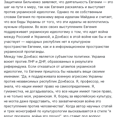
Защитники Бильченко заявляют, что деятельность Евгении — это
шаг на пути к миру, так как Евгения раскаялась и выступает
против украинской идеологии. Однако по ее собственным
словам Евгения по-прежнему верна идеалам Майдана и считает,
что все беды Украины от того, что эти идеалы не воплотились
нужным образом. Во всех своих выступлениях Евгения
поддерживает украинскую идеологему о том, что идет война
между Россией и Украиной, а Донбасс в этой войне как бы и не
участвует — народных республик нет в культурном
пространстве Евгении, как и в информационном пространстве
украинской пропаганды.
Между тем Донбасс является субъектом политики. Украина
воюет против ЛНР и ДНР, образованных в результате
референдума. Если отказаться от штампов украинской
идеологии, то Евгении пришлось бы называть вещи своими
именами: “Да, я поддерживала военную агрессию Украины
против независимых республик Донбасса. Я, профессор, не
знала, что нации имеют право на самоопределение. Я,
гуманистка, не догадывалась, что все нации имеют такое право,
а не только моя, украинская. Я, борец за европейскую культуру,
не могла даже представить, что захватническая война это
преступление против человечества”. Когда автор научных статей
и трех монографий по культурологии высказывается в стиле “я
вдруг прозрела, война это плохо!”, это ставит под вопрос