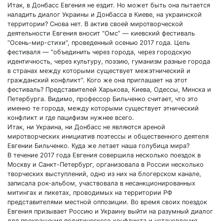
Итак, в Донбасс Евгения не ездит. Но может быть она пытается
наладить диалог Украины и Донбасса в Киеве, на украинской
территории? Снова нет. В актив своей миротворческой
деятельности Евгения вносит “Омс” — киевский фестиваль
“Осень-мир-стихи”, проведенный осенью 2017 года. Цель
фестиваля — “объединить через города, через городскую
идентичность, через культуру, поэзию, гуманизм разные города
в странах между которыми существует межэтнический и
гражданский конфликт”. Кого же она приглашает на этот
фестиваль? Представителей Харькова, Киева, Одессы, Минска и
Петербурга. Видимо, профессор Бильченко считает, что это
именно те города, между которыми существует этнический
конфликт и где пацифизм нужнее всего.
Итак, ни Украина, ни Донбасс не являются ареной
миротворческих инициатив поэтессы и общественного деятеля
Евгении Бильченко. Куда же летает наша голубица мира?
В течение 2017 года Евгения совершила несколько поездок в
Москву и Санкт-Петербург, организовала в России несколько
творческих выступлений, одно из них на блогерском канале,
записала рок-альбом, участвовала в несанкционированных
митингах и пикетах, проводимых на территории РФ
представителями местной оппозиции. Во время своих поездок
Евгения призывает Россию и Украину выйти на разумный диалог
для прекращения политического конфликта и установления