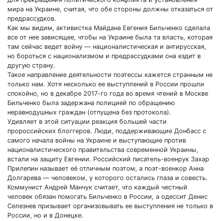
мира на Украине, считая, что обе стороны должны отказаться от
предрассудков.
Как мы видим, активистка Майдана Евгения Бильченко сделала
все от нее зависящее, чтобы на Украине была та власть, которая
там сейчас ведет войну — националистическая и антирусская,
но бороться с национализмом и предрассудками она ездит в
другую страну.
Такое направление деятельности поэтессы кажется странным не
только нам. Хотя несколько ее выступлений в России прошли
спокойно, но в декабре 2017-го года во время чтений в Москве
Бильченко была задержана полицией по обращению
неравнодушных граждан (отпущена без протокола).
Удивляет в этой ситуации реакция большей части
пророссийских блоггеров. Люди, поддерживающие Донбасс с
самого начала войны на Украине и выступающие против
националистического правительства современной Украины,
встали на защиту Евгении. Российский писатель-военрук Захар
Прилепин называет её отличным поэтом, а поэт-военкор Анна
Долгарева — человеком, у которого остались глаза и совесть.
Коммунист Андрей Манчук считает, что каждый честный
человек обязан помогать Бильченко в России, а одессит Денис
Селезнев призывает организовывать ее выступления не только в
России, но и в Донецке.