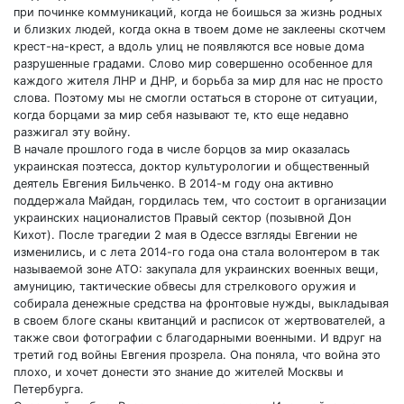
при починке коммуникаций, когда не боишься за жизнь родных
и близких людей, когда окна в твоем доме не заклеены скотчем
крест-на-крест, а вдоль улиц не появляются все новые дома
разрушенные градами. Слово мир совершенно особенное для
каждого жителя ЛНР и ДНР, и борьба за мир для нас не просто
слова. Поэтому мы не смогли остаться в стороне от ситуации,
когда борцами за мир себя называют те, кто еще недавно
разжигал эту войну.
В начале прошлого года в числе борцов за мир оказалась
украинская поэтесса, доктор культурологии и общественный
деятель Евгения Бильченко. В 2014-м году она активно
поддержала Майдан, гордилась тем, что состоит в организации
украинских националистов Правый сектор (позывной Дон
Кихот). После трагедии 2 мая в Одессе взгляды Евгении не
изменились, и с лета 2014-го года она стала волонтером в так
называемой зоне АТО: закупала для украинских военных вещи,
амуницию, тактические обвесы для стрелкового оружия и
собирала денежные средства на фронтовые нужды, выкладывая
в своем блоге сканы квитанций и расписок от жертвователей, а
также свои фотографии с благодарными военными. И вдруг на
третий год войны Евгения прозрела. Она поняла, что война это
плохо, и хочет донести это знание до жителей Москвы и
Петербурга.