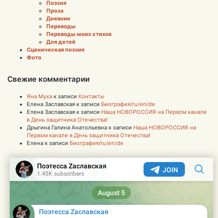
Поэзия
Проза
Дневник
Переводы
Переводы моих стихов
Для детей
Сценическая поэзия
Фото
Свежие комментарии
Яна Муха
к записи
Контакты
Елена Заславская
к записи
Биография/ru/en/de
Елена Заславская
к записи
Наша НОВОРОССИЯ на Первом канале
в День защитника Отечества!
Дрыгина Галина Анатольевна
к записи
Наша НОВОРОССИЯ на
Первом канале в День защитника Отечества!
Елена
к записи
Биография/ru/en/de