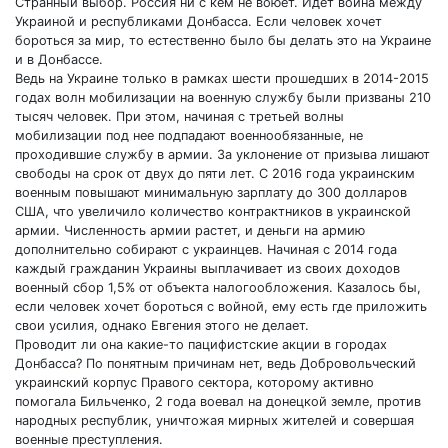
Странный выбор. Россия ни с кем не воюет. Идет война между
Украиной и республиками Донбасса. Если человек хочет
бороться за мир, то естественно было бы делать это на Украине
и в Донбассе.
Ведь на Украине только в рамках шести прошедших в 2014-2015
годах волн мобилизации на военную службу были призваны 210
тысяч человек. При этом, начиная с третьей волны
мобилизации под нее подпадают военнообязанные, не
проходившие службу в армии. За уклонение от призыва лишают
свободы на срок от двух до пяти лет. С 2016 года украинским
военным повышают минимальную зарплату до 300 долларов
США, что увеличило количество контрактников в украинской
армии. Численность армии растет, и деньги на армию
дополнительно собирают с украинцев. Начиная с 2014 года
каждый гражданин Украины выплачивает из своих доходов
военный сбор 1,5% от объекта налогообложения. Казалось бы,
если человек хочет бороться с войной, ему есть где приложить
свои усилия, однако Евгения этого не делает.
Проводит ли она какие-то пацифистские акции в городах
Донбасса? По понятным причинам нет, ведь Добровольческий
украинский корпус Правого сектора, которому активно
помогала Бильченко, 2 года воевал на донецкой земле, против
народных республик, уничтожая мирных жителей и совершая
военные преступления.