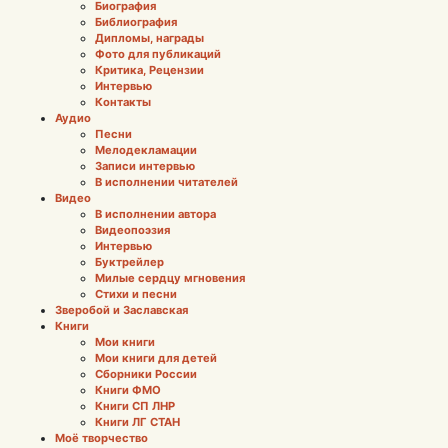
Биография
Библиография
Дипломы, награды
Фото для публикаций
Критика, Рецензии
Интервью
Контакты
Аудио
Песни
Мелодекламации
Записи интервью
В исполнении читателей
Видео
В исполнении автора
Видеопоэзия
Интервью
Буктрейлер
Милые сердцу мгновения
Стихи и песни
Зверобой и Заславская
Книги
Мои книги
Мои книги для детей
Сборники России
Книги ФМО
Книги СП ЛНР
Книги ЛГ СТАН
Моё творчество