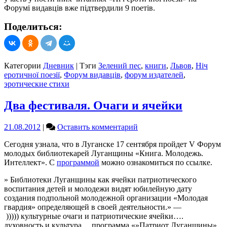
Форумі видавців вже підтвердили 9 поетів.
Поделиться:
Категории
Дневник
|
Тэги
Зелений пес
,
книги
,
Львов
,
Ніч
еротичної поезії
,
Форум видавців
,
форум издателей
,
эротические стихи
Два фестиваля. Очаги и ячейки
on
21.08.2012
|
Оставить комментарий
Два
Сегодня узнала, что в Луганске 17 сентября пройдет V Форум
фестиваля.
молодых библиотекарей Луганщины «Книга. Молодежь.
Очаги
Интеллект». С
программой
можно ознакомиться по ссылке.
и
ячейки
» Библиотеки Луганщины как ячейки патриотического
воспитания детей и молодежи видят юбилейную дату
создания подпольной молодежной организации «Молодая
гвардия» определяющей в своей деятельности.» —
))))) культурные очаги и патриотические ячейки….
духовность и культура….программа «»Патриот Луганщины»