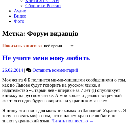
Книги ЛГ СТАН
Сборники России
Аудио
Видео
Фото
Метка:
Форум видавців
Показать записи за
Не учите меня мову любить
on
26.02.2014
|
Оставить комментарий
Не
Моя лента ФБ полнится ми-ми-мишными сообщениями о том,
учите
как во Львове будут говорить на русском языке, а
меня
издательство «Старый лев» впервые за 7 лет (!) опубликует
мову
книжку на русском языке. А мои коллеги делают встречный
любить
жест: «сегодня будут говорить на украинском языке».
Я пишу этот пост для моих знакомых из Западной Украины. Я
хочу развеять миф о том, что в нашем краю не любят и не
знают украинский язык.
Читать полностью
→