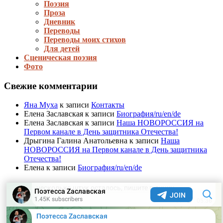
Поэзия
Проза
Дневник
Переводы
Переводы моих стихов
Для детей
Сценическая поэзия
Фото
Свежие комментарии
Яна Муха
к записи
Контакты
Елена Заславская
к записи
Биография/ru/en/de
Елена Заславская
к записи
Наша НОВОРОССИЯ на
Первом канале в День защитника Отечества!
Дрыгина Галина Анатольевна
к записи
Наша
НОВОРОССИЯ на Первом канале в День защитника
Отечества!
Елена
к записи
Биография/ru/en/de