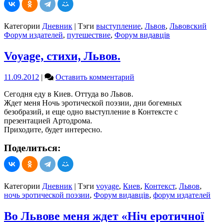
Категории
Дневник
|
Тэги
выступление
,
Львов
,
Львовский
Форум издателей
,
путешествие
,
Форум видавців
Voyage, стихи, Львов.
on
11.09.2012
|
Оставить комментарий
Voyage,
Сегодня еду в Киев. Оттуда во Львов.
стихи,
Ждет меня Ночь эротической поэзии, дни богемных
Львов.
безобразий, и еще одно выступление в Контексте с
презентацией Артодрома.
Приходите, будет интересно.
Поделиться:
Категории
Дневник
|
Тэги
voyage
,
Киев
,
Контекст
,
Львов
,
ночь эротической поэзии
,
Форум видавців
,
форум издателей
Во Львове меня ждет «Ніч еротичної