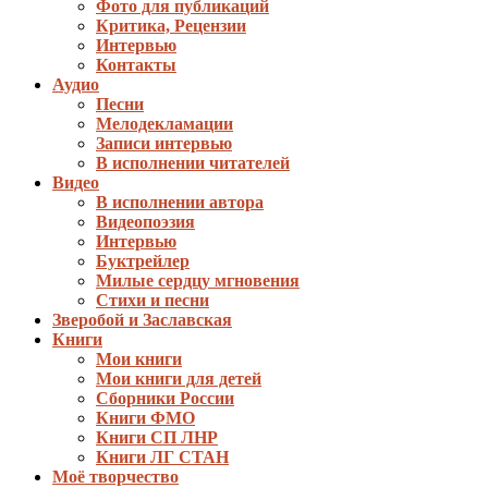
Фото для публикаций
Критика, Рецензии
Интервью
Контакты
Аудио
Песни
Мелодекламации
Записи интервью
В исполнении читателей
Видео
В исполнении автора
Видеопоэзия
Интервью
Буктрейлер
Милые сердцу мгновения
Стихи и песни
Зверобой и Заславская
Книги
Мои книги
Мои книги для детей
Сборники России
Книги ФМО
Книги СП ЛНР
Книги ЛГ СТАН
Моё творчество