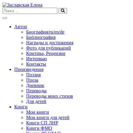
Skip
to
content
Автор
Биография/ru/en/de
Библиография
Награды и достижения
Фото для публикаций
Критика, Рецензии
Интервью
Контакты
Произведения
Поэзия
Проза
Дневник
Переводы
Переводы моих стихов
Для детей
Книги
Мои книги
Мои книги для детей
Книги СП ЛНР
Книги ФМО