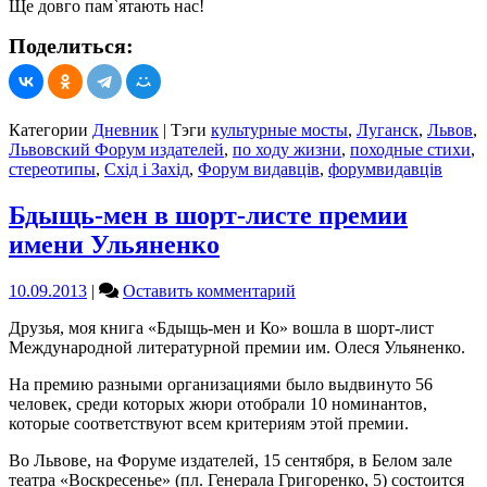
Ще довго пам`ятають нас!
Поделиться:
Категории
Дневник
|
Тэги
культурные мосты
,
Луганск
,
Львов
,
Львовский Форум издателей
,
по ходу жизни
,
походные стихи
,
стереотипы
,
Схід і Захід
,
Форум видавців
,
форумвидавців
Бдыщь-мен в шорт-листе премии
имени Ульяненко
on
10.09.2013
|
Оставить комментарий
Бдыщь-
Друзья, моя книга «Бдыщь-мен и Ко» вошла в шорт-лист
мен
Международной литературной премии им. Олеся Ульяненко.
в
шорт-
На премию разными организациями было выдвинуто 56
листе
человек, среди которых жюри отобрали 10 номинантов,
премии
которые соответствуют всем критериям этой премии.
имени
Ульяненко
Во Львове, на Форуме издателей, 15 сентября, в Белом зале
театра «Воскресенье» (пл. Генерала Григоренко, 5) состоится