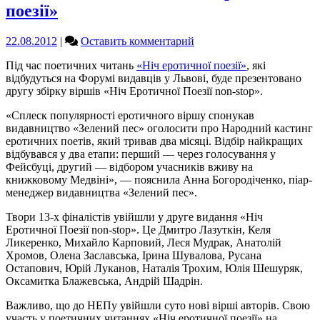
поезії»
on
22.08.2012
|
Оставить комментарий
Во
Під час поетичних читань
«Ніч еротичної поезії»
, які
Львове
відбудуться на Форумі видавців у Львові, буде презентовано
меня
другу збірку віршів «Ніч Еротичної Поезії non-stop».
ждет
«Ніч
«Сплеск популярності еротичного віршу спонукав
еротичної
видавництво «Зелений пес» оголосити про Народний кастинг
поезії»
еротичних поетів, який тривав два місяці. Відбір найкращих
відбувався у два етапи: перший — через голосування у
Фейсбуці, другий — відбором учасників вживу на
книжковому Медвіні», — пояснила Анна Богородіченко, піар-
менеджер видавництва «Зелений пес».
Твори 13-х фіналістів увійшли у друге видання «Ніч
Еротичної Поезії non-stop». Це Дмитро Лазуткін, Келя
Ликеренко, Михайло Карповий, Леся Мудрак, Анатолій
Хромов, Олена Заславська, Ірина Шувалова, Русана
Остапович, Юрій Луканов, Наталія Трохим, Юлія Шешуряк,
Оксамитка Блажевська, Андрій Шадрін.
Важливо, що до НЕПу увійшли суто нові вірші авторів. Свою
участь у поетичних читаннях «Ніч еротичної поезії» на