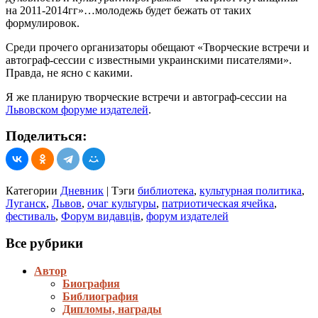
на 2011-2014гг»…молодежь будет бежать от таких
формулировок.
Среди прочего организаторы обещают «Творческие встречи и
автограф-сессии с известными украинскими писателями».
Правда, не ясно с какими.
Я же планирую творческие встречи и автограф-сессии на
Львовском форуме издателей
.
Поделиться:
Категории
Дневник
|
Тэги
библиотека
,
культурная политика
,
Луганск
,
Львов
,
очаг культуры
,
патриотическая ячейка
,
фестиваль
,
Форум видавців
,
форум издателей
Все рубрики
Автор
Биография
Библиография
Дипломы, награды