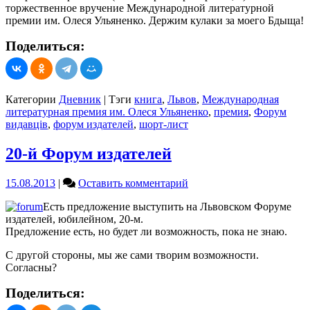
торжественное вручение Международной литературной
премии им. Олеся Ульяненко. Держим кулаки за моего Бдыща!
Поделиться:
Категории
Дневник
|
Тэги
книга
,
Львов
,
Международная
литературная премия им. Олеся Ульяненко
,
премия
,
Форум
видавців
,
форум издателей
,
шорт-лист
20-й Форум издателей
on
15.08.2013
|
Оставить комментарий
20-
Есть предложение выступить на Львовском Форуме
й
издателей, юбилейном, 20-м.
Форум
Предложение есть, но будет ли возможность, пока не знаю.
издателей
С другой стороны, мы же сами творим возможности.
Согласны?
Поделиться: