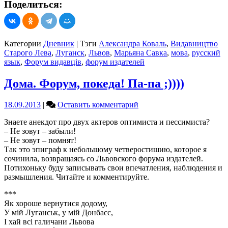
Поделиться:
Категории
Дневник
|
Тэги
Александра Коваль
,
Видавництво
Старого Лева
,
Луганск
,
Львов
,
Марьяна Савка
,
мова
,
русский
язык
,
Форум видавців
,
форум издателей
Дома. Форум, покеда! Па-па ;))))
on
18.09.2013
|
Оставить комментарий
Дома.
Знаете анекдот про двух актеров оптимиста и пессимиста?
Форум,
– Не зовут – забыли!
покеда!
– Не зовут – помнят!
Па-
Так это эпиграф к небольшому четверостишию, которое я
па
сочинила, возвращаясь со Львовского форума издателей.
;))))
Потихоньку буду записывать свои впечатления, наблюдения и
размышления. Читайте и комментируйте.
***
Як хороше вернутися додому,
У мій Луганськ, у мій Донбасс,
І хай всі галичани Львова