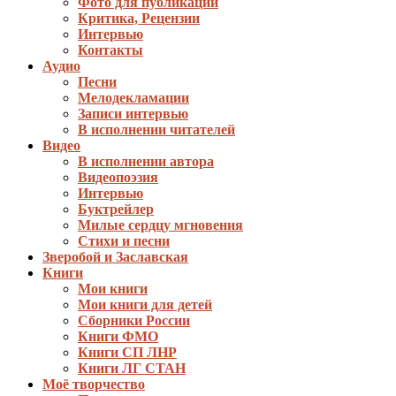
Фото для публикаций
Критика, Рецензии
Интервью
Контакты
Аудио
Песни
Мелодекламации
Записи интервью
В исполнении читателей
Видео
В исполнении автора
Видеопоэзия
Интервью
Буктрейлер
Милые сердцу мгновения
Стихи и песни
Зверобой и Заславская
Книги
Мои книги
Мои книги для детей
Сборники России
Книги ФМО
Книги СП ЛНР
Книги ЛГ СТАН
Моё творчество