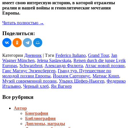
имеет свою интересную историю, в которой отражены
реалии и нашей войны и геополитические мечтания
Европы.
Читать полностью
→
Поделиться:
Категории
Дневник
|
Тэги
Federico Italiano
,
Grand Tour
,
Jan
Wagner München
,
Jelena Saslawskaja
,
Reisen durch die junge Lyrik
Europas
,
Schwarzbrot
,
Александр Филюта
,
Атлас новой поэзии
,
Ганс Магнус Энзенсбергер
,
Гранд тур. Путешествие по
молодой поэзии Европы
,
Йоахим Сарториус
,
Матиас Книп
,
Музей современной поэзии
,
Ульрих Шефер-Ньюгер
,
Федерико
Итальяно
,
Черный хлеб
,
Ян Вагнер
Все рубрики
Автор
Биография
Библиография
Дипломы, награды