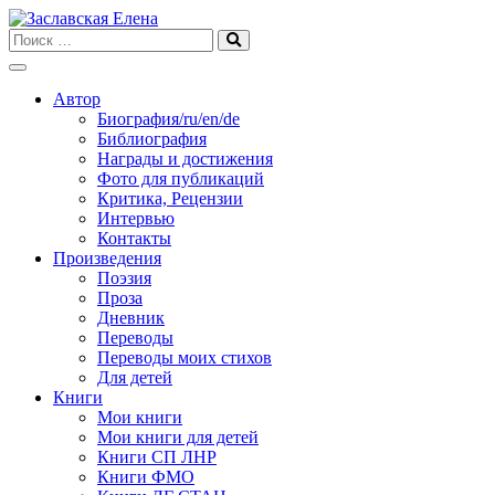
Skip
to
content
Автор
Биография/ru/en/de
Библиография
Награды и достижения
Фото для публикаций
Критика, Рецензии
Интервью
Контакты
Произведения
Поэзия
Проза
Дневник
Переводы
Переводы моих стихов
Для детей
Книги
Мои книги
Мои книги для детей
Книги СП ЛНР
Книги ФМО