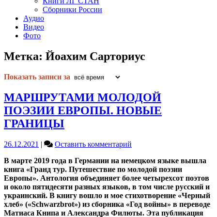
Книги ЛГ СТАН
Сборники России
Аудио
Видео
Фото
Метка:
Йоахим Сарториус
Показать записи за
МАРШРУТАМИ МОЛОДОЙ
ПОЭЗИИ ЕВРОПЫ. НОВЫЕ
ГРАНИЦЫ
on
26.12.2021
|
Оставить комментарий
МАРШРУТАМИ
В марте 2019 года в Германии на немецком языке вышла
МОЛОДОЙ
книга «Гранд тур. Путешествие по молодой поэзии
ПОЭЗИИ
Европы». Антология объединяет более четырехсот поэтов
ЕВРОПЫ.
и около пятидесяти разных языков, в том числе русский и
НОВЫЕ
украинский. В книгу вошло и мое стихотворение «Черный
ГРАНИЦЫ
хлеб» («Schwarzbrot») из сборника «Год войны» в переводе
Матиаса Книпа и Александра Филюты. Эта публикация