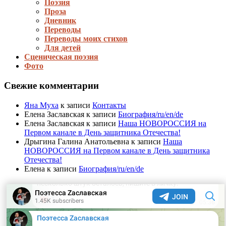
Поэзия
Проза
Дневник
Переводы
Переводы моих стихов
Для детей
Сценическая поэзия
Фото
Свежие комментарии
Яна Муха
к записи
Контакты
Елена Заславская
к записи
Биография/ru/en/de
Елена Заславская
к записи
Наша НОВОРОССИЯ на
Первом канале в День защитника Отечества!
Дрыгина Галина Анатольевна
к записи
Наша
НОВОРОССИЯ на Первом канале в День защитника
Отечества!
Елена
к записи
Биография/ru/en/de